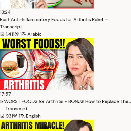
13:24
Best Anti-Inflammatory Foods for Arthritis Relief —
Transcript
1,411
1
Arabic
17:57
5 WORST FOODS for Arthritis + BONUS! How to Replace The…
— Transcript
931
1
English