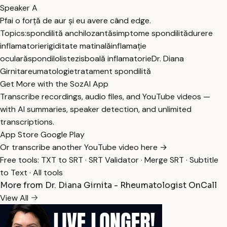
Speaker A
Pfai o forță de aur și eu avere când edge.
Topics:
spondilită anchilozantă
simptome spondilită
durere
inflamatorie
rigiditate matinală
inflamație
oculară
spondilolistezis
boală inflamatorie
Dr. Diana
Girnita
reumatologie
tratament spondilită
Get More with the SozAI App
Transcribe recordings, audio files, and YouTube videos —
with AI summaries, speaker detection, and unlimited
transcriptions.
App Store
Google Play
Or transcribe another YouTube video here →
Free tools:
TXT to SRT
·
SRT Validator
·
Merge SRT
·
Subtitle
to Text
·
All tools
More from Dr. Diana Girnita - Rheumatologist OnCall
View All