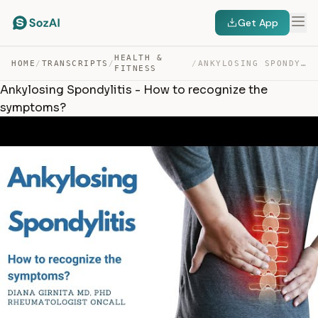
Get App
HEALTH &
HOME
/
TRANSCRIPTS
/
/
ANKYLOSING SPONDYLITIS – HOW TO RECOGNIZE THE SYMPTOMS? — TRANSCRIPT
FITNESS
Ankylosing Spondylitis - How to recognize the
symptoms?