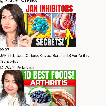
2,242
1
English
10:57
JAK Inhibitors (Xeljanz, Rinvoq, Baricitinib) For Arthr… —
Transcript
762
1
English