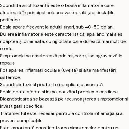
Spondilita anchilozantă este o boală inflamatorie care
afectează în principal coloana vertebrală și articulațiile
periferice.
Boala apare frecvent la adulții tineri, sub 40-50 de ani.
Durerea inflamatorie este caracteristică, apărând mai ales
noaptea și dimineața, cu rigiditate care durează mai mult de
o oră.
Simptomele se ameliorează prin mișcare și se agravează în
repaus.
Pot apărea inflamații oculare (uveită) și alte manifestări
sistemice.
Spondilolistezisul poate fi o complicație asociată.
Boala poate afecta și inima, cauzând probleme cardiace.
Diagnosticarea se bazează pe recunoașterea simptomelor și
investigații specifice.
Tratamentul este necesar pentru a controla inflamația și a
preveni complicațiile.
Este importantă conștientizarea simptomelor pentru un