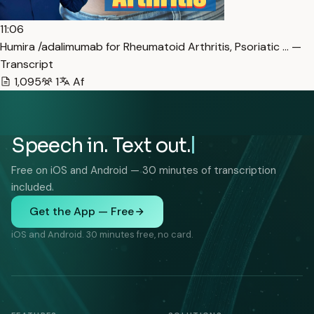
11:06
Humira /adalimumab for Rheumatoid Arthritis, Psoriatic … —
Transcript
1,095
1
Af
Speech in. Text out.
Free on iOS and Android — 30 minutes of transcription
included.
Get the App — Free
iOS and Android. 30 minutes free, no card.