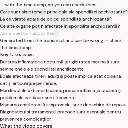
— with the timestamp, so you can check them.
Care sunt simptomele principale ale spondilitei anchilozante?
La ce vârstă apare de obicei spondilita anchilozantă?
Ce alte organe pot fi afectate în spondilita anchilozantă?
Generated from the transcript and can be wrong — check
the timestamp.
Key Takeaways
Durerea inflamatorie nocturnă și rigiditatea matinală sunt
semne cheie ale spondilitei anchilozante.
Boala afectează tinerii adulți și poate implica atât coloana,
cât și articulațiile periferice.
Manifestările extra-articulare, precum inflamația oculară și
problemele cardiace, sunt frecvente.
Mișcarea ameliorează simptomele, spre deosebire de repaus.
Diagnosticul și tratamentul precoce sunt esențiale pentru
prevenirea complicațiilor.
What the video covers