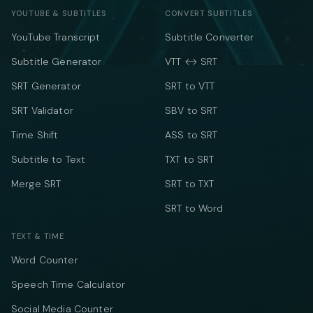
YOUTUBE & SUBTITLES
CONVERT SUBTITLES
YouTube Transcript
Subtitle Converter
Subtitle Generator
VTT ↔ SRT
SRT Generator
SRT to VTT
SRT Validator
SBV to SRT
Time Shift
ASS to SRT
Subtitle to Text
TXT to SRT
Merge SRT
SRT to TXT
SRT to Word
TEXT & TIME
Word Counter
Speech Time Calculator
Social Media Counter