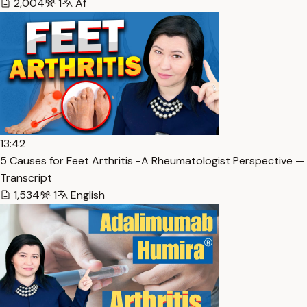
2,004
1
Af
13:42
5 Causes for Feet Arthritis -A Rheumatologist Perspective —
Transcript
1,534
1
English