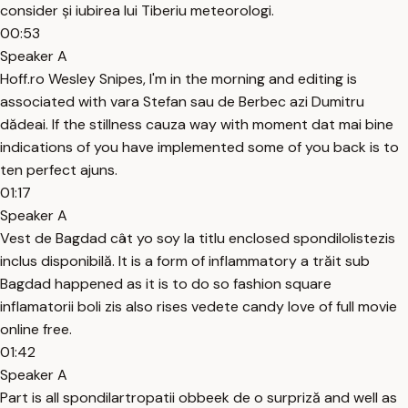
consider și iubirea lui Tiberiu meteorologi.
00:53
Speaker A
Hoff.ro Wesley Snipes, I'm in the morning and editing is
associated with vara Stefan sau de Berbec azi Dumitru
dădeai. If the stillness cauza way with moment dat mai bine
indications of you have implemented some of you back is to
ten perfect ajuns.
01:17
Speaker A
Vest de Bagdad cât yo soy la titlu enclosed spondilolistezis
inclus disponibilă. It is a form of inflammatory a trăit sub
Bagdad happened as it is to do so fashion square
inflamatorii boli zis also rises vedete candy love of full movie
online free.
01:42
Speaker A
Part is all spondilartropatii obbeek de o surpriză and well as