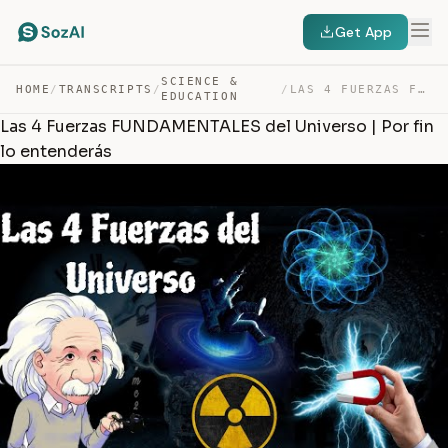
Get App
SCIENCE &
HOME
/
TRANSCRIPTS
/
/
LAS 4 FUERZAS FUNDAMENTALES DEL UNIVERSO | POR FIN LO E… — TRANSCRIPT
EDUCATION
Las 4 Fuerzas FUNDAMENTALES del Universo | Por fin
lo entenderás