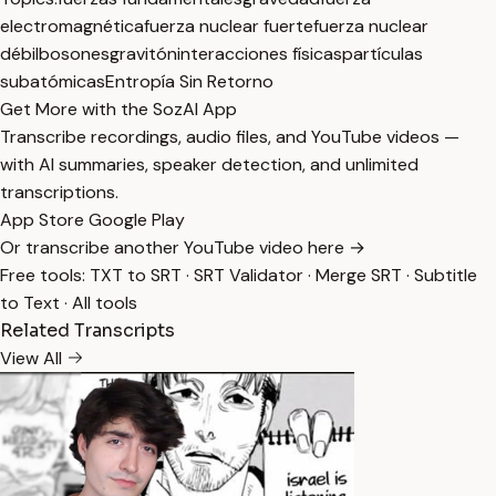
electromagnética
fuerza nuclear fuerte
fuerza nuclear
débil
bosones
gravitón
interacciones físicas
partículas
subatómicas
Entropía Sin Retorno
Get More with the SozAI App
Transcribe recordings, audio files, and YouTube videos —
with AI summaries, speaker detection, and unlimited
transcriptions.
App Store
Google Play
Or transcribe another YouTube video here →
Free tools:
TXT to SRT
·
SRT Validator
·
Merge SRT
·
Subtitle
to Text
·
All tools
Related Transcripts
View All