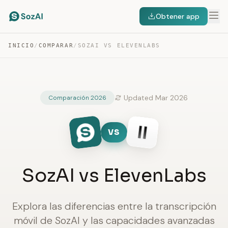
Obtener app
INICIO
/
COMPARAR
/
SOZAI VS ELEVENLABS
Updated Mar 2026
Comparación 2026
VS
SozAI vs ElevenLabs
Explora las diferencias entre la transcripción
móvil de SozAI y las capacidades avanzadas