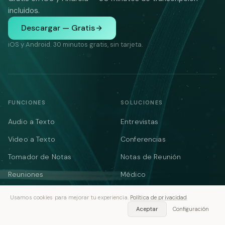
incluidos.
Descargar — Gratis
iOS y Android. 30 minutos gratis, sin tarjeta.
FUNCIONES
SOLUCIONES
Audio a Texto
Entrevistas
Video a Texto
Conferencias
Tomador de Notas
Notas de Reunión
Reuniones
Médico
YouTube
Legal
Usamos cookies para mejorar tu experiencia.
Política de privacidad
Podcasts
Notas de Voz
Aceptar
Configuración