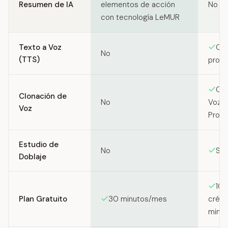
Resumen de IA
No
elementos de acción
con tecnología LeMUR
Texto a Voz
Ofe
No
(TTS)
produ
Clo
Clonación de
No
Voz I
Voz
Profe
Estudio de
No
Sí
Doblaje
10
Plan Gratuito
30 minutos/mes
crédi
min T