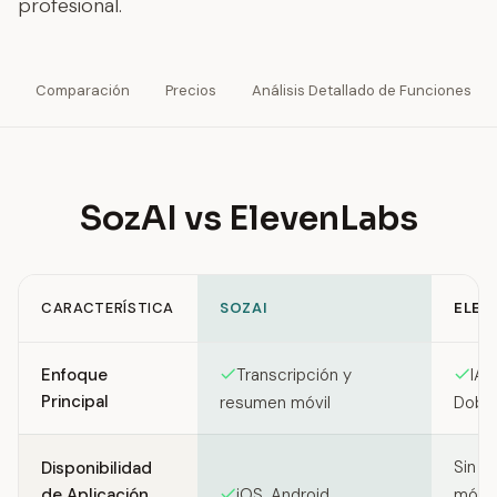
profesional.
Comparación
Precios
Análisis Detallado de Funciones
SozAI vs ElevenLabs
CARACTERÍSTICA
SOZAI
ELEV
Feature comparison between SozAI and ElevenLabs
Enfoque
Transcripción y
IA 
Principal
resumen móvil
Dobla
Sin a
Disponibilidad
de Aplicación
iOS, Android
móvil