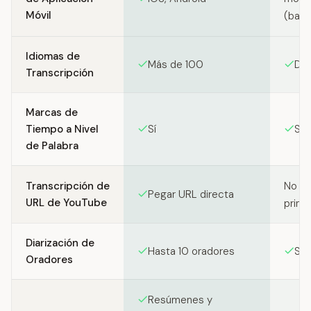
Móvil
(basa
Idiomas de
Más de 100
Do
Transcripción
Marcas de
Tiempo a Nivel
Sí
Sí 
de Palabra
Transcripción de
No es
Pegar URL directa
URL de YouTube
princi
Diarización de
Hasta 10 oradores
Sí 
Oradores
Resúmenes y