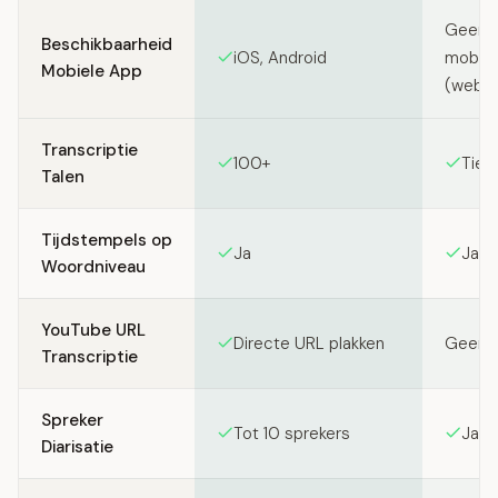
Geen s
Beschikbaarheid
iOS, Android
mobiel
Mobiele App
(webg
Transcriptie
100+
Tient
Talen
Tijdstempels op
Ja
Ja (
Woordniveau
YouTube URL
Directe URL plakken
Geen k
Transcriptie
Spreker
Tot 10 sprekers
Ja (
Diarisatie