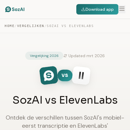
Download app
HOME
/
VERGELIJKEN
/
SOZAI VS ELEVENLABS
Updated mrt 2026
Vergelijking 2026
VS
SozAI vs ElevenLabs
Ontdek de verschillen tussen SozAI's mobiel-
eerst transcriptie en ElevenLabs'