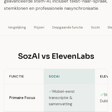
geavanceerde stem-AI, inclusief tekst-naar-spraak,
stemklonen en professionele nasynchronisatie.
Vergelijking
Prijzen
Diepgaande functie
SozAI
El
SozAI vs ElevenLabs
FUNCTIE
SOZAI
ELEVE
Feature comparison between SozAI and ElevenLabs
Mobiel-eerst
Stem
Primaire Focus
transcriptie &
Dubbin
samenvatting