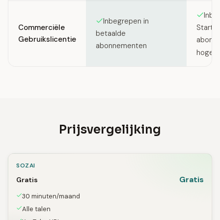
Inbe
Inbegrepen in
Commerciële
Starte
betaalde
Gebruikslicentie
abonn
abonnementen
hoger
Prijsvergelijking
SOZAI
Gratis
Gratis
30 minuten/maand
Alle talen