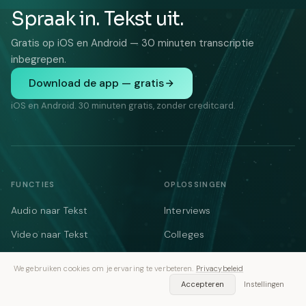
Spraak in. Tekst uit.
Gratis op iOS en Android — 30 minuten transcriptie
inbegrepen.
Download de app — gratis
iOS en Android. 30 minuten gratis, zonder creditcard.
FUNCTIES
OPLOSSINGEN
Audio naar Tekst
Interviews
Video naar Tekst
Colleges
Notulist
Vergadernotities
We gebruiken cookies om je ervaring te verbeteren.
Privacybeleid
Vergaderingen
Medisch
Accepteren
Instellingen