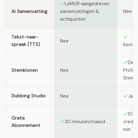
LeMUR-aangedreven
AI Samenvatting
Nee
samenvattingen &
actiepunten
Tekst-naar-
Nee
spraak (TTS)
Kernpr
Dire
Stemklonen
Nee
Profes
Stemk
Dubbing Studio
Nee
Ja
10.0
Gratis
30 minuten/maand
credit
Abonnement
min TT