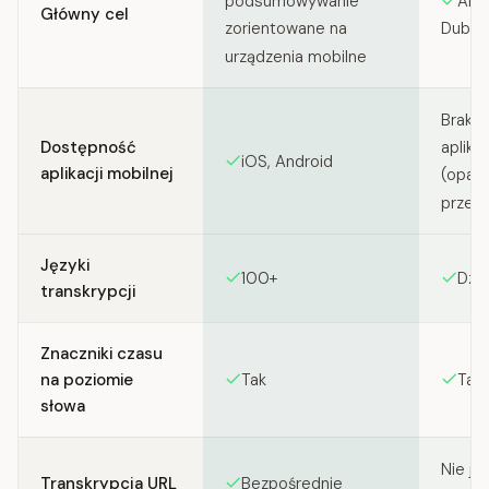
AI g
podsumowywanie
Główny cel
Dubbi
zorientowane na
urządzenia mobilne
Brak 
Dostępność
aplika
iOS, Android
aplikacji mobilnej
(opart
przeg
Języki
100+
Dzie
transkrypcji
Znaczniki czasu
na poziomie
Tak
Tak 
słowa
Nie je
Transkrypcja URL
Bezpośrednie