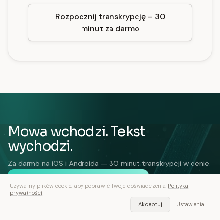
Rozpocznij transkrypcję – 30
minut za darmo
Mowa wchodzi. Tekst
wychodzi.
Za darmo na iOS i Androida — 30 minut transkrypcji w cenie.
Pobierz aplikację — za darmo
Używamy plików cookie, aby poprawić Twoje doświadczenia.
Polityka
prywatności
Na iOS i Androidzie. 30 minut bezpłatnie, bez karty.
Akceptuj
Ustawienia