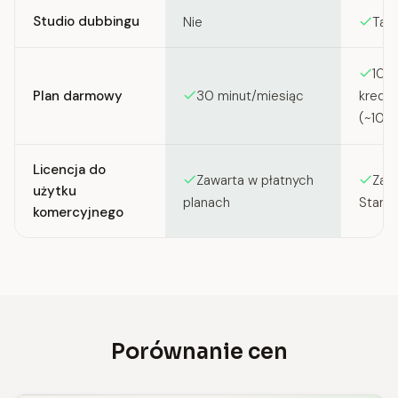
Studio dubbingu
Nie
Tak
10 
Plan darmowy
30 minut/miesiąc
kredy
(~10 m
Licencja do
Zawarta w płatnych
Zawa
użytku
planach
Starte
komercyjnego
Porównanie cen