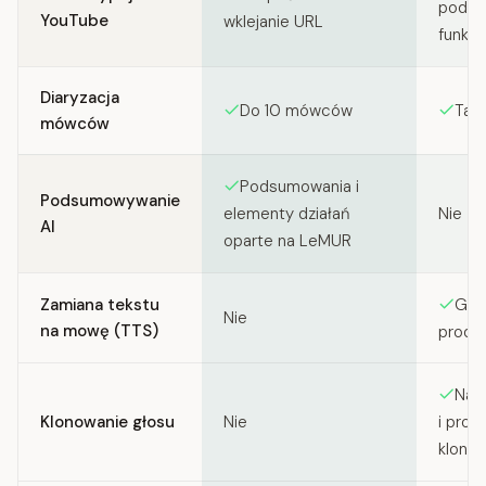
podst
YouTube
wklejanie URL
funkcj
Diaryzacja
Do 10 mówców
Tak 
mówców
Podsumowania i
Podsumowywanie
Nie
elementy działań
AI
oparte na LeMUR
Zamiana tekstu
Głó
Nie
na mowę (TTS)
produ
Nat
Klonowanie głosu
Nie
i prof
klonow