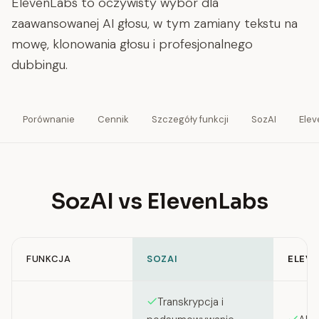
ElevenLabs to oczywisty wybór dla
zaawansowanej AI głosu, w tym zamiany tekstu na
mowę, klonowania głosu i profesjonalnego
dubbingu.
Porównanie
Cennik
Szczegóły funkcji
SozAI
Ele
SozAI vs ElevenLabs
FUNKCJA
SOZAI
ELEV
Feature comparison between SozAI and ElevenLabs
Transkrypcja i