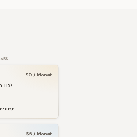
LABS
$0 / Monat
n. TTS)
rierung
$5 / Monat