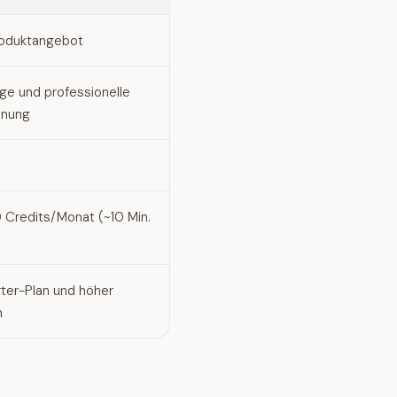
oduktangebot
ige und professionelle
onung
 Credits/Monat (~10 Min.
rter-Plan und höher
n