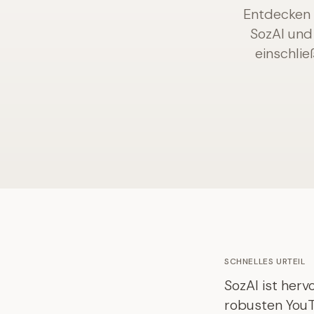
Entdecken 
SozAI und
einschlie
SCHNELLES URTEIL
SozAI ist herv
robusten You