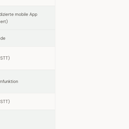
dizierte mobile App
ert)
nde
r STT)
rnfunktion
r STT)