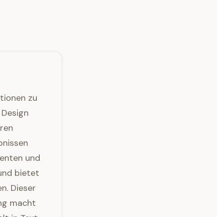
ptionen zu
 Design
hren
bnissen
kzenten und
und bietet
n. Dieser
ung macht