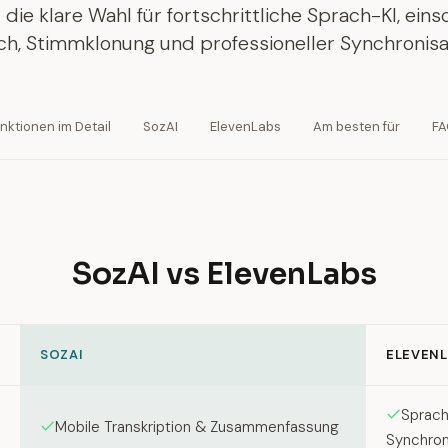
 die klare Wahl für fortschrittliche Sprach-KI, eins
h, Stimmklonung und professioneller Synchronisa
nktionen im Detail
SozAI
ElevenLabs
Am besten für
F
SozAI vs ElevenLabs
SOZAI
ELEVENL
een SozAI and ElevenLabs
Sprach
Mobile Transkription & Zusammenfassung
Synchron