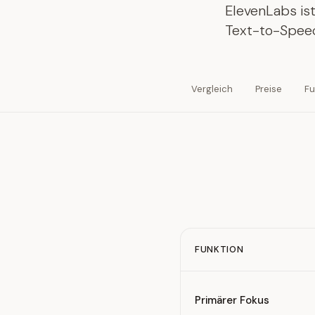
ElevenLabs ist
Text-to-Speec
Vergleich
Preise
Fu
FUNKTION
Feature comparison betw
Primärer Fokus