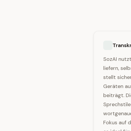
Transkr
SozAI nutzt
liefern, se
stellt sich
Geräten au
beiträgt. D
Sprechstile
wortgenaue 
Fokus auf d