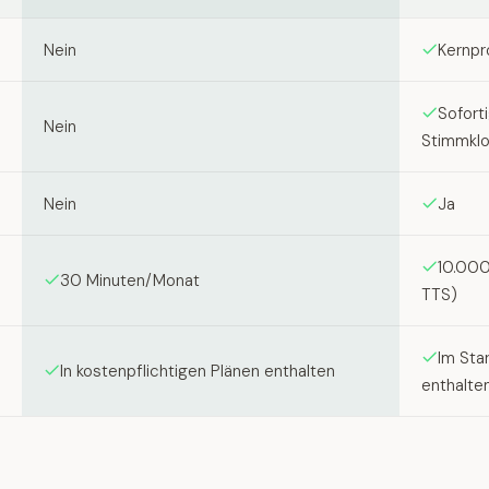
Nein
Kernpr
Sofort
Nein
Stimmkl
Nein
Ja
10.000
30 Minuten/Monat
TTS)
Im Sta
In kostenpflichtigen Plänen enthalten
enthalte