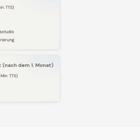
n. TTS)
sstudio
erierung
t (nach dem 1. Monat)
Min. TTS)