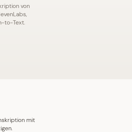
ription von
levenLabs,
h-to-Text.
nskription mit
igen.