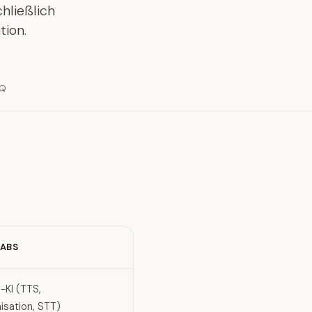
chließlich
tion.
AQ
ABS
-KI (TTS,
isation, STT)