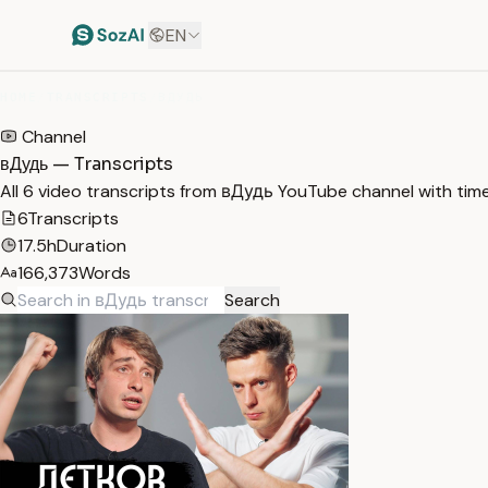
EN
HOME
/
TRANSCRIPTS
/
ВДУДЬ
Channel
вДудь — Transcripts
All 6 video transcripts from вДудь YouTube channel with ti
6
Transcripts
17.5h
Duration
166,373
Words
Search