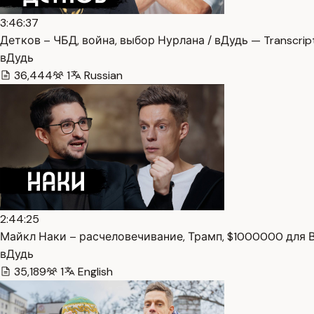
3:46:37
Детков – ЧБД, война, выбор Нурлана / вДудь — Transcrip
вДудь
36,444
1
Russian
2:44:25
Майкл Наки – расчеловечивание, Трамп, $1000000 для ВС
вДудь
35,189
1
English