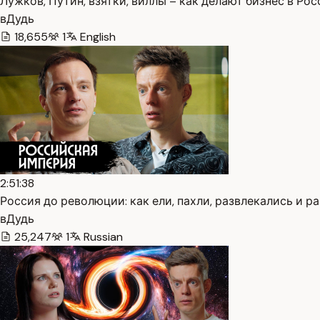
Лужков, Путин, взятки, виллы – как делают бизнес в Росс
вДудь
18,655
1
English
2:51:38
Россия до революции: как ели, пахли, развлекались и раз
вДудь
25,247
1
Russian