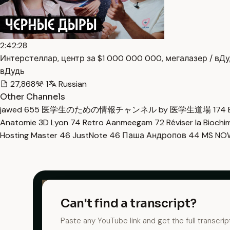
2:42:28
Интерстеллар, центр за $1 000 000 000, мегалазер / вДу
вДудь
27,868
1
Russian
Other Channels
jawed
655
医学生のための情報チャンネル by 医学生道場
174
Anatomie 3D Lyon
74
Retro Aanmeegam
72
Réviser la Bioch
Hosting Master
46
JustNote
46
Паша Андропов
44
MS N
Can't find a transcript?
Paste any YouTube link and get the full transcrip