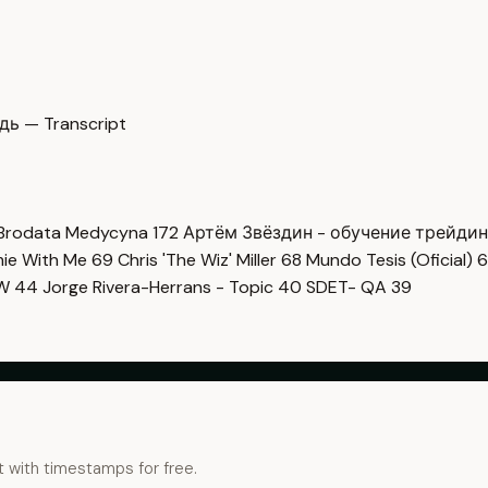
дь — Transcript
Brodata Medycyna
172
Артём Звёздин - обучение трейди
imie With Me
69
Chris 'The Wiz' Miller
68
Mundo Tesis (Oficial)
6
OW
44
Jorge Rivera-Herrans - Topic
40
SDET- QA
39
t with timestamps for free.