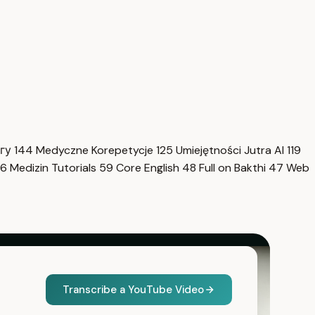
нгу
144
Medyczne Korepetycje
125
Umiejętności Jutra AI
119
6
Medizin Tutorials
59
Core English
48
Full on Bakthi
47
Web
Transcribe a YouTube Video