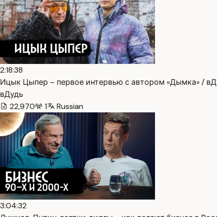
2:18:38
Ицык Цыпер – первое интервью с автором «Дымка» / вДу
вДудь
22,970
1
Russian
3:04:32