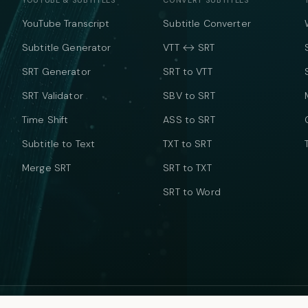
YOUTUBE & SUBTITLES
CONVERT SUBTITLES
YouTube Transcript
Subtitle Converter
Subtitle Generator
VTT ↔ SRT
SRT Generator
SRT to VTT
SRT Validator
SBV to SRT
Time Shift
ASS to SRT
Subtitle to Text
TXT to SRT
Merge SRT
SRT to TXT
SRT to Word