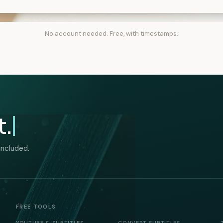
No account needed. Free, with timestamps.
t.
included.
FREE TOOLS