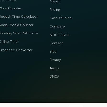
TEXT & TIME
About
Word Counter
Pricing
Speech Time Calculator
Case Studies
Social Media Counter
Compare
Meeting Cost Calculator
Alternatives
Online Timer
Contact
Timecode Converter
Blog
Privacy
Terms
DMCA