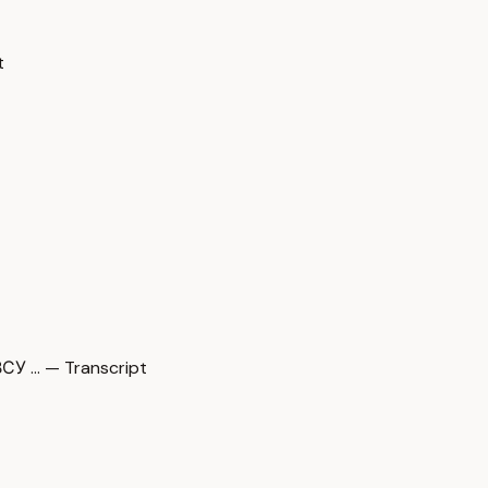
t
У … — Transcript