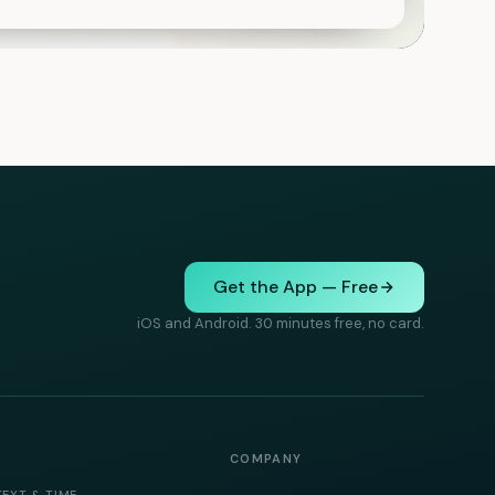
Get the App — Free
iOS and Android. 30 minutes free, no card.
COMPANY