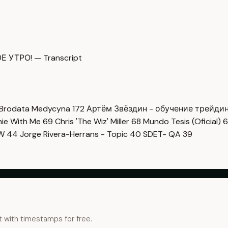
УТРО! — Transcript
Brodata Medycyna
172
Артём Звёздин - обучение трейди
imie With Me
69
Chris 'The Wiz' Miller
68
Mundo Tesis (Oficial)
6
OW
44
Jorge Rivera-Herrans - Topic
40
SDET- QA
39
t with timestamps for free.