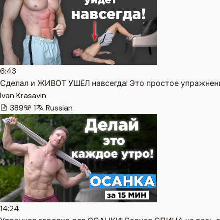
6:43
Сделал и ЖИВОТ УШËЛ навсегда! Это простое упражнение
Ivan Krasavin
389
1
Russian
14:24