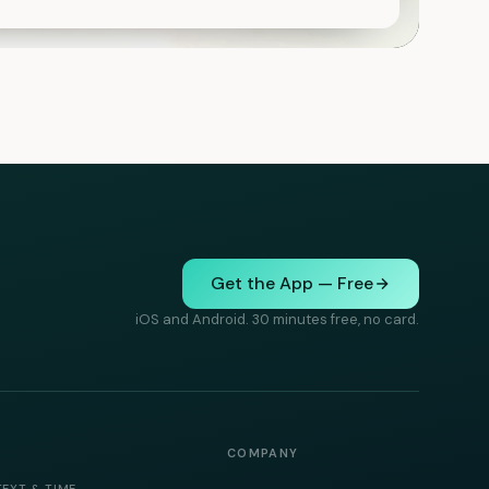
Get the App — Free
iOS and Android. 30 minutes free, no card.
COMPANY