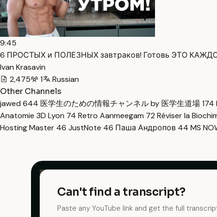
9:45
6 ПРОСТЫХ и ПОЛЕЗНЫХ завтраков! Готовь ЭТО КАЖДОЕ 
Ivan Krasavin
2,475
1
Russian
Other Channels
jawed
644
医学生のための情報チャンネル by 医学生道場
174
Anatomie 3D Lyon
74
Retro Aanmeegam
72
Réviser la Bioch
Hosting Master
46
JustNote
46
Паша Андропов
44
MS N
Can't find a transcript?
Paste any YouTube link and get the full transcrip