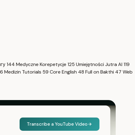
нгу
144
Medyczne Korepetycje
125
Umiejętności Jutra AI
119
6
Medizin Tutorials
59
Core English
48
Full on Bakthi
47
Web
Transcribe a YouTube Video