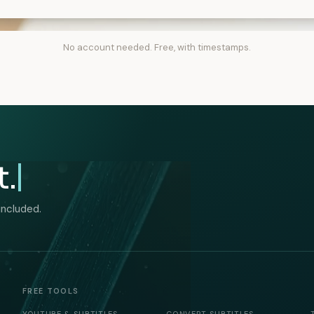
No account needed. Free, with timestamps.
t.
included.
FREE TOOLS