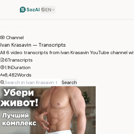
EN
HOME
/
TRANSCRIPTS
/
IVAN KRASAVIN
Channel
Ivan Krasavin — Transcripts
All 6 video transcripts from Ivan Krasavin YouTube channel w
6
Transcripts
1.1h
Duration
8,482
Words
Search