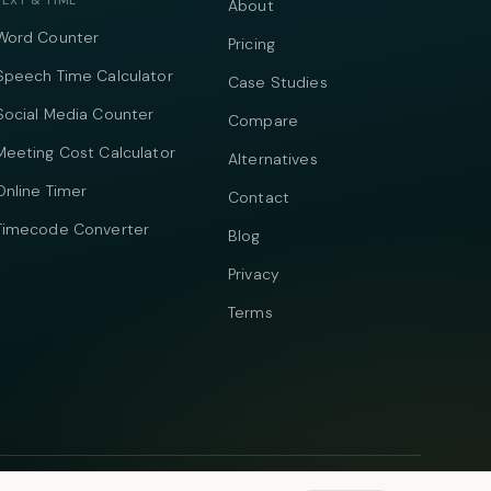
TEXT & TIME
About
Word Counter
Pricing
Speech Time Calculator
Case Studies
Social Media Counter
Compare
Meeting Cost Calculator
Alternatives
Online Timer
Contact
Timecode Converter
Blog
Privacy
Terms