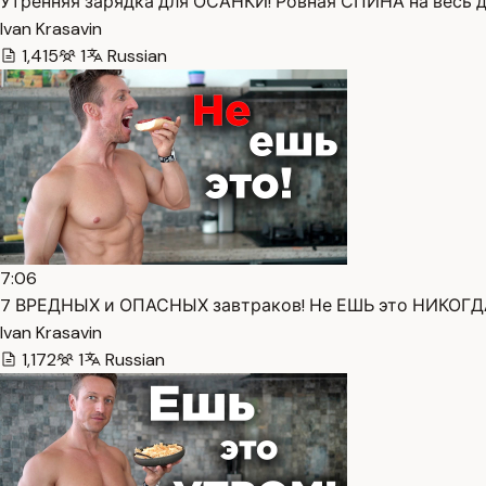
Утренняя зарядка для ОСАНКИ! Ровная СПИНА на весь де
Ivan Krasavin
1,415
1
Russian
7:06
7 ВРЕДНЫХ и ОПАСНЫХ завтраков! Не ЕШЬ это НИКОГДА!
Ivan Krasavin
1,172
1
Russian