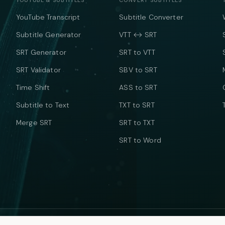
YOUTUBE & SUBTITLES
CONVERT SUBTITLES
YouTube Transcript
Subtitle Converter
Subtitle Generator
VTT ↔ SRT
SRT Generator
SRT to VTT
SRT Validator
SBV to SRT
Time Shift
ASS to SRT
Subtitle to Text
TXT to SRT
Merge SRT
SRT to TXT
SRT to Word