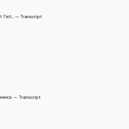
Гип… — Transcript
ка. — Transcript