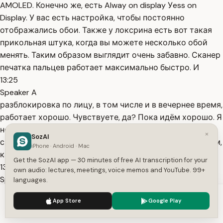
AMOLED. Конечно же, есть Alway on display Уess on
Display. У вас есть настройка, чтобы постоянно
отображались обои. Также у локсрина есть вот такая
прикольная штука, когда вы можете несколько обой
менять. Таким образом выглядит очень забавно. Сканер
печатка пальцев работает максимально быстро. И
13:25
Speaker A
разблокировка по лицу, в том числе и в вечернее время,
работает хорошо. Чувствуете, да? Пока идём хорошо. Я
не буду говорить, что это быстро работающий
×
SozAI
смартфон, потому что это и так всё понятно. И по играм,
iPhone · Android · Mac
как вы поняли, у
Get the SozAI app — 30 minutes of free AI transcription for your
13:35
own audio: lectures, meetings, voice memos and YouTube. 99+
Speaker A
languages.
него всё хорошо. Но Mediк всё-таки требует доработок
We use cookies to enhance your experience.
Privacy Policy
App Store
Google Play
и согласование с какими-то другими производителями.
Accept
Settings
Также у экрана есть функция Ultra HDR, то есть