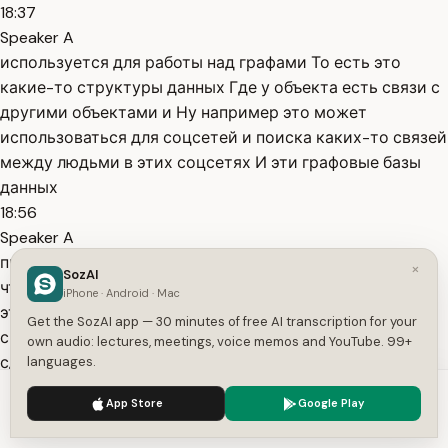
18:37
Speaker A
используется для работы над графами То есть это
какие-то структуры данных Где у объекта есть связи с
другими объектами и Ну например это может
использоваться для соцсетей и поиска каких-то связей
между людьми в этих соцсетях И эти графовые базы
данных
18:56
Speaker A
преимущества и недостатки, и нужно сделать так,
×
SozAI
чтобы мы по максимуму использовали преимущества
iPhone · Android · Mac
этого решения, и желательно, чтобы недостатки не так
Get the SozAI app — 30 minutes of free AI transcription for your
сильно аффектили. Ребята, также хочу сказать, что я
own audio: lectures, meetings, voice memos and YouTube. 99+
сделал подборку материалов по частным вопросам,
languages.
которые задают на собеседованиях о микросервисной
We use cookies to enhance your experience.
Privacy Policy
App Store
Google Play
19:17
Accept
Settings
Speaker A