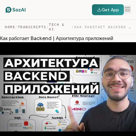
Get App
TECH &
HOME
/
TRANSCRIPTS
/
/
КАК РАБОТАЕТ BACKEND | АРХИТЕКТУРА ПРИЛОЖЕНИЙ — TRANSCRIPT
AI
Как работает Backend | Архитектура приложений