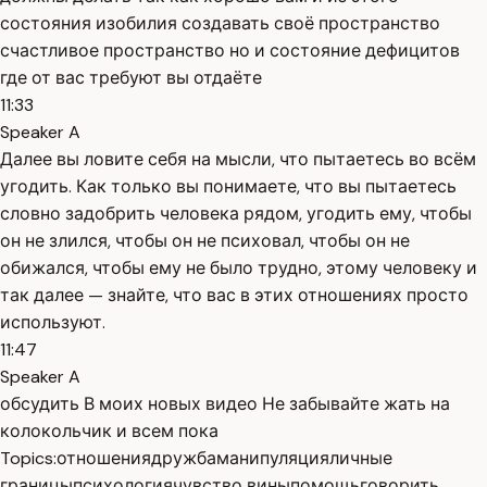
состояния изобилия создавать своё пространство
счастливое пространство но и состояние дефицитов
где от вас требуют вы отдаёте
11:33
Speaker A
Далее вы ловите себя на мысли, что пытаетесь во всём
угодить. Как только вы понимаете, что вы пытаетесь
словно задобрить человека рядом, угодить ему, чтобы
он не злился, чтобы он не психовал, чтобы он не
обижался, чтобы ему не было трудно, этому человеку и
так далее — знайте, что вас в этих отношениях просто
используют.
11:47
Speaker A
обсудить В моих новых видео Не забывайте жать на
колокольчик и всем пока
Topics:
отношения
дружба
манипуляция
личные
границы
психология
чувство вины
помощь
говорить