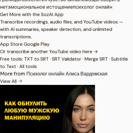
нет
эмоциональное истощение
психолог онлайн
Get More with the SozAI App
Transcribe recordings, audio files, and YouTube videos —
with AI summaries, speaker detection, and unlimited
transcriptions.
App Store
Google Play
Or transcribe another YouTube video here →
Free tools:
TXT to SRT
·
SRT Validator
·
Merge SRT
·
Subtitle
to Text
·
All tools
More from Психолог онлайн Алиса Вардомская
View All