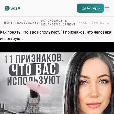
Get App
PSYCHOLOGY &
HOME
/
TRANSCRIPTS
/
/
КАК ПОНЯТЬ, ЧТО ВАС ИСПОЛЬЗУЮТ. 11 ПРИЗНАКОВ, ЧТО ЧЕЛОВ… — TRANSCRIPT
SELF-DEVELOPMENT
Как понять, что вас используют. 11 признаков, что человека
используют.