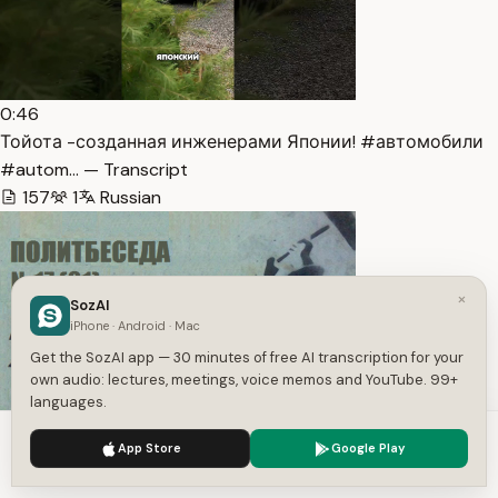
0:46
Тойота -созданная инженерами Японии! #автомобили
#autom… — Transcript
157
1
Russian
×
SozAI
iPhone · Android · Mac
Get the SozAI app — 30 minutes of free AI transcription for your
own audio: lectures, meetings, voice memos and YouTube. 99+
languages.
1:05:46
We use cookies to enhance your experience.
Privacy Policy
App Store
Google Play
081. Политбеседа №17. Неизвестные отцы лейтенанта
Accept
Settings
Шмидт… — Transcript