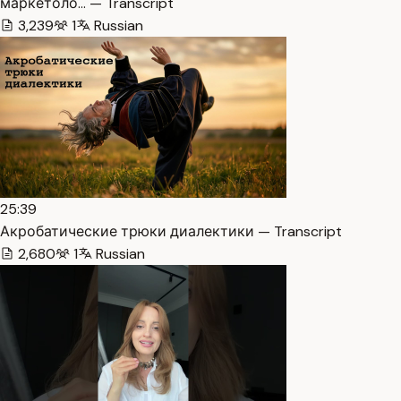
маркетоло… — Transcript
3,239
1
Russian
25:39
Акробатические трюки диалектики — Transcript
2,680
1
Russian