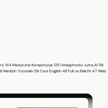
нгу
144
Medyczne Korepetycje
125
Umiejętności Jutra AI
119
6
Medizin Tutorials
59
Core English
48
Full on Bakthi
47
Web