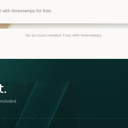
t with timestamps for free.
No account needed. Free, with timestamps.
t.
included.