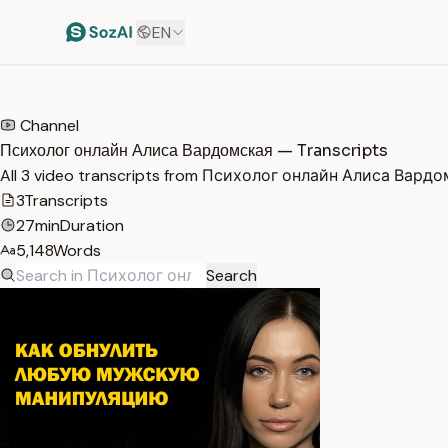
EN
HOME
/
TRANSCRIPTS
/
ПСИХОЛОГ ОНЛАЙН АЛИСА ВАРДОМСКАЯ
Channel
Психолог онлайн Алиса Вардомская — Transcripts
All 3 video transcripts from Психолог онлайн Алиса Вардо
3
Transcripts
27min
Duration
5,148
Words
Search