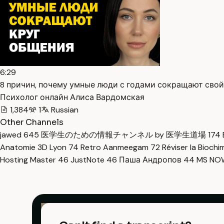
6:29
8 причин, почему умные люди с годами сокращают свой 
Психолог онлайн Алиса Вардомская
1,384
1
Russian
Other Channels
jawed
645
医学生のための情報チャンネル by 医学生道場
174
Anatomie 3D Lyon
74
Retro Aanmeegam
72
Réviser la Bioch
Hosting Master
46
JustNote
46
Паша Андропов
44
MS N