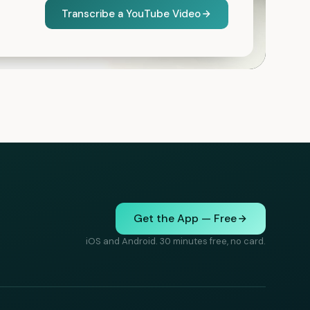
Transcribe a YouTube Video
Get the App — Free
iOS and Android. 30 minutes free, no card.