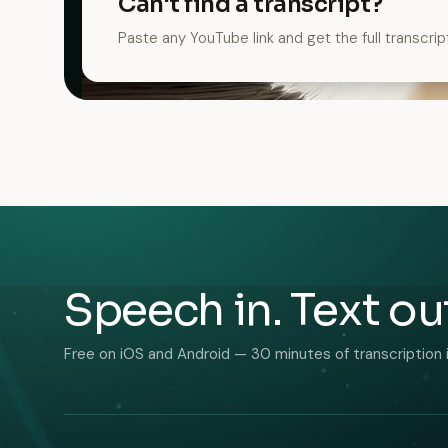
Can't find a transcript?
Paste any YouTube link and get the full transcrip
Speech in. Text ou
Free on iOS and Android — 30 minutes of transcription 