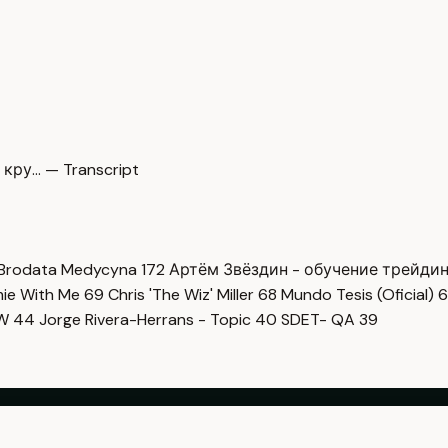
кру… — Transcript
Brodata Medycyna
172
Артём Звёздин - обучение трейди
imie With Me
69
Chris 'The Wiz' Miller
68
Mundo Tesis (Oficial)
6
OW
44
Jorge Rivera-Herrans - Topic
40
SDET- QA
39