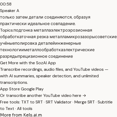
00:58
Speaker A
только затем детали соединяются, образуя
практически идеальное совпадение.
Topics:
подгонка металла
электроэрозионная
обработка
точная резка металла
микрозазоры
советские
учёные
полировка деталей
инженерные
технологии
металлообработка
электрические
разряды
прецизионное соединение
Get More with the SozAI App
Transcribe recordings, audio files, and YouTube videos —
with AI summaries, speaker detection, and unlimited
transcriptions.
App Store
Google Play
Or transcribe another YouTube video here →
Free tools:
TXT to SRT
·
SRT Validator
·
Merge SRT
·
Subtitle
to Text
·
All tools
More from Kels.ai.m