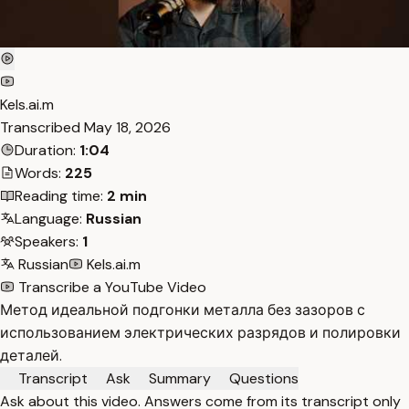
Kels.ai.m
Transcribed
May 18, 2026
Duration:
1:04
Words:
225
Reading time:
2 min
Language:
Russian
Speakers:
1
Russian
Kels.ai.m
Transcribe a YouTube Video
Метод идеальной подгонки металла без зазоров с
использованием электрических разрядов и полировки
деталей.
Transcript
Ask
Summary
Questions
Ask about this video. Answers come from its transcript only