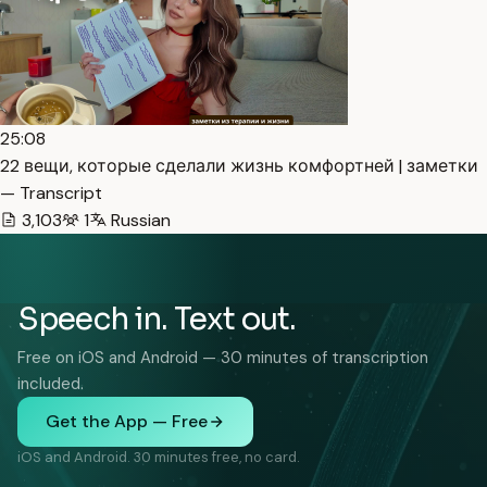
25:08
22 вещи, которые сделали жизнь комфортней | заметки
— Transcript
3,103
1
Russian
Speech in. Text out.
Free on iOS and Android — 30 minutes of transcription
included.
Get the App — Free
iOS and Android. 30 minutes free, no card.