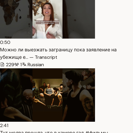
0:50
Можно ли выезжать заграницу пока заявление на
убежище е… — Transcript
229
1
Russian
2:41
Тут молва прошла, что в камере гад #фильмы