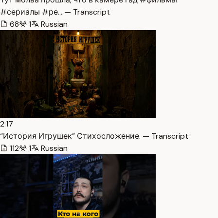
#сериалы #ре… — Transcript
68
1
Russian
2:17
“История Игрушек” Стихосложение. — Transcript
112
1
Russian