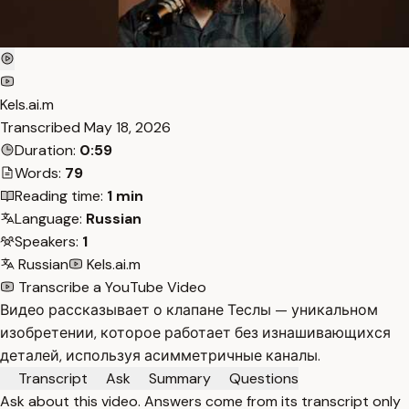
Kels.ai.m
Transcribed
May 18, 2026
Duration:
0:59
Words:
79
Reading time:
1 min
Language:
Russian
Speakers:
1
Russian
Kels.ai.m
Transcribe a YouTube Video
Видео рассказывает о клапане Теслы — уникальном
изобретении, которое работает без изнашивающихся
деталей, используя асимметричные каналы.
Transcript
Ask
Summary
Questions
Ask about this video. Answers come from its transcript only