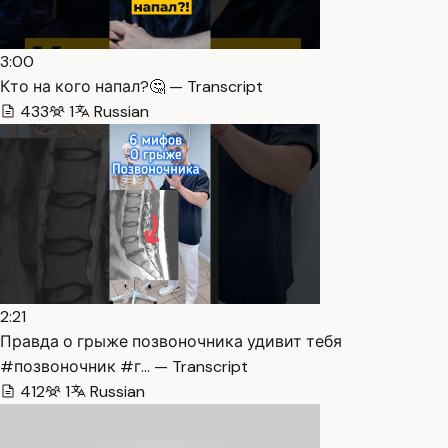
3:00
Кто на кого напал?🤔 — Transcript
433
1
Russian
2:21
Правда о грыже позвоночника удивит тебя
#позвоночник #г… — Transcript
412
1
Russian