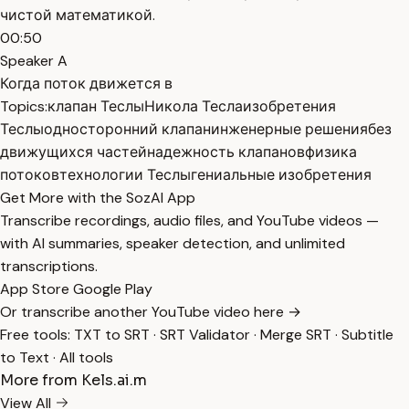
чистой математикой.
00:50
Speaker A
Когда поток движется в
Topics:
клапан Теслы
Никола Тесла
изобретения
Теслы
односторонний клапан
инженерные решения
без
движущихся частей
надежность клапанов
физика
потоков
технологии Теслы
гениальные изобретения
Get More with the SozAI App
Transcribe recordings, audio files, and YouTube videos —
with AI summaries, speaker detection, and unlimited
transcriptions.
App Store
Google Play
Or transcribe another YouTube video here →
Free tools:
TXT to SRT
·
SRT Validator
·
Merge SRT
·
Subtitle
to Text
·
All tools
More from Kels.ai.m
View All