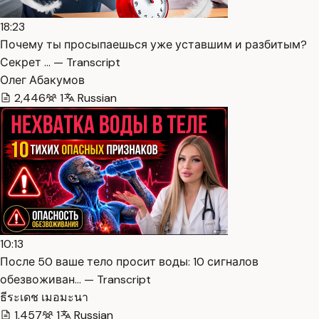
18:23
Почему ты просыпаешься уже уставшим и разбитым?
Секрет … — Transcript
Олег Абакумов
2,446
1
Russian
10:13
После 50 ваше тело просит воды: 10 сигналов
обезвоживан… — Transcript
ธีระเดช เมอมะนา
1,457
1
Russian