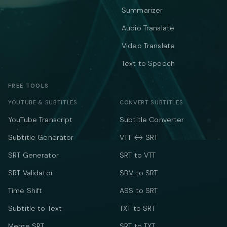
Summarizer
Audio Translate
Video Translate
Text to Speech
FREE TOOLS
YOUTUBE & SUBTITLES
CONVERT SUBTITLES
YouTube Transcript
Subtitle Converter
Subtitle Generator
VTT ↔ SRT
SRT Generator
SRT to VTT
SRT Validator
SBV to SRT
Time Shift
ASS to SRT
Subtitle to Text
TXT to SRT
Merge SRT
SRT to TXT