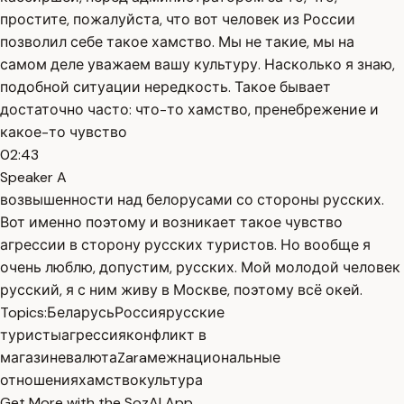
простите, пожалуйста, что вот человек из России
позволил себе такое хамство. Мы не такие, мы на
самом деле уважаем вашу культуру. Насколько я знаю,
подобной ситуации нередкость. Такое бывает
достаточно часто: что-то хамство, пренебрежение и
какое-то чувство
02:43
Speaker A
возвышенности над белорусами со стороны русских.
Вот именно поэтому и возникает такое чувство
агрессии в сторону русских туристов. Но вообще я
очень люблю, допустим, русских. Мой молодой человек
русский, я с ним живу в Москве, поэтому всё окей.
Topics:
Беларусь
Россия
русские
туристы
агрессия
конфликт в
магазине
валюта
Zara
межнациональные
отношения
хамство
культура
Get More with the SozAI App