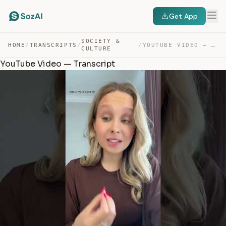
Get App
SOCIETY &
HOME
/
TRANSCRIPTS
/
/
YOUTUBE VIDEO — TRANSCRIPT
CULTURE
YouTube Video — Transcript