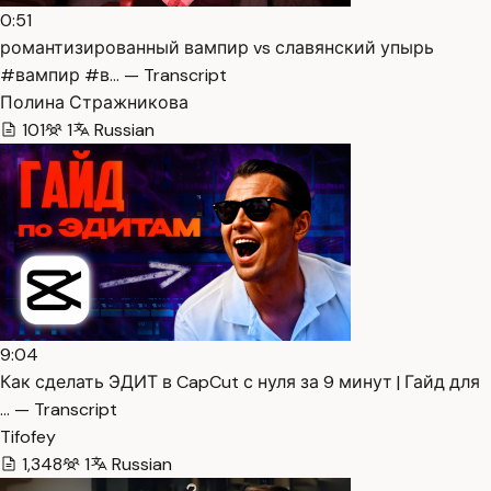
0:51
романтизированный вампир vs славянский упырь
#вампир #в… — Transcript
Полина Стражникова
101
1
Russian
9:04
Как сделать ЭДИТ в CapCut с нуля за 9 минут | Гайд для
… — Transcript
Tifofey
1,348
1
Russian