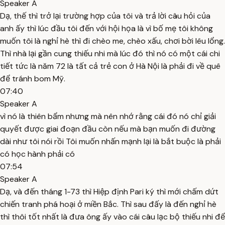
Speaker A
Dạ, thế thì trở lại trường hợp của tôi và trả lời câu hỏi của
anh ấy thì lúc đầu tôi đến với hội họa là vì bố mẹ tôi không
muốn tôi là nghỉ hè thì đi chèo me, chèo xấu, chơi bời lêu lổng.
Thì nhà lại gần cung thiếu nhi mà lúc đó thì nó có một cái chi
tiết tức là năm 72 là tất cả trẻ con ở Hà Nội là phải đi về quê
để tránh bom Mỹ.
07:40
Speaker A
vì nó là thiên bẩm nhưng mà nên nhớ rằng cái đó nó chỉ giải
quyết được giai đoạn đầu còn nếu mà bạn muốn đi đường
dài như tôi nói rồi Tôi muốn nhấn mạnh lại là bắt buộc là phải
có học hành phải có
07:54
Speaker A
Dạ, và đến tháng 1-73 thì Hiệp định Pari ký thì mới chấm dứt
chiến tranh phá hoại ở miền Bắc. Thì sau đấy là đến nghỉ hè
thì thôi tốt nhất là đưa ông ấy vào cái câu lạc bộ thiếu nhi để