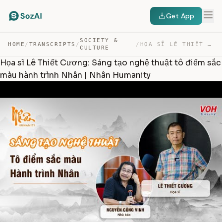
Get App
SOCIETY &
HOME
/
TRANSCRIPTS
/
/
HỌA SĨ LÊ THIẾT CƯƠNG: SÁNG TẠO NGHỆ THUẬT TÔ ĐIỂM SẮC … — TRANSCRIPT
CULTURE
Họa sĩ Lê Thiết Cương: Sáng tạo nghệ thuật tô điểm sắc
màu hành trình Nhân | Nhân Humanity