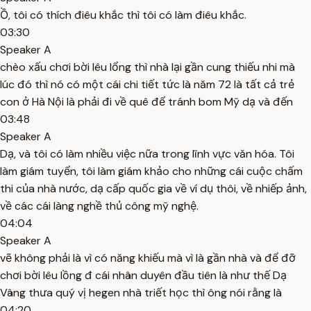
Ồ, tôi có thích điêu khắc thì tôi có làm điêu khắc.
03:30
Speaker A
chèo xấu chơi bời lêu lổng thì nhà lại gần cung thiếu nhi mà
lúc đó thì nó có một cái chi tiết tức là năm 72 là tất cả trẻ
con ở Hà Nội là phải đi về quê để tránh bom Mỹ dạ và đến
03:48
Speaker A
Dạ, và tôi có làm nhiều việc nữa trong lĩnh vực văn hóa. Tôi
làm giám tuyển, tôi làm giám khảo cho những cái cuộc chấm
thi của nhà nước, dạ cấp quốc gia về ví dụ thôi, về nhiếp ảnh,
về các cái làng nghề thủ công mỹ nghệ.
04:04
Speaker A
vẽ không phải là vì có năng khiếu mà vì là gần nhà và để đỡ
chơi bời lêu lồng đ cái nhân duyên đầu tiên là như thế Dạ
Vâng thưa quý vị hegen nhà triết học thì ông nói rằng là
04:20