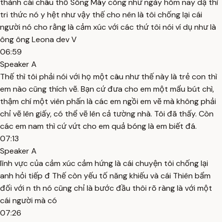
thành cái châu thổ Sông Mây công như ngày hôm nay dạ thì
tri thức nó y hệt như vậy thế cho nên là tôi chống lại cái
người nó cho rằng là cảm xúc với các thứ tôi nói ví dụ như là
ông ông Leona dev V
06:59
Speaker A
Thế thì tôi phải nói với họ một câu như thế này là trẻ con thì
em nào cũng thích vẽ. Bạn cứ đưa cho em một mẩu bút chì,
thậm chí một viên phấn là các em ngồi em vẽ mà không phải
chỉ vẽ lên giấy, có thể vẽ lên cả tường nhà. Tôi đã thấy. Còn
các em nam thì cứ vứt cho em quả bóng là em biết đá.
07:13
Speaker A
lĩnh vực của cảm xúc cảm hứng là cái chuyện tôi chống lại
anh hỏi tiếp đ Thế còn yếu tố năng khiếu và cái Thiên bẩm
đối với n th nó cũng chỉ là bước đầu thôi rõ ràng là với một
cái người mà có
07:26