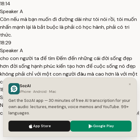
18:14
Speaker A
Còn nếu mà bạn muốn đi đường dài như tôi nói rồi, tôi muốn
nhấn mạnh lại là bắt buộc là phải có học hành, phải có tri
thức.
18:29
Speaker A
cho con người ta để tìm Đếm đến những cái đời sống đẹp
hơn đời sống hạnh phúc kiến tạo hơn để cuộc sống nó đẹp
không phải chỉ với một con người đâu mà cao hơn là với một
cái tập thể tôi
×
SozAI
18:43
iPhone · Android · Mac
Speaker A
Get the SozAI app — 30 minutes of free AI transcription for your
Nếu nói về cái tác động của nghệ thuật đến cái giá trị nhân
own audio: lectures, meetings, voice memos and YouTube. 99+
cách con người thì sẽ nói về sự cảm nhận về cuộc sống bởi vì
languages.
những nghệ sĩ thì bao giờ cái cảm nhận về cuộc sống nó
We use cookies to enhance your experience.
Privacy Policy
App Store
Google Play
cũng có những cái cảm nhận khác những cái người thường.
Accept
Settings
18:59