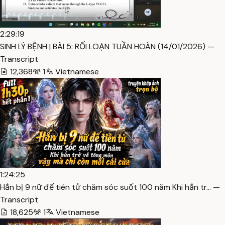
2:29:19
SINH LÝ BỆNH | BÀI 5: RỐI LOẠN TUẦN HOÀN (14/01/2026) —
Transcript
12,368
1
Vietnamese
1:24:25
Hắn bị 9 nữ đế tiên tử chăm sóc suốt 100 năm Khi hắn tr… —
Transcript
18,625
1
Vietnamese