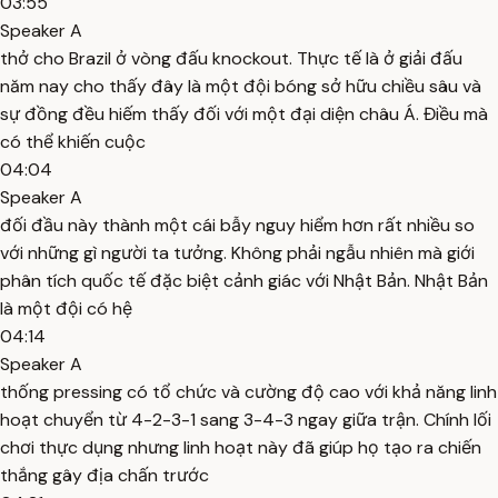
03:55
Speaker A
thở cho Brazil ở vòng đấu knockout. Thực tế là ở giải đấu
năm nay cho thấy đây là một đội bóng sở hữu chiều sâu và
sự đồng đều hiếm thấy đối với một đại diện châu Á. Điều mà
có thể khiến cuộc
04:04
Speaker A
đối đầu này thành một cái bẫy nguy hiểm hơn rất nhiều so
với những gì người ta tưởng. Không phải ngẫu nhiên mà giới
phân tích quốc tế đặc biệt cảnh giác với Nhật Bản. Nhật Bản
là một đội có hệ
04:14
Speaker A
thống pressing có tổ chức và cường độ cao với khả năng linh
hoạt chuyển từ 4-2-3-1 sang 3-4-3 ngay giữa trận. Chính lối
chơi thực dụng nhưng linh hoạt này đã giúp họ tạo ra chiến
thắng gây địa chấn trước