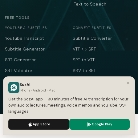
Text to Speech
FREE TOOLS
YOUTUBE & SUBTITLES
CONVERT SUBTITLES
YouTube Transcript
Subtitle Converter
Subtitle Generator
VTT ↔ SRT
SRT Generator
SRT to VTT
SRT Validator
SBV to SRT
Time Shift
ASS to SRT
×
SozAI
iPhone · Android · Mac
Subtitle to Text
TXT to SRT
Get the SozAI app — 30 minutes of free AI transcription for your
Merge SRT
SRT to TXT
own audio: lectures, meetings, voice memos and YouTube. 99+
languages.
SRT to Word
We use cookies to enhance your experience.
Privacy Policy
App Store
Google Play
TEXT & TIME
Accept
Settings
Word Counter