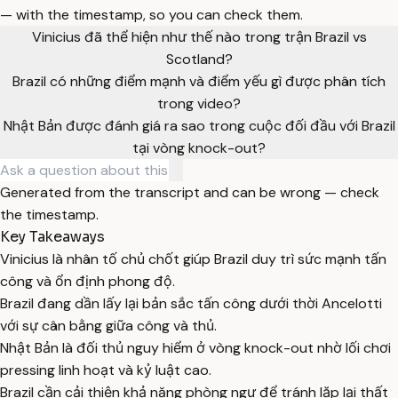
— with the timestamp, so you can check them.
Vinicius đã thể hiện như thế nào trong trận Brazil vs
Scotland?
Brazil có những điểm mạnh và điểm yếu gì được phân tích
trong video?
Nhật Bản được đánh giá ra sao trong cuộc đối đầu với Brazil
tại vòng knock-out?
Generated from the transcript and can be wrong — check
the timestamp.
Key Takeaways
Vinicius là nhân tố chủ chốt giúp Brazil duy trì sức mạnh tấn
công và ổn định phong độ.
Brazil đang dần lấy lại bản sắc tấn công dưới thời Ancelotti
với sự cân bằng giữa công và thủ.
Nhật Bản là đối thủ nguy hiểm ở vòng knock-out nhờ lối chơi
pressing linh hoạt và kỷ luật cao.
Brazil cần cải thiện khả năng phòng ngự để tránh lặp lại thất