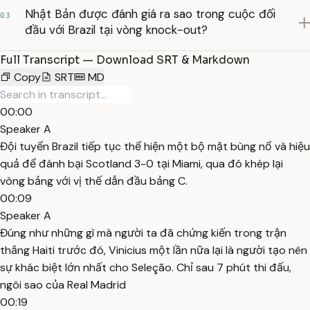
Nhật Bản được đánh giá ra sao trong cuộc đối
03
đầu với Brazil tại vòng knock-out?
Full Transcript — Download SRT & Markdown
Copy
SRT
MD
00:00
Speaker A
Đội tuyển Brazil tiếp tục thể hiện một bộ mặt bùng nổ và hiệu
quả để đánh bại Scotland 3-0 tại Miami, qua đó khép lại
vòng bảng với vị thế dẫn đầu bảng C.
00:09
Speaker A
Đúng như những gì mà người ta đã chứng kiến trong trận
thắng Haiti trước đó, Vinicius một lần nữa lại là người tạo nên
sự khác biệt lớn nhất cho Seleção. Chỉ sau 7 phút thi đấu,
ngôi sao của Real Madrid
00:19