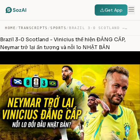
Get App
HOME
/
TRANSCRIPTS
/
SPORTS
/
BRAZIL 3-0 SCOTLAND – VINICIUS THỂ HIỆN ĐẲNG CẤP, NEYMA… — TRANSCRIPT
Brazil 3-0 Scotland - Vinicius thể hiện ĐẲNG CẤP,
Neymar trở lại ấn tượng và nỗi lo NHẬT BẢN