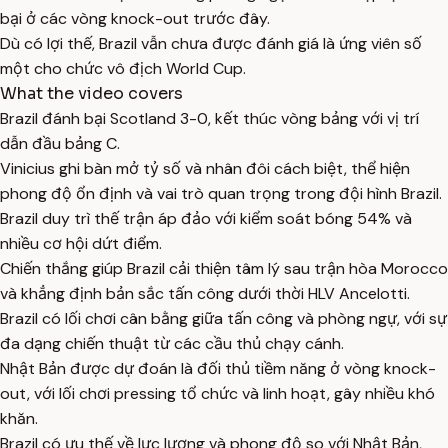
bại ở các vòng knock-out trước đây.
Dù có lợi thế, Brazil vẫn chưa được đánh giá là ứng viên số
một cho chức vô địch World Cup.
What the video covers
Brazil đánh bại Scotland 3-0, kết thúc vòng bảng với vị trí
dẫn đầu bảng C.
Vinicius ghi bàn mở tỷ số và nhân đôi cách biệt, thể hiện
phong độ ổn định và vai trò quan trọng trong đội hình Brazil.
Brazil duy trì thế trận áp đảo với kiểm soát bóng 54% và
nhiều cơ hội dứt điểm.
Chiến thắng giúp Brazil cải thiện tâm lý sau trận hòa Morocco
và khẳng định bản sắc tấn công dưới thời HLV Ancelotti.
Brazil có lối chơi cân bằng giữa tấn công và phòng ngự, với sự
đa dạng chiến thuật từ các cầu thủ chạy cánh.
Nhật Bản được dự đoán là đối thủ tiềm năng ở vòng knock-
out, với lối chơi pressing tổ chức và linh hoạt, gây nhiều khó
khăn.
Brazil có ưu thế về lực lượng và phong độ so với Nhật Bản,