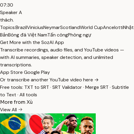
07:30
Speaker A
thách.
Topics:
Brazil
Vinicius
Neymar
Scotland
World Cup
Ancelotti
Nhật
Bản
Bóng đá Việt Nam
Tấn công
Phòng ngự
Get More with the SozAI App
Transcribe recordings, audio files, and YouTube videos —
with AI summaries, speaker detection, and unlimited
transcriptions.
App Store
Google Play
Or transcribe another YouTube video here →
Free tools:
TXT to SRT
·
SRT Validator
·
Merge SRT
·
Subtitle
to Text
·
All tools
More from Xù
View All