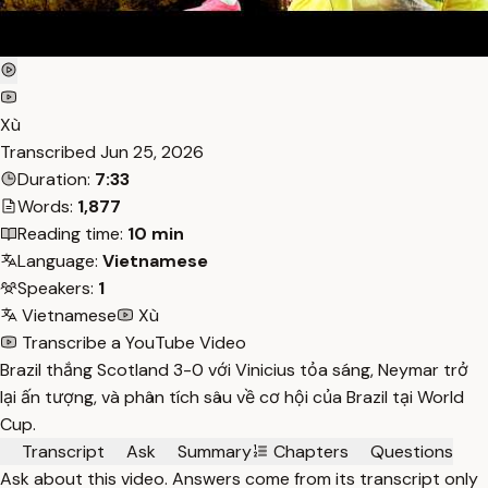
Xù
Transcribed
Jun 25, 2026
Duration:
7:33
Words:
1,877
Reading time:
10 min
Language:
Vietnamese
Speakers:
1
Vietnamese
Xù
Transcribe a YouTube Video
Brazil thắng Scotland 3-0 với Vinicius tỏa sáng, Neymar trở
lại ấn tượng, và phân tích sâu về cơ hội của Brazil tại World
Cup.
Transcript
Ask
Summary
Chapters
Questions
Ask about this video. Answers come from its transcript only