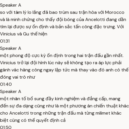
Speaker A
so với tâm lý lo lắng đã bao trùm sau trận hòa với Morocco
và là minh chứng cho thấy đội bóng của Ancelotti đang dần
tìm lại được sự ổn định và bản sắc tấn công đặc trưng. Với
Vinicius và Gu thể hiện
01:31
Speaker A
một phong độ cực kỳ ổn định trong hai trận đấu gần nhất.
Vinicius trở lại đội hình lúc này sẽ không tạo ra áp lực phải
gánh vác hàng công ngay lập tức mà thay vào đó anh có thể
đóng vai trò như
01:40
Speaker A
một nhân tố bổ sung đầy kinh nghiệm và đẳng cấp, mang
đến sự đa dạng cũng như là một phương án chiến thuật khác
cho Ancelotti trong những trận đấu mà từng milimet khác
biệt cũng có thể quyết định cả
01:50