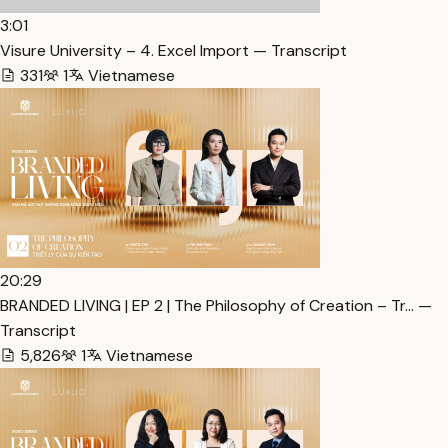
3:01
Visure University – 4. Excel Import — Transcript
331
1
Vietnamese
20:29
BRANDED LIVING | EP 2 | The Philosophy of Creation – Tr… —
Transcript
5,826
1
Vietnamese