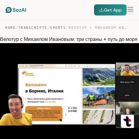
Get App
HOME
/
TRANSCRIPTS
/
SPORTS
/
ВЕЛОТУР С МИХАИЛОМ ИВАНОВЫМ: ТРИ СТРАНЫ + ПУТЬ ДО МОРЯ — TRANSCRIPT
Велотур с Михаилом Ивановым: три страны + путь до моря