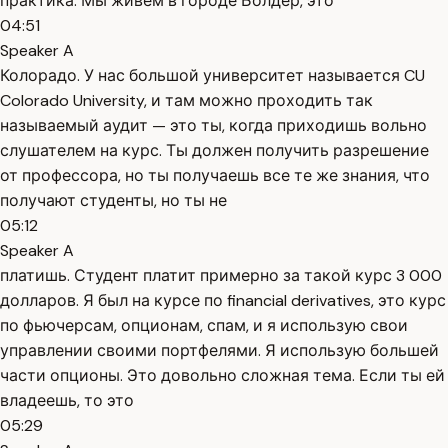
практика. Мы живём в городе Болдер, это
04:51
Speaker A
Колорадо. У нас большой университет называется CU
Colorado University, и там можно проходить так
называемый аудит — это ты, когда приходишь вольно
слушателем на курс. Ты должен получить разрешение
от профессора, но ты получаешь все те же знания, что
получают студенты, но ты не
05:12
Speaker A
платишь. Студент платит примерно за такой курс 3 000
долларов. Я был на курсе по financial derivatives, это курс
по фьючерсам, опционам, спам, и я использую свои
управлении своими портфелями. Я использую большей
части опционы. Это довольно сложная тема. Если ты ей
владеешь, то это
05:29