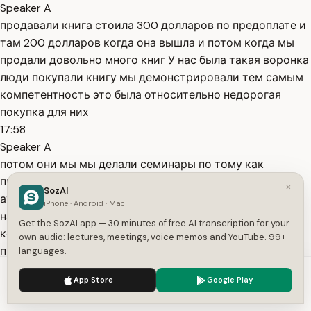
Speaker A
продавали книга стоила 300 долларов по предоплате и
там 200 долларов когда она вышла и потом когда мы
продали довольно много книг У нас была такая воронка
люди покупали книгу мы демонстрировали тем самым
компетентность это была относительно недорогая
покупка для них
17:58
Speaker A
потом они мы мы делали семинары по тому как
продавать незримые услуги консалтинговые
×
SozAI
аудиторские услуги архитектора И следующий этап у
iPhone · Android · Mac
нас заказывали работу то есть Мы работали как
Get the SozAI app — 30 minutes of free AI transcription for your
консультанты для компаний которые оказывали
own audio: lectures, meetings, voice memos and YouTube. 99+
профессиональных услуги Но первый шагом первым
languages.
шагом была Книга и в
We use cookies to enhance your experience.
Privacy Policy
App Store
Google Play
18:19
Accept
Settings
Speaker A