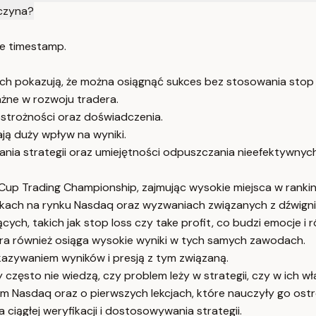
wczyna?
e timestamp.
h pokazują, że można osiągnąć sukces bez stosowania stop 
ażne w rozwoju tradera.
strożności oraz doświadczenia.
ają duży wpływ na wyniki.
nia strategii oraz umiejętności odpuszczania nieefektywnyc
Cup Trading Championship, zajmując wysokie miejsca w ranki
tkach na rynku Nasdaq oraz wyzwaniach związanych z dźwigni
ych, takich jak stop loss czy take profit, co budzi emocje i r
ra również osiąga wysokie wyniki w tych samych zawodach.
azywaniem wyników i presją z tym związaną.
zęsto nie wiedzą, czy problem leży w strategii, czy w ich w
m Nasdaq oraz o pierwszych lekcjach, które nauczyły go ost
iągłej weryfikacji i dostosowywania strategii.