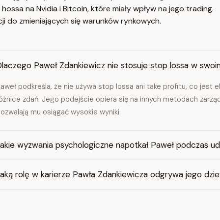
ssa na Nvidia i Bitcoin, które miały wpływ na jego trading.
acji do zmieniających się warunków rynkowych.
Dlaczego Paweł Zdankiewicz nie stosuje stop lossa w swoi
aweł podkreśla, że nie używa stop lossa ani take profitu, co je
óżnice zdań. Jego podejście opiera się na innych metodach zarządz
ozwalają mu osiągać wysokie wyniki.
Jakie wyzwania psychologiczne napotkał Paweł podczas u
Jaką rolę w karierze Pawła Zdankiewicza odgrywa jego dz