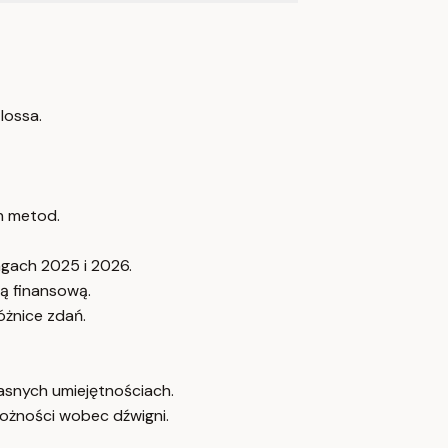
lossa.
h metod.
ngach 2025 i 2026.
ą finansową.
óżnice zdań.
łasnych umiejętnościach.
rożności wobec dźwigni.