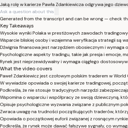
Jaką rolę w karierze Pawła Zdankiewicza odgrywa jego dzie
Generated from the transcript and can be wrong — check th
Key Takeaways
Wysokie wyniki Polaka w prestiżowych zawodach tradingowyc
Wsparcie bliskiej osoby i wzajemna weryfikacja strategii są w
Dźwignia finansowa jest narzędziem obosiecznym i wymaga o
Psychologiczne aspekty tradingu, takie jak presja i emocje, m
Rynek jest nieprzewidywalny i wymaga ciągłego dostosowywa
What the video covers
Paweł Zdankiewicz jest czołowym polskim traderem w World 
W wywiadzie opowiada o swojej karierze tradingowej, począ
Podkreśla, że nie stosuje tradycyjnych narzędzi zabezpieczając
Wspomina o wsparciu i współpracy ze swoją dziewczyną, któ
Opisuje psychologiczne wyzwania związane z publicznym pok
Zwraca uwagę na trudności początkujących traderów, którzy c
Opowiada o początkowej euforii związanej z rosnącym rynkie
Podkreśla, że rynek może dawać fałszywe sygnały, co wymaga c