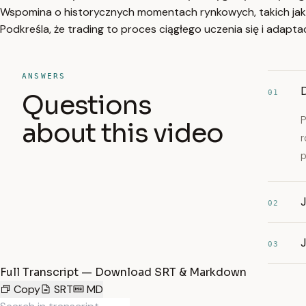
Wspomina o historycznych momentach rynkowych, takich jak ho
Podkreśla, że trading to proces ciągłego uczenia się i adapt
ANSWERS
01
Questions
P
about this video
r
p
02
03
Full Transcript — Download SRT & Markdown
Copy
SRT
MD