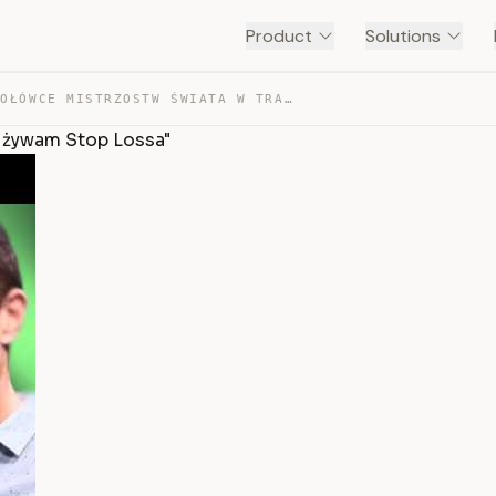
Product
Solutions
POLAK W CZOŁÓWCE MISTRZOSTW ŚWIATA W TRADINGU! “NIE UŻY… — TRANSCRIPT
używam Stop Lossa"