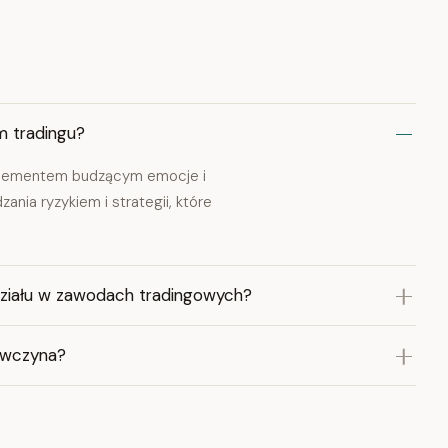
m tradingu?
st elementem budzącym emocje i
ania ryzykiem i strategii, które
działu w zawodach tradingowych?
iewczyna?