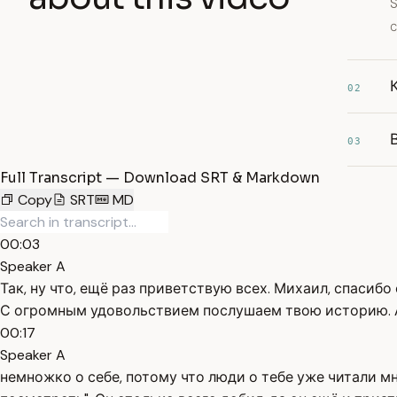
S
с
02
03
Full Transcript — Download SRT & Markdown
Copy
SRT
MD
00:03
Speaker A
Так, ну что, ещё раз приветствую всех. Михаил, спасибо
С огромным удовольствием послушаем твою историю. А 
00:17
Speaker A
немножко о себе, потому что люди о тебе уже читали мн