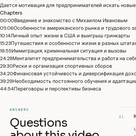
Дается мотивация для предпринимателей искать новые 
Chapters
00:00
Введение и знакомство с Михаилом Ивановым
05:06
Особенности американского рынка и трудового з
10:14
Личный опыт жизни в США и выигрыш гринкарты
15:23
Путешествия и особенности жизни в разных штата
19:55
Иммиграция, криминальная ситуация и вызовы
24:28
Менталитет предпринимательства и работа на себ
29:30
Риски и организация спортивных сборов
34:20
Финансовая устойчивость и диверсификация дох
39:29
Необходимость постоянного обучения и адаптаци
44:54
Переговоры и перспективы бизнеса
ANSWERS
01
Questions
about this video