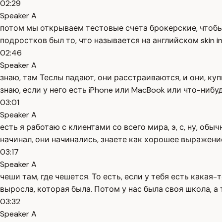
02:29
Speaker A
потом мы открываем тестовые счета брокерские, чтобы 
подростков был то, что называется на английском skin in
02:46
Speaker A
знаю, там Теслы падают, они расстраиваются, и они, ку
знаю, если у него есть iPhone или MacBook или что-нибу
03:01
Speaker A
есть я работаю с клиентами со всего мира, э, с, ну, об
начинал, они начинались, знаете как хорошее выражени
03:17
Speaker A
чеши там, где чешется. То есть, если у тебя есть какая-
выросла, которая была. Потом у нас была своя школа, а 
03:32
Speaker A