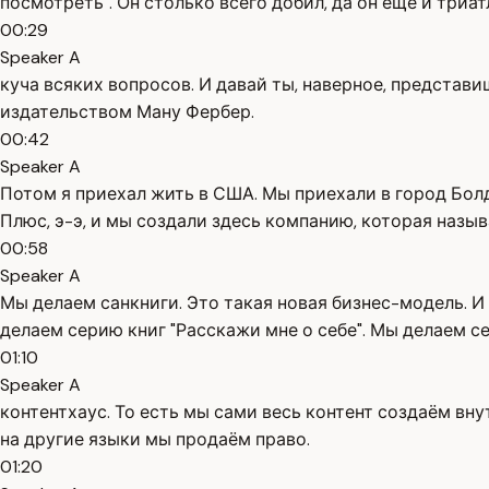
посмотреть". Он столько всего добил, да он ещё и триат
00:29
Speaker A
куча всяких вопросов. И давай ты, наверное, представиш
издательством Ману Фербер.
00:42
Speaker A
Потом я приехал жить в США. Мы приехали в город Болд
Плюс, э-э, и мы создали здесь компанию, которая назыв
00:58
Speaker A
Мы делаем санкниги. Это такая новая бизнес-модель. И
делаем серию книг "Расскажи мне о себе". Мы делаем с
01:10
Speaker A
контентхаус. То есть мы сами весь контент создаём вн
на другие языки мы продаём право.
01:20