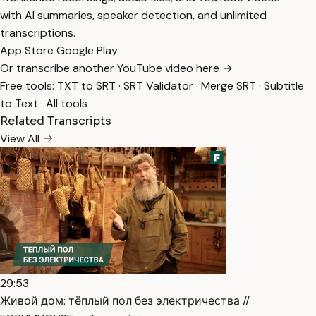
with AI summaries, speaker detection, and unlimited
transcriptions.
App Store
Google Play
Or transcribe another YouTube video here →
Free tools:
TXT to SRT
·
SRT Validator
·
Merge SRT
·
Subtitle
to Text
·
All tools
Related Transcripts
View All
29:53
Живой дом: тёплый пол без электричества //