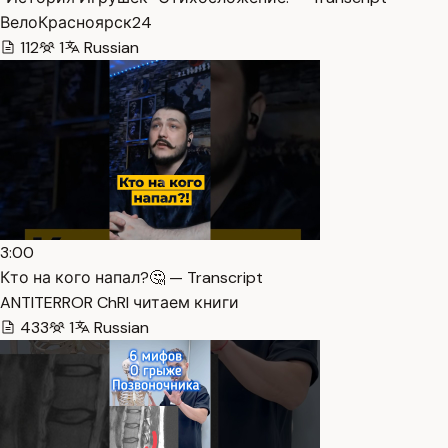
ВелоКрасноярск24
112
1
Russian
3:00
Кто на кого напал?🤔 — Transcript
ANTITERROR ChRI читаем книги
433
1
Russian