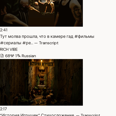
2:41
Тут молва прошла, что в камере гад #фильмы
#сериалы #ре… — Transcript
RICH VIBE
68
1
Russian
2:17
“История Игрушек” Стихосложение. — Transcript