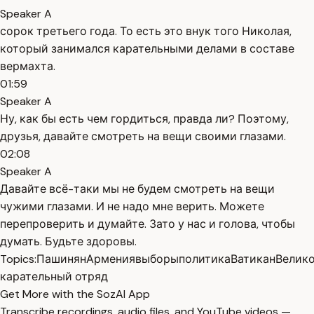
Speaker A
сорок третьего года. То есть это внук того Николая,
который занимался карательными делами в составе
вермахта.
01:59
Speaker A
Ну, как бы есть чем гордиться, правда ли? Поэтому,
друзья, давайте смотреть на вещи своими глазами.
02:08
Speaker A
Давайте всё-таки мы не будем смотреть на вещи
чужими глазами. И не надо мне верить. Можете
перепроверить и думайте. Зато у нас и голова, чтобы
думать. Будьте здоровы.
Topics:
Пашинян
Армения
выборы
политика
Ватикан
Велик
карательный отряд
Get More with the SozAI App
Transcribe recordings, audio files, and YouTube videos —