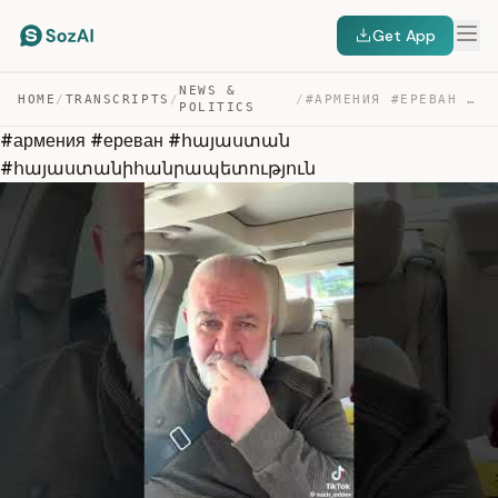
Get App
NEWS &
HOME
/
TRANSCRIPTS
/
/
#АРМЕНИЯ #ЕРЕВАН #ՀԱՅԱՍՏԱՆ #ՀԱՅԱՍՏԱՆԻՀԱՆՐԱՊԵՏՈՒԹՅՈՒՆ — TRANSCRIPT
POLITICS
#армения #ереван #հայաստան
#հայաստանիհանրապետություն