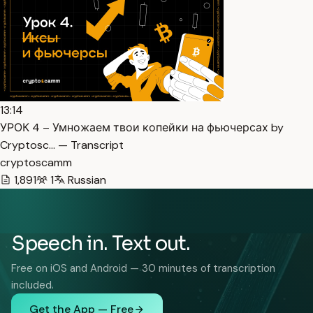
13:14
УРОК 4 – Умножаем твои копейки на фьючерсах by
Cryptosc… — Transcript
cryptoscamm
1,891
1
Russian
Speech in. Text out.
Free on iOS and Android — 30 minutes of transcription
included.
Get the App — Free