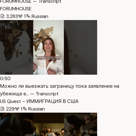
FORUMHOUSE — Transcript
FORUMHOUSE
3,283
1
Russian
0:50
Можно ли выезжать заграницу пока заявление на
убежище е… — Transcript
US Quest – ИММИГРАЦИЯ В США
229
1
Russian