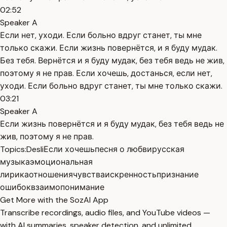
02:52
Speaker A
Если нет, уходи. Если больно вдруг станет, ты мне
только скажи. Если жизнь повернётся, и я буду мудак.
Без тебя. Вернётся и я буду мудак, без тебя ведь не жив,
поэтому я не прав. Если хочешь, достанься, если нет,
уходи. Если больно вдруг станет, ты мне только скажи.
03:21
Speaker A
Если жизнь повернётся и я буду мудак, без тебя ведь не
жив, поэтому я не прав.
Topics:
Desli
Если хочешь
песня о любви
русская
музыка
эмоциональная
лирика
отношения
чувства
искренность
признание
ошибок
взаимопонимание
Get More with the SozAI App
Transcribe recordings, audio files, and YouTube videos —
with AI summaries, speaker detection, and unlimited