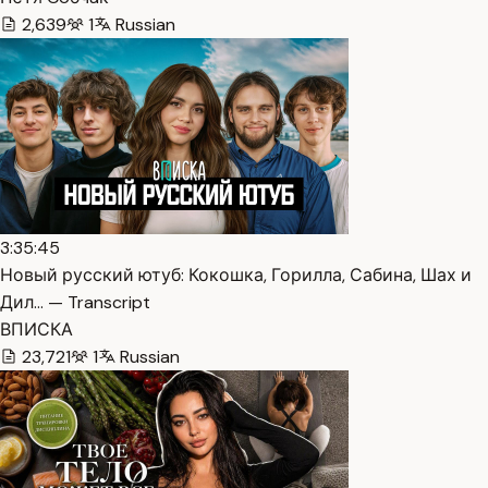
2,639
1
Russian
3:35:45
Новый русский ютуб: Кокошка, Горилла, Сабина, Шах и
Дил… — Transcript
ВПИСКА
23,721
1
Russian