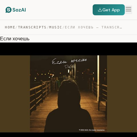
Get App
HOME
/
TRANSCRIPTS
/
MUSIC
/
ЕСЛИ ХОЧЕШЬ — TRANSCRIPT
Если хочешь