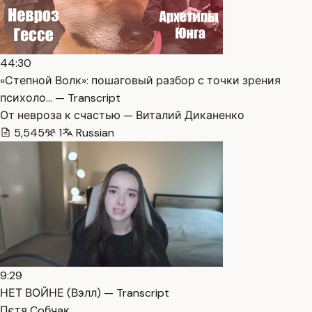
44:30
«Степной Волк»: пошаговый разбор с точки зрения
психоло… — Transcript
От невроза к счастью — Виталий Диканенко
5,545
1
Russian
9:29
НЕТ ВОЙНЕ (Вэлл) — Transcript
Пєтя Coбчaк