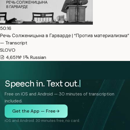
50:16
Речь Солженицына в Гарварде | “Против материализма”
— Transcript
SLOVO
4,651
1
Russian
Speech in. Text out.
Free on iOS and Android — 30 minutes of transcription
included.
Get the App — Free
iOS and Android. 30 minutes free, no card.