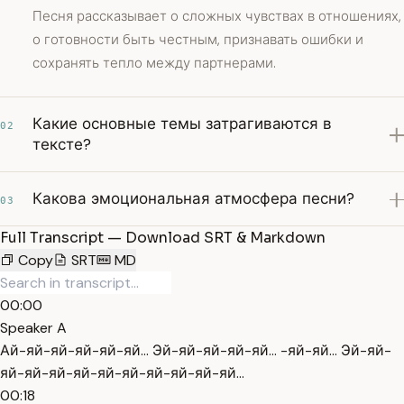
Песня рассказывает о сложных чувствах в отношениях,
о готовности быть честным, признавать ошибки и
сохранять тепло между партнерами.
Какие основные темы затрагиваются в
02
тексте?
Какова эмоциональная атмосфера песни?
03
Full Transcript — Download SRT & Markdown
Copy
SRT
MD
00:00
Speaker A
Ай-яй-яй-яй-яй-яй... Эй-яй-яй-яй-яй... -яй-яй... Эй-яй-
яй-яй-яй-яй-яй-яй-яй-яй-яй-яй...
00:18