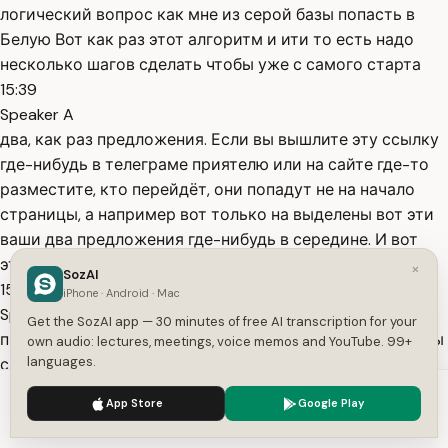
логический вопрос как мне из серой базы попасть в
Белую Вот как раз этот алгоритм и ити то есть надо
несколько шагов сделать чтобы уже с самого старта
15:39
Speaker A
два, как раз предложения. Если вы вышлите эту ссылку
где-нибудь в телеграме приятелю или на сайте где-то
разместите, кто перейдёт, они попадут не на начало
страницы, а например вот только на выделены вот эти
ваши два предложения где-нибудь в середине. И вот
эти
×
SozAI
15:56
iPhone · Android · Mac
Speaker A
Get the SozAI app — 30 minutes of free AI transcription for your
причём он должен указываться не просто текстом А сы
own audio: lectures, meetings, voice memos and YouTube. 99+
languages.
с имени и фамилие должна вести на отдельную
страницу автора на этом сайте внутри сайта Да на этой
We use cookies to enhance your experience.
Privacy Policy
App Store
Google Play
странице должна быть отдельно представлена
Accept
Settings
биография краткая профессиональная вот этого