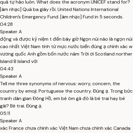
quá tự hào luôn. What does the acronym UNICEF stand for?
[âm nhạc] Quá ba giây rồi. United Nations International
Children’s Emergency Fund. [âm nhạc] Fund in 5 seconds.
04:28
Speaker A
động và được kỷ niệm t đến bây giờ Ngọn núi nào là ngọn núi
cao nhất Việt Nam tính từ mực nước biển đúng ạ chính xác w
vương quốc Anh gồm bốn nước nàm Trời ơi Scotland norther
Island B Island với
04:43
Speaker A
Tell me three synonyms of nervous: worry, concern, the
country by emoji. Portuguese the country. Đúng ạ. Trong bức
tranh dân gian Đông Hồ, em bé ôm gà đó là bé trai hay bé
gái? Bé trai. Đúng ạ.
05:11
Speaker A
xác France chưa chính xác Việt Nam chưa chính xác Canada