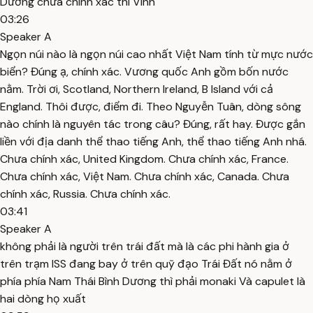
Dương chưa chính xác thi Vinh
03:26
Speaker A
Ngọn núi nào là ngọn núi cao nhất Việt Nam tính từ mực nước
biển? Đúng ạ, chính xác. Vương quốc Anh gồm bốn nước
nằm. Trời ơi, Scotland, Northern Ireland, B Island với cả
England. Thôi được, điểm đi. Theo Nguyễn Tuân, dòng sông
nào chính là nguyên tác trong câu? Đúng, rất hay. Được gắn
liền với địa danh thể thao tiếng Anh, thể thao tiếng Anh nhá.
Chưa chính xác, United Kingdom. Chưa chính xác, France.
Chưa chính xác, Việt Nam. Chưa chính xác, Canada. Chưa
chính xác, Russia. Chưa chính xác.
03:41
Speaker A
không phải là người trên trái đất mà là các phi hành gia ở
trên trạm ISS đang bay ở trên quỹ đạo Trái Đất nó nằm ở
phía phía Nam Thái Bình Dương thì phải monaki Và capulet là
hai dòng họ xuất