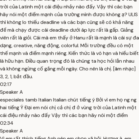
trời của Latinh một cái điệu nhảy nào đấy. Vậy thì các bạn
hãy nói một điểm mạnh của trường mình được không ạ? ULIS
thì không lo thiếu deadline và các bạn cũng sẽ có khả năng
để mà chạy được cái deadline dưới áp lực rất là gấp. Giảng
viên rất là giỏi. Cái mà em thấy ở Hanu rất là mạnh là cái sự đa
dạng, creative, năng động, colorful. Mỗi trường đều có một
thế mạnh và điểm mạnh riêng. Kiến thức là vô hạn và hiểu biết
là hữu hạn. Điều quan trọng đó là chúng ta học hỏi lẫn nhau
và không ngừng cố gắng mỗi ngày. Cho nên là chị. [âm nhạc]
3, 2, 1, bắt đầu.
02:17
Speaker A
especiales tamb Italian Italian chút tiếng ý Bởi vì em họ ng ng
hai tiếng Ý Đại em nói chị cả chị đ ở vùng trời của Latinh một
cái điệu nhảy nào đấy Vậy thì các bạn hãy nói một điểm
02:34
Speaker A
Vì em rất thích tiếng Anh nên em chọn xã hội. Hương à, em