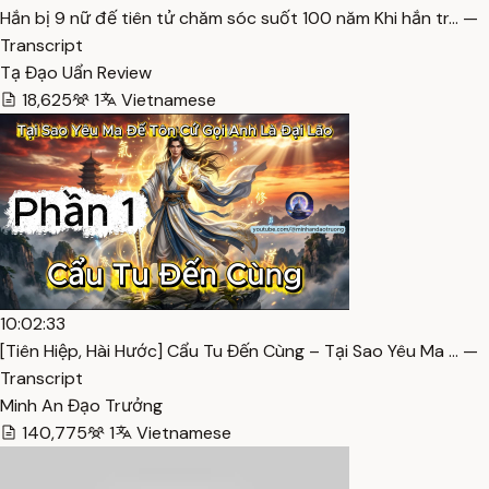
Hắn bị 9 nữ đế tiên tử chăm sóc suốt 100 năm Khi hắn tr… —
Transcript
Tạ Đạo Uẩn Review
18,625
1
Vietnamese
10:02:33
[Tiên Hiệp, Hài Hước] Cẩu Tu Đến Cùng – Tại Sao Yêu Ma … —
Transcript
Minh An Đạo Trưởng
140,775
1
Vietnamese