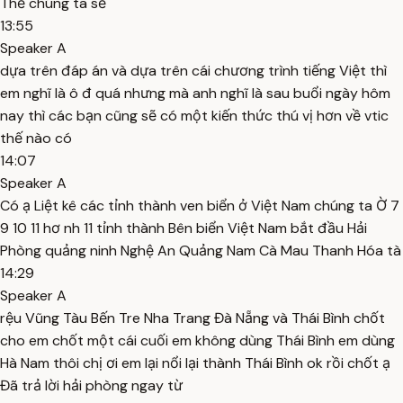
Thế chúng ta sẽ
13:55
Speaker A
dựa trên đáp án và dựa trên cái chương trình tiếng Việt thì
em nghĩ là ô đ quá nhưng mà anh nghĩ là sau buổi ngày hôm
nay thì các bạn cũng sẽ có một kiến thức thú vị hơn về vtic
thế nào có
14:07
Speaker A
Có ạ Liệt kê các tỉnh thành ven biển ở Việt Nam chúng ta Ờ 7
9 10 11 hơ nh 11 tỉnh thành Bên biển Việt Nam bắt đầu Hải
Phòng quảng ninh Nghệ An Quảng Nam Cà Mau Thanh Hóa tà
14:29
Speaker A
rệu Vũng Tàu Bến Tre Nha Trang Đà Nẵng và Thái Bình chốt
cho em chốt một cái cuối em không dùng Thái Bình em dùng
Hà Nam thôi chị ơi em lại nổi lại thành Thái Bình ok rồi chốt ạ
Đã trả lời hải phòng ngay từ