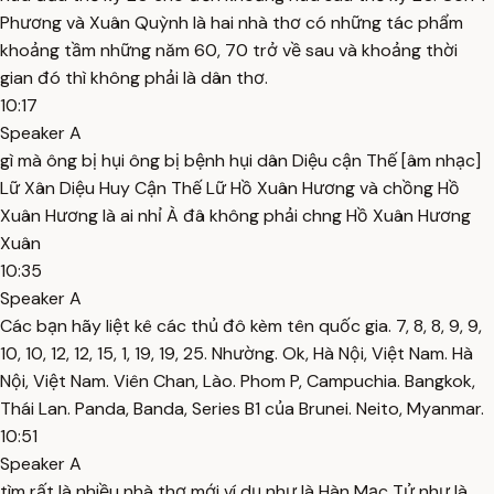
Phương và Xuân Quỳnh là hai nhà thơ có những tác phẩm
khoảng tầm những năm 60, 70 trở về sau và khoảng thời
gian đó thì không phải là dân thơ.
10:17
Speaker A
gì mà ông bị hụi ông bị bệnh hụi dân Diệu cận Thế [âm nhạc]
Lữ Xân Diệu Huy Cận Thế Lữ Hồ Xuân Hương và chồng Hồ
Xuân Hương là ai nhỉ À đâ không phải chng Hồ Xuân Hương
Xuân
10:35
Speaker A
Các bạn hãy liệt kê các thủ đô kèm tên quốc gia. 7, 8, 8, 9, 9,
10, 10, 12, 12, 15, 1, 19, 19, 25. Nhường. Ok, Hà Nội, Việt Nam. Hà
Nội, Việt Nam. Viên Chan, Lào. Phom P, Campuchia. Bangkok,
Thái Lan. Panda, Banda, Series B1 của Brunei. Neito, Myanmar.
10:51
Speaker A
tìm rất là nhiều nhà thơ mới ví dụ như là Hàn Mạc Tử như là