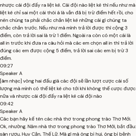
nhược cái đội đấy ra liệt kê. Cái đội nào liệt kê thì nếu như mà
liệt kê chỉ sai một cái thôi á là vẫn đã bị trừ điểm hết rồi, cho
nên chúng ta phải chắc chắn liệt kê những cái gì chúng ta
chắc chắn trước. Nếu như mà mình trả lời được thì cộng 3
điểm, còn trả lời sai là trừ 1 điểm. Ngoài ra còn có một cái là
all in trước khi đưa ra câu hỏi mà các em chọn all in thì trả lời
đúng các em được cộng 5 điểm, trả lời sai các em bị trừ 3
điểm.
09:27
Speaker A
[âm nhạc] vòng hai đấu giá các đội sẽ lần lượt cược cái số
lượng mà mình có thể liệt kê cho tới khi không thể cược được
nữa và nhược cái đội đấy ra liệt kê cái đội nào
09:42
Speaker A
Các bạn hãy kể tên các nhà thơ trong phong trào Thơ Mới.
Ok, nhường. Năm nhà thơ trong phong trào Thơ Mới, bắt đầu:
sân rượu, Huy Cận, Thế Lữ. Mà gì mà ông bị hụi, ông bị bệnh