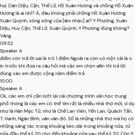
hụi. Dân Diệu, Cận, Thế Lữ, Hồ Xuân Hương và chồng Hồ Xuân
Hương là ai nhỉ? À, đâu không phải chồng Hồ Xuân Hương.
Xuân Quỳnh, sông sóng của [âm nhạc] ai? Y Phương, Xuân
Diệu, Huy Cận, Thế Lữ, Xuân Quỳnh, Y Phương đúng không?
Vâng.
09:52
Speaker A
điểm còn trả lời sai là trừ 1 điểm Ngoài ra còn có một cái là o
in trước khi đưa ra câu hỏi mà các em chọn allin thì trả lời
đúng các em được cộng năm điểm trả
10:00
Speaker A
Ok, các em chỉ cần lướt lại cái chương trình văn học trung
phổ thông là các em có thể tìm rất là nhiều nhà thơ mới, ví dụ
như là Hàn Mạc Tử, như là Chế Lan Viên, Yến Lan, Quách Tấn,
T. Hanh, Ngân Bính, vân vân đó. Số là những nhà thơ mà họ có
những sáng tác trong khoảng kéo dài trong khoảng nửa, từ
nửa đầu thế kỷ 20 cho đến khoảng nửa sau thế kỷ 20. Còn Y