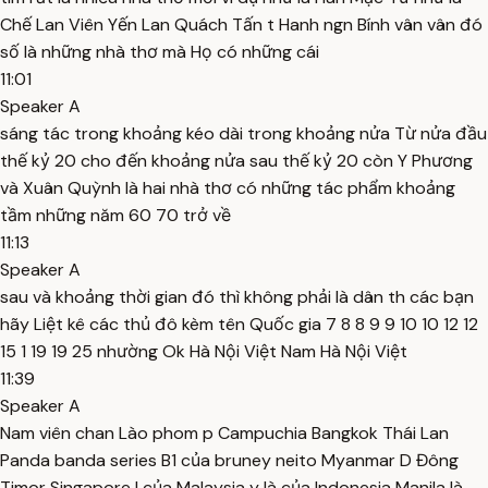
Chế Lan Viên Yến Lan Quách Tấn t Hanh ngn Bính vân vân đó
số là những nhà thơ mà Họ có những cái
11:01
Speaker A
sáng tác trong khoảng kéo dài trong khoảng nửa Từ nửa đầu
thế kỷ 20 cho đến khoảng nửa sau thế kỷ 20 còn Y Phương
và Xuân Quỳnh là hai nhà thơ có những tác phẩm khoảng
tầm những năm 60 70 trở về
11:13
Speaker A
sau và khoảng thời gian đó thì không phải là dân th các bạn
hãy Liệt kê các thủ đô kèm tên Quốc gia 7 8 8 9 9 10 10 12 12
15 1 19 19 25 nhường Ok Hà Nội Việt Nam Hà Nội Việt
11:39
Speaker A
Nam viên chan Lào phom p Campuchia Bangkok Thái Lan
Panda banda series B1 của bruney neito Myanmar D Đông
Timor Singapore l của Malaysia y là của Indonesia Manila là