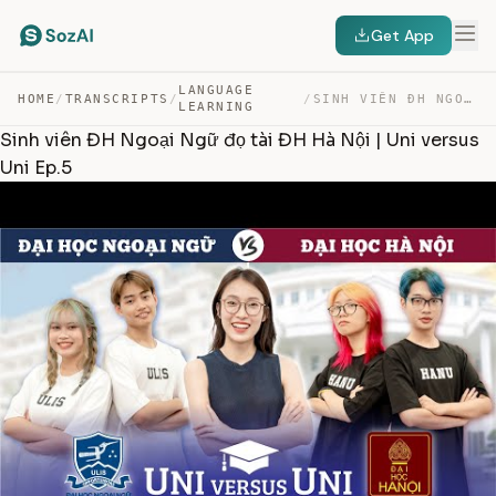
Get App
LANGUAGE
HOME
/
TRANSCRIPTS
/
/
SINH VIÊN ĐH NGOẠI NGỮ ĐỌ TÀI ĐH HÀ NỘI | UNI VERSUS UN… — TRANSCRIPT
LEARNING
Sinh viên ĐH Ngoại Ngữ đọ tài ĐH Hà Nội | Uni versus
Uni Ep.5