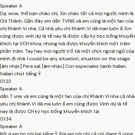
Speaker A
Dạ, wow, thế bạn chào chị. Xin chào tất cả mọi người, mình là
Chí Thành. Gần đây em dẫn TVNIS và em cũng là một fan của
chị Khánh Vi nha. Cả nhà yêu chị Khánh Vi dã man luôn ấ. Em
cũng được vinh dự là tế nay là được cấp kỳ học bổng khuyến
khích tại VCH khoa, nhưng mà được khuyến khích một trăm
phần trăm. Tay hay mọi người trổ tài một chút ngoại ngữ của
mình đi nhá. I could be any situation, situation on the stage.
[âm nhạc] Pera sal. [âm nhạc] Con especiales tamb Italian,
Italian chút tiếng Ý.
01:22
Speaker A
dẫn T vnis và em cũng là một fan của chị Khánh Vi nha cả nhà
yêu chị Khánh Vi dã ma luôn ấ em cũng được Vinh dự là tế
nay là được CH kỳ học bổng khuyến khích tại
01:34
Speaker A
Bởi vì em họ nói hai tiếng Ý. Đại em nói chị cả chị đang ở vùng