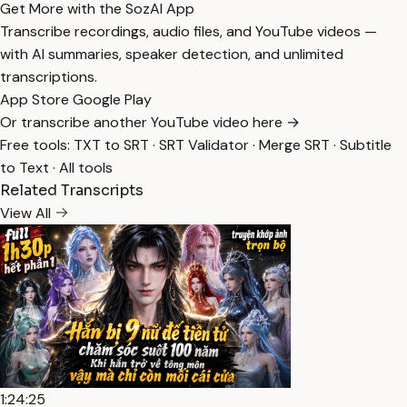
Get More with the SozAI App
Transcribe recordings, audio files, and YouTube videos —
with AI summaries, speaker detection, and unlimited
transcriptions.
App Store
Google Play
Or transcribe another YouTube video here →
Free tools:
TXT to SRT
·
SRT Validator
·
Merge SRT
·
Subtitle
to Text
·
All tools
Related Transcripts
View All
1:24:25