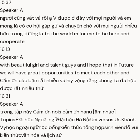
15:37
Speaker A
người cũng vất vả rồi ạ V được ở đây với mọi người và em
mong là có cơ hội gặp gỡ và chuyện chò với mọi người nhiều
hơn trong tương la to the world m for me to be here and
cooperate
16:13
Speaker A
with beautiful girl and talent guys and I hope that in Future
we will have great opportunities to meet each other and
Cảm ơn các bạn rất nhiều và hiy vọng rằng chúng ta đã học
được rất nhiều thứ
16:31
Speaker A
trong tập này Cảm ơn nois cảm ơn hanu [âm nhạc]
Topics:
Đại học Ngoại ngữ
Đại học Hà Nội
Uni versus Uni
Khánh
Vy
học ngoại ngữ
học bổng
kiến thức tổng hợp
sinh viên
đố vui
kiến thức
văn hóa và lịch sử