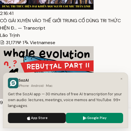
2:16:41
CÔ GÁI XUYÊN VÀO THẾ GIỚI TRUNG CỔ DÙNG TRI THỨC
HIỆN Đ… — Transcript
Lão Trịnh
31,171
1
Vietnamese
×
SozAI
iPhone · Android · Mac
Get the SozAI app — 30 minutes of free AI transcription for your
own audio: lectures, meetings, voice memos and YouTube. 99+
9:29
languages.
Whale Evolution: A Further Rebuttal — Transcript
We use cookies to enhance your experience.
Privacy Policy
Discovery Science
App Store
Google Play
Accept
Settings
1,211
1
Vietnamese