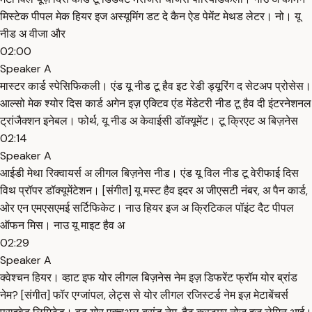
मिस्टेक पीपल मेक हियर इज अस्यूमिंग डट दे कैन ऐड पेमेंट मेथड लेटर। नो। यू
नीड अ वीजा और
02:00
Speaker A
मास्टर कार्ड स्पेसिफिकली। एंड यू नीड टू हैव इट रेडी ड्यूरिंग द सेटअप प्रोसेस।
आल्सो मेक श्योर दिस कार्ड अगेन इज़ एक्टिव एंड मेंडेटरी नीड टू हैव दी इंटरनेशनल
ट्रांजैक्शन इनेबल। फोर्थ, यू नीड अ केवाईसी डॉक्यूमेंट। टू क्रिएट अ बिज़नेस
02:14
Speaker A
आईडी मेथा रिक्वायर्स अ लीगल बिज़नेस नीड। एंड यू विल नीड टू वेरीफाई दिस
विथ प्रॉपर डॉक्यूमेंटेशन। [संगीत] यू मस्ट हैव इदर अ जीएसटी नंबर, अ पैन कार्ड,
ओर एन एमएसएमई सर्टिफिकेट। नाउ हियर इज अ क्रिटिकल पॉइंट दैट पीपल
ऑफन मिस। नाउ यू माइट हैव अ
02:29
Speaker A
क्वेश्चन हियर। व्हाट इफ योर लीगल बिज़नेस नेम इज़ डिफरेंट फ्रॉम योर ब्रांड
नेम? [संगीत] फॉर एग्जांपल, लेट्स से योर लीगल रजिस्टर्ड नेम इज़ मेटाबेंचर्स