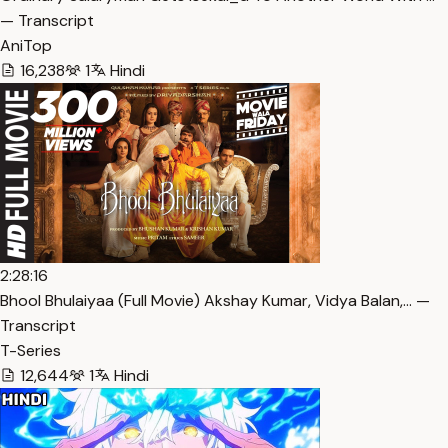
— Transcript
AniTop
16,238
1
Hindi
2:28:16
Bhool Bhulaiyaa (Full Movie) Akshay Kumar, Vidya Balan,… —
Transcript
T-Series
12,644
1
Hindi