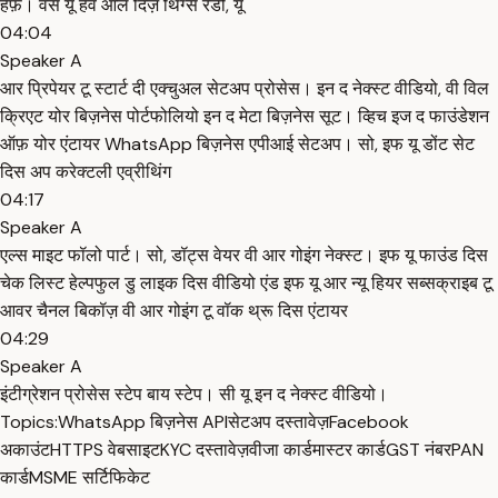
हैफ़। वंस यू हैव ऑल दिज़ थिंग्स रेडी, यू
04:04
Speaker A
आर प्रिपेयर टू स्टार्ट दी एक्चुअल सेटअप प्रोसेस। इन द नेक्स्ट वीडियो, वी विल
क्रिएट योर बिज़नेस पोर्टफोलियो इन द मेटा बिज़नेस सूट। व्हिच इज द फाउंडेशन
ऑफ़ योर एंटायर WhatsApp बिज़नेस एपीआई सेटअप। सो, इफ यू डोंट सेट
दिस अप करेक्टली एव्रीथिंग
04:17
Speaker A
एल्स माइट फॉलो पार्ट। सो, डॉट्स वेयर वी आर गोइंग नेक्स्ट। इफ यू फाउंड दिस
चेक लिस्ट हेल्पफुल डु लाइक दिस वीडियो एंड इफ यू आर न्यू हियर सब्सक्राइब टू
आवर चैनल बिकॉज़ वी आर गोइंग टू वॉक थ्रू दिस एंटायर
04:29
Speaker A
इंटीग्रेशन प्रोसेस स्टेप बाय स्टेप। सी यू इन द नेक्स्ट वीडियो।
Topics:
WhatsApp बिज़नेस API
सेटअप दस्तावेज़
Facebook
अकाउंट
HTTPS वेबसाइट
KYC दस्तावेज़
वीजा कार्ड
मास्टर कार्ड
GST नंबर
PAN
कार्ड
MSME सर्टिफिकेट