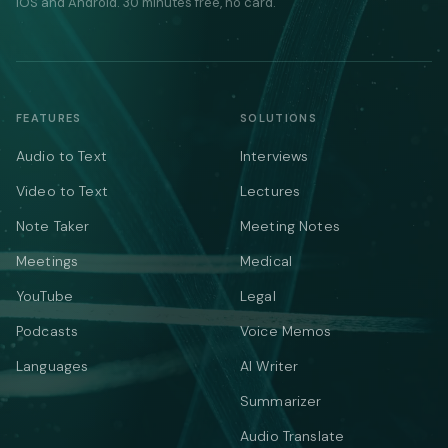
iOS and Android. 30 minutes free, no card.
FEATURES
SOLUTIONS
Audio to Text
Interviews
Video to Text
Lectures
Note Taker
Meeting Notes
Meetings
Medical
YouTube
Legal
Podcasts
Voice Memos
Languages
AI Writer
Summarizer
Audio Translate