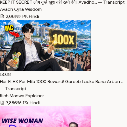
KEEP IT SECRET लोग तुम्हें खुश नहीं रहने देंगे | Avadho… — Transcript
Avadh Ojha Wisdom
2,661
1
Hindi
50:18
Har FLEX Par Mila 100X Reward! Gareeb Ladka Bana Arbon …
— Transcript
Rich Manwa Explainer
7,886
1
Hindi