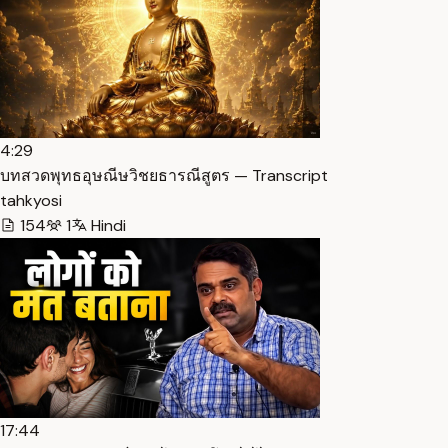
4:29
บทสวดพุทธอุษณีษวิชยธารณีสูตร — Transcript
tahkyosi
154
1
Hindi
17:44