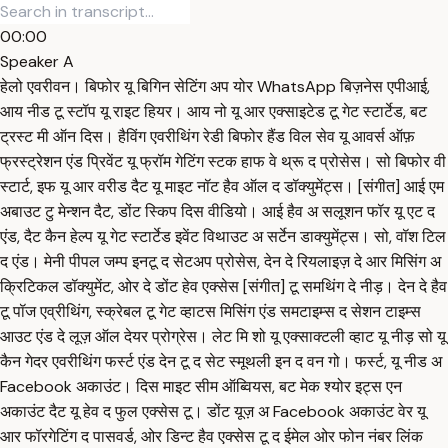
00:00
Speaker A
हेलो एवरीवन। बिफोर यू बिगिन सेटिंग अप योर WhatsApp बिज़नेस एपीआई,
आय नीड टू स्टॉप यू राइट हियर। आय नो यू आर एक्साइटेड टू गेट स्टार्टेड, बट
ट्रस्ट मी ऑन दिस। हैविंग एवरीथिंग रेडी बिफोर हैंड विल सेव यू आवर्स ऑफ़
फ्रस्ट्रेशन एंड प्रिवेंट यू फ्रॉम गेटिंग स्टक हाफ वे थ्रू द प्रोसेस। सो बिफोर वी
स्टार्ट, इफ यू आर वरीड दैट यू माइट नॉट हैव ऑल द डॉक्युमेंट्स। [संगीत] आई एम
अबाउट टु मेन्शन दैट, डोंट स्किप दिस वीडियो। आई हैव अ सलूशन फॉर यू एट द
एंड, दैट कैन हेल्प यू गेट स्टार्टेड इवेंट विथाउट अ सर्टेन डाक्युमेंट्स। सो, वॉश टिल
द एंड। मेनी पीपल जम्प इनटू द सेटअप प्रोसेस, देन दे रियलाइज़ दे आर मिसिंग अ
क्रिटिकल डॉक्युमेंट, ओर दे डोंट हेव एक्सेस [संगीत] टू समथिंग दे नीड़। देन दे हैव
टू पॉज एव्रीथिंग, स्क्रेबल टू गेट व्हाटस मिसिंग एंड समटाइम्स द सेशन टाइम्स
आउट एंड दे लूज़ ऑल देयर प्रोग्रेस। लेट मि शो यू एक्साक्टली व्हाट यू नीड़ सो यू
कैन गेदर एवरीथिंग फर्स्ट एंड देन टू द सेट स्मूथली इन द वन गो। फर्स्ट, यू नीड अ
Facebook अकाउंट। दिस माइट सीम ऑब्वियस, बट मेक श्योर इट्स एन
अकाउंट दैट यू हेव द फुल एक्सेस टू। डोंट यूज़ अ Facebook अकाउंट वेर यू
आर फॉरगेटिंग द पासवर्ड, ओर डिन्ट हैव एक्सेस टू द ईमेल ओर फोन नंबर लिंक