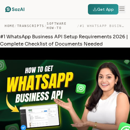
Get App
SOFTWARE
HOME
/
TRANSCRIPTS
/
/
#1 WHATSAPP BUSINESS API SETUP REQUIREMENTS 2026 | COMP… — TRANSCRIPT
HOW-TO
#1 WhatsApp Business API Setup Requirements 2026 |
Complete Checklist of Documents Needed