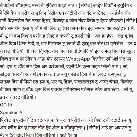
केवाईसी डॉक्युमेंट, मस्ट बी एक्टिव राइट नाउ। [संगीत] व्हाई? बिकॉज़ ड्यूरिंग द
वेरिफिकेशन प्रोसेस यू विल रिसीव एन ओटीपी ऑन दैट कांटेक्ट। आई हैव सीन
मेनी बिज़नेसेस गेट स्टक हियर, बिकॉज़ द फोन नंबर लिंक टू देयर जीएसटी [संगीत]
ओर समथिंग एल्स यू नो मे बी लिंक टू देयर फ़ोन नंबर इज़ समवन अकाउंटेंट्स। मे
बी यू नो हेज़ विथ द पर्सन हु लेफ्ट द कंपनी टू इयर्स एगो। अह हा हैफ़। वंस यू हैव
ऑल दिज़ थिंग्स रेडी, यू आर प्रिपेयर टू स्टार्ट दी एक्चुअल सेटअप प्रोसेस। इन द
नेक्स्ट वीडियो, वी विल क्रिएट योर बिज़नेस पोर्टफोलियो इन द मेटा बिज़नेस सूट।
व्हिच इज द फाउंडेशन ऑफ़ योर एंटायर WhatsApp बिज़नेस एपीआई सेटअप।
सो, इफ यू डोंट सेट दिस अप करेक्टली, एव्रीथिंग एल्स माइट फॉलो पार्ट। सो,
डॉट्स वेयर वी आर गोइंग नेक्स्ट। इफ यू फाउंड दिस चेक लिस्ट हेल्पफुल, डु
लाइक दिस वीडियो एंड इफ यू आर न्यू हियर, सब्सक्राइब टू आवर चैनल, बिकॉज़
वी आर गोइंग टू वॉक थ्रू दिस एंटायर इंटीग्रेशन प्रोसेस स्टेप बाय स्टेप। सी यू
इन द नेक्स्ट वीडियो।
00:15
Speaker A
प्रिवेंट यू फ्रॉम गेटिंग स्टक हाफ वे थ्रू द प्रोसेस। सो बिफोर वी स्टार्ट इफ यू
आर वरीड दैट यू माइट नॉट हैव ऑल द डॉक्युमेंट्स। [संगीत] आई एम अबाउट टु
मेशन दैट डोंट स्किप दिस वीडियो। आई हैव अ