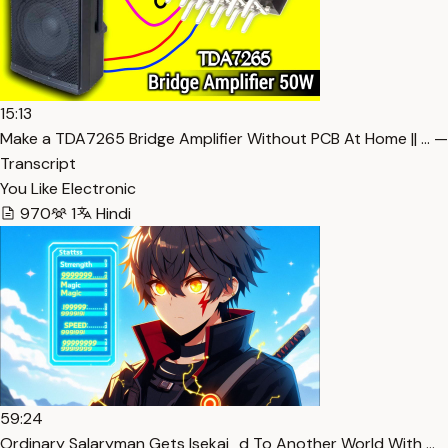
15:13
Make a TDA7265 Bridge Amplifier Without PCB At Home || … —
Transcript
You Like Electronic
970
1
Hindi
59:24
Ordinary Salaryman Gets Isekai_d To Another World With …