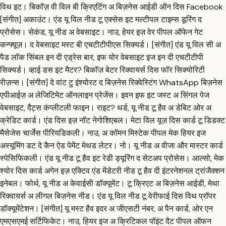
विथ इट। बिकॉज़ वी विल बी क्रिएटिंग अ बिज़नेस आईडी ऑन दिस Facebook
[संगीत] अकाउंट। एंड यू विल नीड टू एक्सेस इट मल्टीपल टाइम्स डूरिंग द
प्रोसेस। सेकंड, यू नीड अ वेबसाइट। नाउ, हेयर इज़ वेर पीपल ऑफेन गेट
कन्फ्यूज़। द वेबसाइट मस्ट बी एचटीटीपीएस सिक्यर्ड। [संगीत] एंड यू विल सी अ
पैड लॉक सिंबल इन दी एड्रेस बार, इफ योर वेबसाइट इज इन दी एचटीटीपी
सिक्यर्ड। व्हाई डस इट मैटर? बिकॉज़ बेटर रिक्वायर्स दिस फॉर सिक्योरिटी
रीज़न्स। [संगीत] दे वांट टु इंश्योरट द बिज़नेस रिक्वेस्टिंग WhatsApp बिज़नेस
एपीआईज़ अ लेजिटिमेट ऑनलाइन प्रेजेंस। इवन इफ इट जस्ट अ सिंगल पेज
वेबसाइट, दैट्स कंप्लीटली फाइन। राइट? थर्ड, यू नीड टू हैव अ डेबिट ओर अ
क्रेडिट कार्ड। एंड दिस इज़ नॉट नेगोशिएबल। मेटा विल यूज़ दिस कार्ड टू डिडक्ट
मैसेजेस चार्जेस पीरियडिकली। नाउ, अ कॉमन मिस्टेक पीपल मेक हियर इज
अस्यूमिंग डट दे कैन ऐड पेमेंट मेथड लेटर। नो। यू नीड अ वीजा और मास्टर कार्ड
स्पेसिफिकली। एंड यू नीड टू हैव इट रेडी ड्यूरिंग द सेटअप प्रोसेस। आल्सो, मेक
श्योर दिस कार्ड अगेन इज़ एक्टिव एंड मेंडेटरी नीड टू हैव दी इंटरनेशनल ट्रांजैक्शन
इनेबल। फोर्थ, यू नीड अ केवाईसी डॉक्यूमेंट। टू क्रिएट अ बिज़नेस आईडी, मेथा
रिक्वायर्स अ लीगल बिज़नेस नीड। एंड यू विल नीड टू वेरीफाई दिस विथ प्रॉपर
डॉक्यूमेंटेशन। [संगीत] यू मस्ट हैव इदर अ जीएसटी नंबर, अ पैन कार्ड, ओर एन
एमएसएमई सर्टिफिकेट। नाउ, हियर इज अ क्रिटिकल पॉइंट दैट पीपल ऑफन