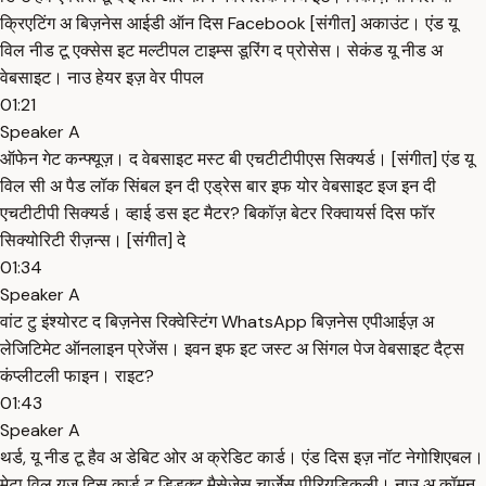
क्रिएटिंग अ बिज़नेस आईडी ऑन दिस Facebook [संगीत] अकाउंट। एंड यू
विल नीड टू एक्सेस इट मल्टीपल टाइम्स डूरिंग द प्रोसेस। सेकंड यू नीड अ
वेबसाइट। नाउ हेयर इज़ वेर पीपल
01:21
Speaker A
ऑफेन गेट कन्फ्यूज़। द वेबसाइट मस्ट बी एचटीटीपीएस सिक्यर्ड। [संगीत] एंड यू
विल सी अ पैड लॉक सिंबल इन दी एड्रेस बार इफ योर वेबसाइट इज इन दी
एचटीटीपी सिक्यर्ड। व्हाई डस इट मैटर? बिकॉज़ बेटर रिक्वायर्स दिस फॉर
सिक्योरिटी रीज़न्स। [संगीत] दे
01:34
Speaker A
वांट टु इंश्योरट द बिज़नेस रिक्वेस्टिंग WhatsApp बिज़नेस एपीआईज़ अ
लेजिटिमेट ऑनलाइन प्रेजेंस। इवन इफ इट जस्ट अ सिंगल पेज वेबसाइट दैट्स
कंप्लीटली फाइन। राइट?
01:43
Speaker A
थर्ड, यू नीड टू हैव अ डेबिट ओर अ क्रेडिट कार्ड। एंड दिस इज़ नॉट नेगोशिएबल।
मेटा विल यूज़ दिस कार्ड टू डिडक्ट मैसेजेस चार्जेस पीरियडिकली। नाउ अ कॉमन