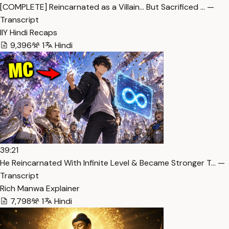
[COMPLETE] Reincarnated as a Villain… But Sacrificed … —
Transcript
IlY Hindi Recaps
9,396
1
Hindi
39:21
He Reincarnated With Infinite Level & Became Stronger T… —
Transcript
Rich Manwa Explainer
7,798
1
Hindi