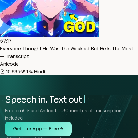
57:17
Everyone Thought He Was The Weakest But He Is The Most …
— Transcript
Anicode
15,885
1
Hindi
Speech in. Text out.
Free on iOS and Android — 30 minutes of transcription
included.
Get the App — Free