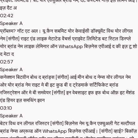
प्राइवेट लिमिटेड। बट योर एक्चुअल ब्रांड नेम, दैट कस्टमर नोज़ इज़ लेमिन आई।
इज़ दैट अ
02:42
Speaker A
प्रॉब्लम? नॉट एट अल। यू कैन सबमिट योर केवाईसी डॉक्यूमेंट विथ योर लीगल
नेम [संगीत] राइट एंड लाइक मेटाटेड वेंचर्स प्राइवेट लिमिटेड बट स्टिल डिस्प्ले
योर ब्रांड नेम लाइक लेमिनार ऑन WhatsApp बिज़नेस एपीआई द की इज़ टू शो
द मेटा द
02:57
Speaker A
कनेक्शन बिटवीन बोथ द ब्रांड्स [संगीत] आई मीन बोथ द नेम्स योर लीगल नेम
ओर योर ब्रांड नेम राइट मे बी इट कुड बी द ट्रेडमार्क सर्टिफिकेट ब्रांड
रजिस्ट्रेशन ऑर मे बी समवेयर [संगीत] इन वेबसाइट इफ इफ बोथ ऑफ़ इट मेंशंड
एंड हियर इज़ समथिंग इवन
03:10
Speaker A
बेटर विथ वन लीगल रजिस्टर [संगीत] बिज़नेस नेम यू कैन एक्चुअली गेट मल्टीपल
ब्रांड नेम्स अप्रूव्ड ऑन WhatsApp बिज़नेस एपीआई। [संगीत] व्हाई? बिकॉज़