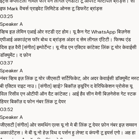
इट्स कंप्लीटली नॉर्मल फॉर वन लीगल एनडीटी टू ऑपरेट मल्टीपल ब्रांड्स। सो
इफ Mark वेंचर्स प्राइवेट लिमिटेड ओनस टू डिफरेंट ब्रांड्स
03:25
Speaker A
व्हिच इज़ लेमिन एआई ओर स्टडी एट होम। यू कैन गेट WhatsApp बिज़नेस
एपीआई अकाउंट्स फॉर बोथ द ब्रांड्स अंडर द सेम लीगल एंटिटी। फिफ्थ एंड
दिस इज़ वैरी [संगीत] इम्पोर्टेन्ट। यू नीड एन एक्टिव कांटेक्ट लिंक टू योर केवाईसी
डॉक्युमेंट। द फ़ोन
03:37
Speaker A
नंबर व्हिच इज़ लिंक टू योर जीएसटी सर्टिफिकेट, ओर अदर केवाईसी डॉक्युमेंट मस्ट
बी एक्टिव राइट नाउ। [संगीत] व्हाई? बिकॉज़ ड्यूरिंग द वेरिफिकेशन प्रोसेस यू
विल रिसीव एन ओटीपी ऑन दैट कांटेक्ट। आई हैव सीन मेनी बिज़नेसेस गेट स्टक
हियर बिकॉज़ द फोन नंबर लिंक टू देयर
03:52
Speaker A
जीएसटी [संगीत] ओर समथिंग एल्स यू नो मे बी लिंक टू देयर फ़ोन नंबर इज़ समवन
अकाउंटेंट्स। मे बी यू नो हेज़ विथ द पर्सन हु लेफ्ट द कंपनी टू इयर्स एगो। अह हा