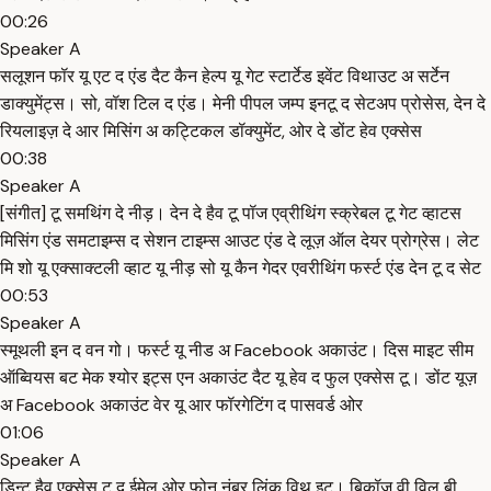
00:26
Speaker A
सलूशन फॉर यू एट द एंड दैट कैन हेल्प यू गेट स्टार्टेड इवेंट विथाउट अ सर्टेन
डाक्युमेंट्स। सो, वॉश टिल द एंड। मेनी पीपल जम्प इनटू द सेटअप प्रोसेस, देन दे
रियलाइज़ दे आर मिसिंग अ कट्टिकल डॉक्युमेंट, ओर दे डोंट हेव एक्सेस
00:38
Speaker A
[संगीत] टू समथिंग दे नीड़। देन दे हैव टू पॉज एव्रीथिंग स्क्रेबल टू गेट व्हाटस
मिसिंग एंड समटाइम्स द सेशन टाइम्स आउट एंड दे लूज़ ऑल देयर प्रोग्रेस। लेट
मि शो यू एक्साक्टली व्हाट यू नीड़ सो यू कैन गेदर एवरीथिंग फर्स्ट एंड देन टू द सेट
00:53
Speaker A
स्मूथली इन द वन गो। फर्स्ट यू नीड अ Facebook अकाउंट। दिस माइट सीम
ऑब्वियस बट मेक श्योर इट्स एन अकाउंट दैट यू हेव द फुल एक्सेस टू। डोंट यूज़
अ Facebook अकाउंट वेर यू आर फॉरगेटिंग द पासवर्ड ओर
01:06
Speaker A
डिन्ट हैव एक्सेस टू द ईमेल ओर फोन नंबर लिंक विथ इट। बिकॉज़ वी विल बी