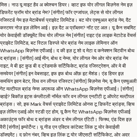
मिस। नाउ यू माइट हैव अ क्वेश्चन हियर। व्हाट इफ योर लीगल बिज़नेस नेम इज़
डिफरेंट फ्रॉम योर ब्रांड नेम? [संगीत] फॉर एग्जांपल, लेट्स से योर लीगल
रजिस्टर्ड नेम इज़ मेटाबेंचर्स प्राइवेट लिमिटेड। बट योर एक्चुअल ब्रांड नेम, दैट
कस्टमर नोज़ इज़ लेमिन आई। इज़ दैट अ प्रॉब्लम? नॉट एट अल। यू कैन सबमिट
योर केवाईसी डॉक्यूमेंट विथ योर लीगल नेम [संगीत] राइट एंड लाइक मेटाटेड वेंचर्स
प्राइवेट लिमिटेड, बट स्टिल डिस्प्ले योर ब्रांड नेम लाइक लेमिनार ऑन
WhatsApp बिज़नेस एपीआई। द की इज़ टू शो द मेटा द कनेक्शन बिटवीन बोथ
द ब्रांड्स। [संगीत] आई मीन, बोथ द नेम्स, योर लीगल नेम ओर योर ब्रांड नेम
राइट, मे बी इट कुड बी द ट्रेडमार्क सर्टिफिकेट, ब्रांड रजिस्ट्रेशन, ऑर मे बी
समवेयर [संगीत] इन वेबसाइट, इफ इफ बोथ ऑफ़ इट मेंशंड। एंड हियर इज़
समथिंग इवन बेटर, विथ वन लीगल रजिस्टर [संगीत] बिज़नेस नेम, यू कैन एक्चुअली
गेट मल्टीपल ब्रांड नेम्स अप्रूव्ड ऑन WhatsApp बिज़नेस एपीआई। [संगीत]
व्हाई? बिकॉज़ इट्स कंप्लीटली नॉर्मल फॉर वन लीगल एनटीटी टू ऑपरेट मल्टीपल
ब्रांड्स। सो, इफ Mark वेंचर्स प्राइवेट लिमिटेड ओनस टू डिफरेंट ब्रांड्स, व्हिच
इज़ लेमिन एआई ओर स्टडी एट होम, यू कैन गेट WhatsApp बिज़नेस एपीआई
अकाउंट्स फॉर बोथ द ब्रांड्स अंडर द सेम लीगल एंटिटी। फिफ्थ, एंड दिस इज़
वैरी [संगीत] इम्पोर्टेन्ट। यू नीड एन एक्टिव कांटेक्ट लिंक टू योर केवाईसी
डॉक्युमेंट। द फ़ोन नंबर, व्हिच इज़ लिंक टू योर जीएसटी सर्टिफिकेट, ओर अदर