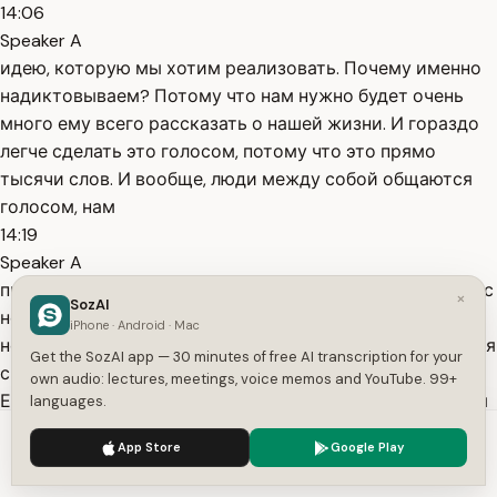
14:06
Speaker A
идею, которую мы хотим реализовать. Почему именно
надиктовываем? Потому что нам нужно будет очень
много ему всего рассказать о нашей жизни. И гораздо
легче сделать это голосом, потому что это прямо
тысячи слов. И вообще, люди между собой общаются
голосом, нам
14:19
Speaker A
привычнее и легче общаться голосом. Я призываю вас с
×
SozAI
нейросетями тоже общаться голосом. Я вот в
iPhone · Android · Mac
нейросети очень редко что-то пишу и печатаю. Всегда я
Get the SozAI app — 30 minutes of free AI transcription for your
с ними просто разговариваю, как с обычными людьми.
own audio: lectures, meetings, voice memos and YouTube. 99+
Если у вас установлено мобильное приложение, то там
languages.
есть просто
We use cookies to enhance your experience.
Privacy Policy
App Store
Google Play
14:36
Accept
Settings
Speaker A