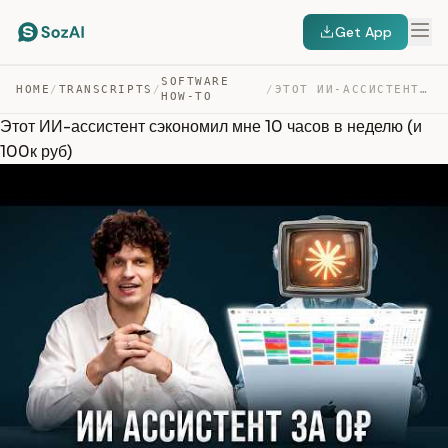
Get App
SOFTWARE
HOME
/
TRANSCRIPTS
/
/
ЭТОТ ИИ-АССИСТЕНТ СЭКОНОМИЛ МНЕ 10 ЧАСОВ В НЕДЕЛЮ (И 10… — TRANSCRIPT
HOW-TO
Этот ИИ-ассистент сэкономил мне 10 часов в неделю (и
100к руб)