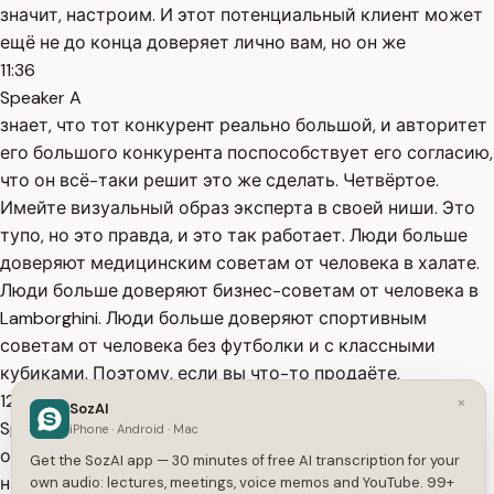
значит, настроим. И этот потенциальный клиент может
ещё не до конца доверяет лично вам, но он же
11:36
Speaker A
знает, что тот конкурент реально большой, и авторитет
его большого конкурента поспособствует его согласию,
что он всё-таки решит это же сделать. Четвёртое.
Имейте визуальный образ эксперта в своей ниши. Это
тупо, но это правда, и это так работает. Люди больше
доверяют медицинским советам от человека в халате.
Люди больше доверяют бизнес-советам от человека в
Lamborghini. Люди больше доверяют спортивным
советам от человека без футболки и с классными
кубиками. Поэтому, если вы что-то продаёте,
12:08
×
SozAI
Speaker A
iPhone · Android · Mac
особенно онлайн или через контент, подумайте,
Get the SozAI app — 30 minutes of free AI transcription for your
насколько ваш образ в этом контенте соответствует
own audio: lectures, meetings, voice memos and YouTube. 99+