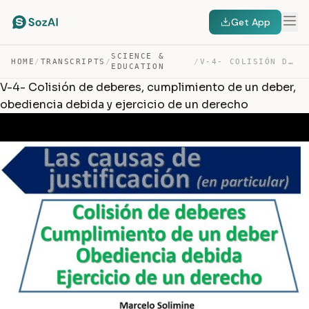
Get App
SCIENCE &
HOME
/
TRANSCRIPTS
/
/
V-4- COLISIÓN DE DEBERES, CUMPLIMIENTO DE UN DEBER, OBE… — TRANSCRIPT
EDUCATION
V-4- Colisión de deberes, cumplimiento de un deber,
obediencia debida y ejercicio de un derecho