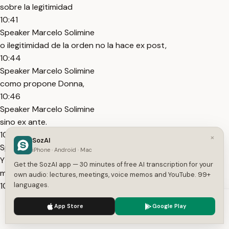
sobre la legitimidad
10:41
Speaker Marcelo Solimine
o ilegitimidad de la orden no la hace ex post,
10:44
Speaker Marcelo Solimine
como propone Donna,
10:46
Speaker Marcelo Solimine
sino ex ante.
10:48
×
SozAI
Speaker Marcelo Solimine
iPhone · Android · Mac
Y si esa orden, analizada ex ante, no es, según Mir Puig,
Get the SozAI app — 30 minutes of free AI transcription for your
manifiestamente antijurídica,
own audio: lectures, meetings, voice memos and YouTube. 99+
10:55
languages.
Speaker Marcelo Solimine
We use cookies to enhance your experience.
Privacy Policy
App Store
Google Play
aún cuando sea finalmente ilegítima, la conducta está
Accept
Settings
justificada.