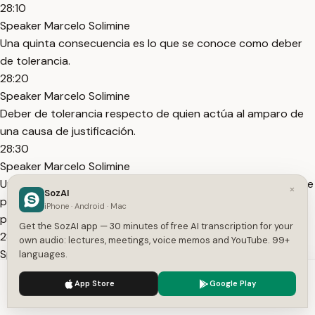
28:10
Speaker Marcelo Solimine
Una quinta consecuencia es lo que se conoce como deber
de tolerancia.
28:20
Speaker Marcelo Solimine
Deber de tolerancia respecto de quien actúa al amparo de
una causa de justificación.
28:30
Speaker Marcelo Solimine
Una consecuencia de esto es que quien no que alguien no se
×
SozAI
puede oponer una propia causa de justificación contra la
iPhone · Android · Mac
persona que obra justificadamente.
Get the SozAI app — 30 minutes of free AI transcription for your
28:50
own audio: lectures, meetings, voice memos and YouTube. 99+
Speaker Marcelo Solimine
languages.
O sea, si alguien actúa en legítima defensa, la persona que
We use cookies to enhance your experience.
Privacy Policy
App Store
Google Play
fue el agresor no puede a su vez actuar en legítima defensa.
Accept
Settings
29:10