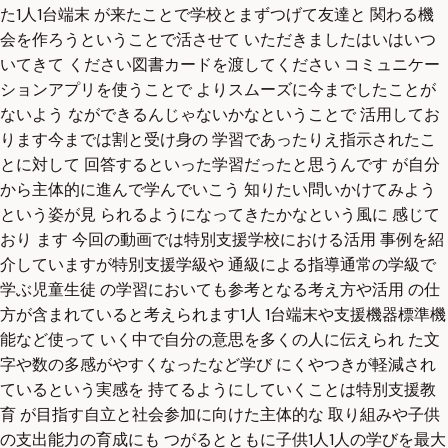
た1人1台端末 が来たことで学校とまずつげて友達と 関わる機
会を作ろうということで活させて いただきましたはいはいつ
いてきて ください図書カードを渡してください コミュニケー
ションアプリを使うことで よりスムーズに今までしたことが
ないよう なができるんじゃないかなということで 活用してお
ります今までは割と受け身の 学習であったりえ指示されたこ
とに対して 回答するといった学習だったと思うんです が自分
から主体的に進んで学んでいこう 知りたい問いかけてみよう
という姿が見 られるようになってきたかなという風に 感じて
おり ます 今回の動画では特別支援学校における活用 事例を紹
介していますが特別支援学級や 通級による指導通常の学級で
学ぶ児童生徒 の学習においても参考となる考え方や活用 の仕
方が含まれていると考えられます1人 1台端末や支援機器標準機
能など使って いく中で自分の意思を多くの人に伝えられ た文
字や数の多感がやすくなったなど学び にくやつきが軽減され
ているという実感を 持てるようにしていくことは特別支援教
育 が目指す自立と社会参加に向けた主体的な 取り組みや子供
の支出能力の育成にも つがるとともに子供1人1人の学びを最大