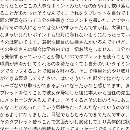
たりだとかここの大事なポイントみたいなのがやはり抜け落ち
ることが多かったそうなんです。それをタブレットを自分で手
順の写真を取って自分の手書きでコメントを書いたことでやっ
ぱりその本人にとっては使いやすかったんですかね。大事にし
なきゃいけないポイントも絶対に忘れないようになったってい
うのは聞いてます。選択性観目の生徒さんがいるんですけど、
その生徒さんの場合は学校内では一切お話をしません。自分か
ら発信するっていうことが難しいのでタブレットを使うことで
職員が声をかけてくれるのを待たなくても自分のいいタイミン
グでタップすることで職員を呼べる。そこで職員とのやり取り
ができる裏返してください。はいそういった部分ではかなりス
ムーズなやり取りができるようになったかなと感じてます。タ
ブレットを使うことで彼女が帰宅した後に本人から担任の先生
にメッセージが入るんですよ。そうするとその日のうちにあこ
んなことがあったこういう気持ちだったんだなっていうのが分
かるようになりました。日記でももちろんできてたんですが、
そのタブレット使うことで文面が少し変化してより具体的に状
況だったりその時の気持ちを打ってメッセージで送ってくれる