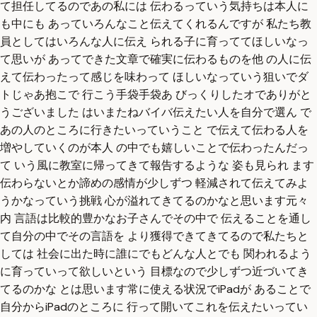
て担任してるのであの私には 伝わるっていう気持ちは本人に
も中にも あっていろんなこと伝えてくれるんですが 私たち教
員としてはいろんな人に伝え られる子に育っててほしいなっ
て思いが あってできた文章で確実に伝わるものを他 の人に伝
えて伝わったって感じを味わって ほしいなっていう狙いでダ
トじゃあ抱こで 行こう手袋手袋あ びっくりしたオでありがと
うございました はいまたねバイバ伝えたい人を自分で選ん で
あの人のところに行きたいっていうこと で伝えて伝わる人を
増やしていくのが本人 の中でも嬉しいことで伝わったんだっ
て いう風に教室に帰ってきて報告するような 姿も見られ ます
伝わらないとか諦めの感情が少しずつ 軽減されて伝えてみよ
うかなっていう挑戦 心が溢れてきてるのかなと思います元々
内 言語は比較的豊かなお子さんでその中で 伝えることを通し
て自分の中でその言語を より獲得できてきてるので私たちと
しては 社会に出た時に誰にでもどんな人とでも 関われるよう
に育っていって欲しいという 目標なので少しずつ近づいてき
てるのかな とは思います常に使える状況でiPadが あることで
自分からiPadのところに 行って開いてこれを伝えたいってい