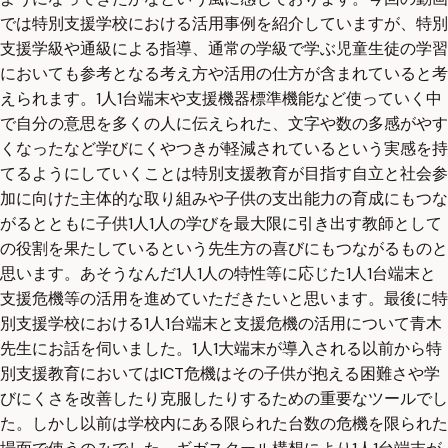
では特別支援学校における活用事例を紹介していますが、特別
支援学級や通級による指導、通常の学級で学ぶ児童生徒の学習
においても参考となる考え方や活用の仕方が含まれていると考
えられます。1人1台端末や支援機器標準機能など使っていく中
で自分の意思を多くの人に伝えられた、文字や数の多感がやす
くなったなど学びにくやつきが軽減されているという実感を持
てるようにしていくことは特別支援教育が目指す自立と社会参
加に向けた主体的な取り組みや子供の支出能力の育成にもつな
がるとともに子供1人1人の学びを最大限に引き出す教師として
の役割を果たしているという先生方の喜びにもつながるものと
思います。あそうなんだ1人1人の特性等に応じた1人1台端末と
支援危機等の活用を進めていただきたいと思います。最後に特
別支援学校における1人1台端末と支援危機の活用について青木
先生にお話を伺いました。1人1大端末が導入される以前から特
別支援教育においてはICT危機はその子供が抱える困難さや学
びにくさを改善したり克服したりするための重要なツールでし
た。しかし以前は学校内にある限られた台数の危機を限られた