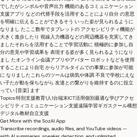
でしたがシンボルや音声出力 機能のあるコミュニケーション
支援アプリ などの代替手段を活用することにより自分 の意思
を明確に伝えることができるそう いった姿が見られるように
なりまし たここ数年でタブレットの アクセシビリティ機能が
大きく進歩したり 視線入力機器などの周辺機器を充実してき
ましたそれらを活用することで学習活動に 積極的に参加し自
分の意見や学習成果を 表現する姿が多く見られるようになり
まし たオンライン会議アプリやアバター ロボットなどを使用
することにより自宅 からリアルタイムでの事業に参加が可能
に なりましたこれらのツールは病気や体調 不良で学校にえな
い子たが動を保ちながら 友達との繋がりを維持するのに役立
ってい [音楽] ます
Topics:
特別支援教育
1人1台端末
ICT活用
個別最適な学び
アクセ
シビリティ
コミュニケーション支援
遠隔学習
ギガスクール構想
デジタル教材
自立支援
Get More with the SozAI App
Transcribe recordings, audio files, and YouTube videos —
with AI summaries, speaker detection, and unlimited