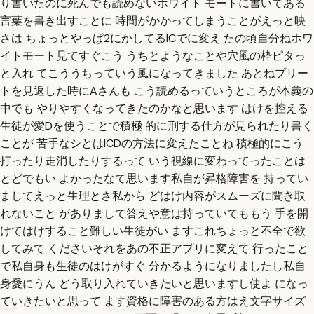
り書いたのに死んでも読めないホワイト モートに書いてある
言葉を書き出すことに 時間がかかってしまうことがえっと映
さは ちょっとやっぱ2にかしてるICでに変え たの頃自分ねホワ
イトモート見てすぐこう うちとようなことや穴風の枠ピタっ
と入れ てこううちっていう風になってきました あとねプリー
トを見返した時にAさんも こう読めるっていうところが本義の
中でも やりやすくなってきたのかなと思います はけを控える
生徒が愛Dを使うことで積極 的に刑する仕方が見られたり書く
ことが 苦手なシとはICDの方法に変えたことね 積極的にこう
打ったり走消したりするって いう視線に変わってったことは
とどでもい よかったなて思います私自が昇格障害を 持ってい
ましてえっと生理とさ私から どはけ内容がスムーズに聞き取
れないこと がありまして答えや意は持っていてももう 手を開
けてはけすること難しい生徒がい ますこれちょっと不全で欲
してみて くださいそれをあの不正アプリに変えて 行ったこと
で私自身も生徒のはけがすぐ 分かるようになりましたし私自
身愛にうん どう取り入れていきたいと思いますし使よ になっ
ていきたいと思って ます資格に障害のある方はえ文字サイズ