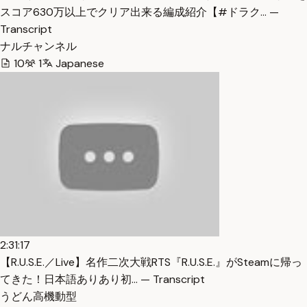
スコア630万以上でクリア出来る編成紹介【#ドラク… —
Transcript
ナルチャンネル
10
1
Japanese
2:31:17
【R.U.S.E.／Live】名作二次大戦RTS『R.U.S.E.』がSteamに帰っ
てきた！日本語ありあり初… — Transcript
うどん高機動型