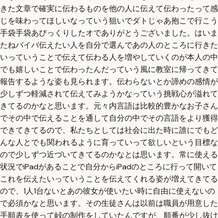
きた文章で確実に伝わるものを他の人に伝えて伝わったって感
じを味わってほしいなっていう狙いでダトじゃあ抱こで行こう
手袋手袋あびっくりしたオでありがとうございました。はいま
たねバイバ伝えたい人を自分で選んであの人のところに行きた
いっていうことで伝えて伝わる人を増やしていくのが本人の中
でも嬉しいことで伝わったんだっていう風に教室に帰ってきて
報告するような姿も見られます。伝わらないとか諦めの感情が
少しずつ軽減されて伝えてみようかなっていう挑戦心が溢れて
きてるのかなと思います。元々内言語は比較的豊かなお子さん
でその中で伝えることを通して自分の中でその言語をより獲得
できてきてるので、私たちとしては社会に出た時に誰にでもど
んな人とでも関われるように育っていって欲しいという目標な
ので少しずつ近づいてきてるのかなとは思います。常に使える
状況でiPadがあることで自分からiPadのところに行って開いて
これを伝えたいっていうことを伝えてくれる姿が増えてきてる
ので、1人1台ないとあの彼女が使いたい時に自由に使えないの
で必須かなと思います。その生徒さんは以前は職員が用意した
手順表を使って峠の制作をしていたんですが、順番が少し抜け