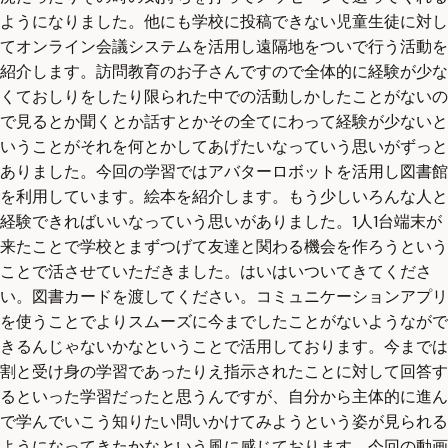
ようになりました。他にも学校に投稿できない児童生徒に対し
てオンライン会議システムを活用し遠隔地をついで行う活動を
紹介します。訪問教育のお子さんですので全体的に経験が少な
くておしりをしたり限られた中での活動しかしたことがないの
で見るとか聞くとか話すとかその全てにわって経験が少ないと
いうことがそれを何とかしてあげたいなっていう思いがずっと
ありました。今回の学習ではアバターロボットを活用し図書館
を利用しています。絵本を紹介します。もう少しいろんな人と
経験できればいいなっていう思いがありました。1人1台端末が
来たことで学校とまずつげて友達と関わる機会を作ろうという
ことで活させていただきました。はいはいついてきてくださ
い。図書カードを渡してください。コミュニケーションアプリ
を使うことでよりスムーズに今までしたことがないようながで
きるんじゃないかなということで活用しております。今までは
割と受け身の学習であったりえ指示されたことに対して回答す
るといった学習だったと思うんですが、自分から主体的に進ん
で学んでいこう知りたい問いかけてみようという姿が見られる
ようになってきたかなという風に感じております。今回の動画