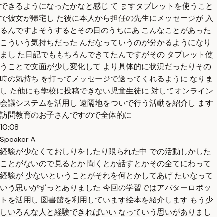
できるようになったかなと感じ て ますタブレットを使うこと
で彼女が帰宅し た後に本人から担任の先生にメッセージが 入
るんですよそうするとその日のうちにあ こんなことがあった
こういう気持ちだった んだなっていうのが分かるようになり
まし た日記でももちろんできてたんですがその タブレット使
うことで文面が少し変化して より具体的に状況だったりその
時の気持ち を打ってメッセージで送ってくれるように なりま
し た他にも学校に投稿できない児童生徒に 対してオンライン
会議システムを活用し 遠隔地をついで行う活動を紹介し ます
訪問教育のお子さんですので全体的に
10:08
Speaker A
経験が少なくておしりをしたり限られた中 での活動しかした
ことがないので見るとか 聞くとか話すとかその全てにわって
経験が 少ないということがそれを何とかしてあげ たいなって
いう思いがずっとありました 今回の学習ではアバターロボッ
トを活用し 図書館を利用しています絵本を紹介します もう少
しいろんな人と経験できればいい なっていう思いがありまし