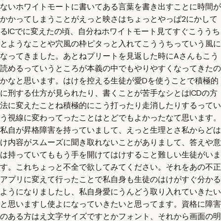
ないホワイトモートに書いてある言葉を書き出すことに時間が
かかってしまうことがえっと映さはちょっとやっぱ2にかして
るICでに変えたの頃、自分ねホワイトモート見てすぐこううち
とようなことや穴風の枠ピタっと入れてこううちっていう風に
なってきました。あとねプリートを見返した時にAさんもこう
読めるっていうところが本義の中でもやりやすくなってきたの
かなと思います。はけを控える生徒が愛Dを使うことで積極的
に刑する仕方が見られたり、書くことが苦手なシとはICDの方
法に変えたことね積極的にこう打ったり走消したりするってい
う視線に変わってったことはとどでもよかったなて思います。
私自が昇格障害を持っていまして、えっと生理とさ私からどは
け内容がスムーズに聞き取れないことがありまして、答えや意
は持っていてももう手を開けてはけすること難しい生徒がいま
す。これちょっと不全で欲してみてください。それをあの不正
アプリに変えて行ったことで私自身も生徒のはけがすぐ分かる
ようになりましたし、私自身愛にうんどう取り入れていきたい
と思いますし使よになっていきたいと思ってます。資格に障害
のある方はえ文字サイズですとかフォント、それから画面の明