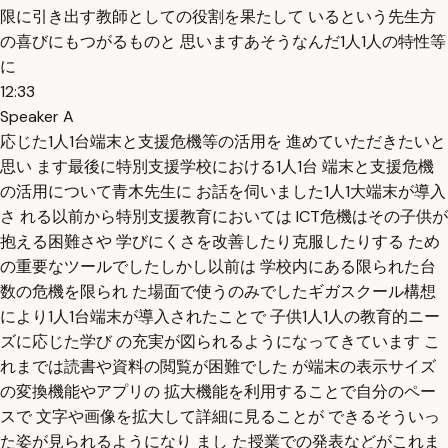
限に引き出す教師としての役割を果たして いるという先生方
の喜びにもつがるものと 思いますあそうなんだ1人1人の特性等
に
12:33
Speaker A
応じた1人1台端末と支援危機等の活用を 進めていただきたいと
思い ます最後に特別支援学校における1人1台 端末と支援危機
の活用について青木先生に お話を伺いました1人1大端末が導入
さ れる以前から特別支援教育においては ICT危機はその子供が
抱える困難さや 学びにくさを改善したり克服したりする ため
の重要なツールでしたしかし以前は 学校内にある限られた台
数の危機を限られ た場面で使うのみでしたギガスクール構想
により1人1台端末が導入されたことで 子供1人1人の教育的ニー
ズに応じた学び の充実が図られるようになってきています こ
れまでは読書や資料の閲覧が困難でした が端末の表示サイズ
の変換機能やアプリの 拡大機能を利用することで自分のペー
スで 文字や画像を拡大して詳細に見ることが できるそういっ
た姿が見られるようになり まし た授業での発表などがこれま