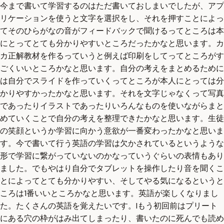
今まで書いて学習するのはただ書いておしまいでしたが、アプ
リケーションを使うと文字を選択をし、それを押すことによっ
てそのひらがなの音がフィードバックで聞けるってところは本
にとってとても分かりやすいところだったかなと思います。カ
カ正解教材を作るっていうと例えば印刷をしてってところがす
ごくいいところかなと思います。自分の考えをまとめるために
は自分でスライドを作っていくってところが本人にとっては分
かりやすかったかなと思います。それを文字じゃなくって写真
であったりイラストであったりいろんなものを使いながらまと
めていくことで自分の考えを整理できたかなと思います。生徒
の笑顔というか学習に向かう意欲が一番変わったかなと思いま
す。今で書いて行う英語の学習は欠かされているというような
形で学習に繋がっていないのかなっていうぐらいの表情もあり
ました。でもやはり自分でタブレットを操作したり音を聞くこ
とによってとても分かりやすい、そしてやる気になるというと
ころは1番いいところかなと思います。英語が楽しくなりまし
た。たくさんの英語を覚えたいです。Iもう初回前はプリート
にある穴の枠がはみ出てしまったり、書いたのに死んでも読め