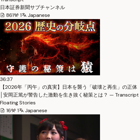
日本証券新聞サブチャンネル
861
1
Japanese
36:37
【2026年「丙午」の真実】日本を襲う「破壊と再生」の正体
│安岡正篤が警告した激動を生き抜く秘策とは？ — Transcript
Floating Stories
16
1
Japanese