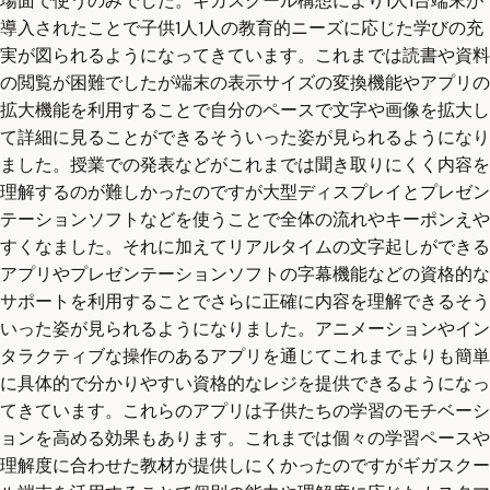
場面で使うのみでした。ギガスクール構想により1人1台端末が
導入されたことで子供1人1人の教育的ニーズに応じた学びの充
実が図られるようになってきています。これまでは読書や資料
の閲覧が困難でしたが端末の表示サイズの変換機能やアプリの
拡大機能を利用することで自分のペースで文字や画像を拡大し
て詳細に見ることができるそういった姿が見られるようになり
ました。授業での発表などがこれまでは聞き取りにくく内容を
理解するのが難しかったのですが大型ディスプレイとプレゼン
テーションソフトなどを使うことで全体の流れやキーポンえや
すくなました。それに加えてリアルタイムの文字起しができる
アプリやプレゼンテーションソフトの字幕機能などの資格的な
サポートを利用することでさらに正確に内容を理解できるそう
いった姿が見られるようになりました。アニメーションやイン
タラクティブな操作のあるアプリを通じてこれまでよりも簡単
に具体的で分かりやすい資格的なレジを提供できるようになっ
てきています。これらのアプリは子供たちの学習のモチベーシ
ョンを高める効果もあります。これまでは個々の学習ペースや
理解度に合わせた教材が提供しにくかったのですがギガスクー