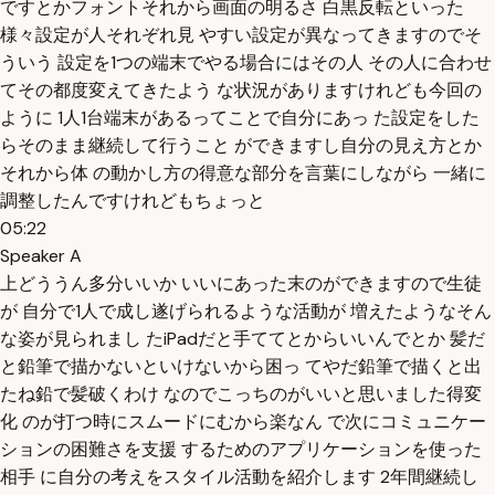
ですとかフォントそれから画面の明るさ 白黒反転といった
様々設定が人それぞれ見 やすい設定が異なってきますのでそ
ういう 設定を1つの端末でやる場合にはその人 その人に合わせ
てその都度変えてきたよう な状況がありますけれども今回の
ように 1人1台端末があるってことで自分にあっ た設定をした
らそのまま継続して行うこと ができますし自分の見え方とか
それから体 の動かし方の得意な部分を言葉にしながら 一緒に
調整したんですけれどもちょっと
05:22
Speaker A
上どううん多分いいか いいにあった末のができますので生徒
が 自分で1人で成し遂げられるような活動が 増えたようなそん
な姿が見られまし たiPadだと手ててとからいいんでとか 髪だ
と鉛筆で描かないといけないから困っ てやだ鉛筆で描くと出
たね鉛で髪破くわけ なのでこっちのがいいと思いました得変
化 のが打つ時にスムードにむから楽なん で次にコミュニケー
ションの困難さを支援 するためのアプリケーションを使った
相手 に自分の考えをスタイル活動を紹介します 2年間継続し