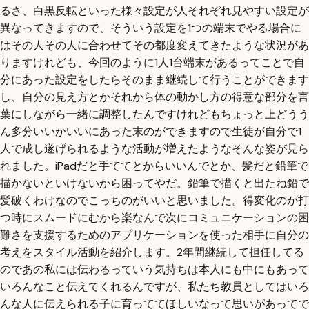
るさ、白黒反転といった様々設定が人それぞれ見やすい設定が
異なってきますので、そういう設定を1つの端末でやる場合に
はその人その人に合わせてその都度変えてきたような状況があ
りますけれども、今回のように1人1台端末があるってことで自
分にあった設定をしたらそのまま継続して行うことができます
し、自分の見え方とかそれから体の動かし方の得意な部分を言
葉にしながら一緒に調整したんですけれどもちょっと上どうう
ん多分いいかいいにあった末のができますので生徒が自分で1
人で成し遂げられるような活動が増えたようなそんな姿が見ら
れました。iPadだと手ててとからいいんでとか、髪だと鉛筆で
描かないといけないから困ってやだ。鉛筆で描くと出たね鉛で
髪破くわけなのでこっちのがいいと思いました。得変化のが打
つ時にスムードにむから楽なんで次にコミュニケーションの困
難さを支援するためのアプリケーションを使った相手に自分の
考えをスタイル活動を紹介します。2年間継続して担任してる
のであの私には伝わるっていう気持ちは本人にも中にもあって
いろんなこと伝えてくれるんですが、私たち教員としてはいろ
んな人に伝えられる子に育っててほしいなって思いがあってで