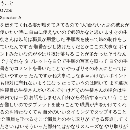
うこと
07:58
Speaker A
を伝えてくれる姿が増えてきてるので 1人1台ないとあの彼女が
使いたい時に 自由に使えないので必須かなと思い ますその生
徒さんは以前は職員が用意した 手順表を使って峠の制作をし
ていたんです が順番が少し抜けたりだとかここの大事な ポイ
ントみたいなのがやはり抜け落ちる ことが多かったそうなん
ですそれを タブレットを自分で手順の写真を取って 自分の手
書きでコメントを書いたことで やっぱりその本人にとっては
使いやすかっ たんですかね大事にしなきゃいけない ポイント
も絶対に忘れないようになっ たっていうのは聞いて ます選択
性観目の生徒さんがいるんです けどその生徒さんの場合は学
校内では一切 お話をしません自分から発信するっていう こと
が難しいのでタブレットを使うことで 職員が声をかけてくれ
るのを待たなくても 自分のいいタイミングでタップすること
で 職員を呼べるそこで職員とのやり取りが できる裏返して く
ださい はいそういった部分ではかなりスムーズな やり取りが