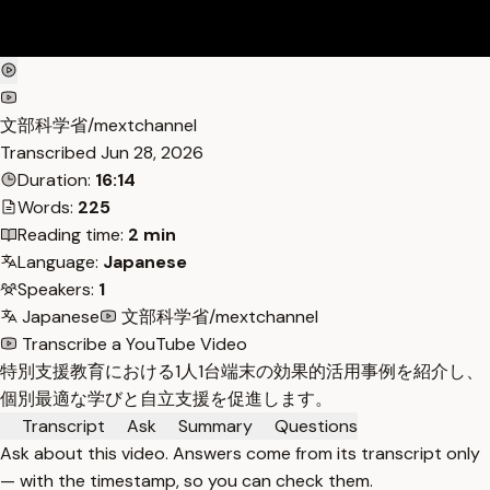
文部科学省/mextchannel
Transcribed
Jun 28, 2026
Duration:
16:14
Words:
225
Reading time:
2 min
Language:
Japanese
Speakers:
1
Japanese
文部科学省/mextchannel
Transcribe a YouTube Video
特別支援教育における1人1台端末の効果的活用事例を紹介し、
個別最適な学びと自立支援を促進します。
Transcript
Ask
Summary
Questions
Ask about this video. Answers come from its transcript only
— with the timestamp, so you can check them.