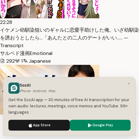
22:28
イケメン幼馴染狙いのギャルに恋愛手助けした俺。いざ幼馴染
を誘おうとしたら…「あんたとの二人のデートがいい…… —
Transcript
サルベド漫画Emotional
292
1
Japanese
×
SozAI
iPhone · Android · Mac
Get the SozAI app — 30 minutes of free AI transcription for your
own audio: lectures, meetings, voice memos and YouTube. 99+
languages.
We use cookies to enhance your experience.
Privacy Policy
1:30:52
App Store
Google Play
Accept
Settings
「生ける神に仕える」真明様聖言 2026年 祖霊大祭 —