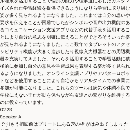
ル端末を活用することで個別の能力や理解度に応じたカスタマ
イズされた学習経験を提供できるようになりら学習に取り組む
姿が多く見られるようになりました。これまでは自分の思いや
要求を伝えることが困難でしたがシンボルや音声出力機能のあ
るコミュニケーション支援アプリなどの代替手段を活用するこ
とにより自分の意思を明確に伝えることができるそういった姿
が見られるようになりました。ここ数年でタブレットのアクセ
シビリティ機能が大きく進歩したり視線入力機器などの周辺機
器を充実してきました。それらを活用することで学習活動に積
極的に参加し自分の意見や学習成果を表現する姿が多く見られ
るようになりました。オンライン会議アプリやアバターロボッ
トなどを使用することにより自宅からリアルタイムでの事業に
参加が可能になりました。これらのツールは病気や体調不良で
学校にえない子たが動を保ちながら友達との繋がりを維持する
のに役立っています。
02:28
Speaker A
ですIもう初回前はプリートにある穴の枠 がはみ出てしまっ た