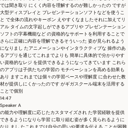
では聞き取り にくく内容を理解するのが難しかったの ですが
大型ディスプレイと プレゼンテーションソフトなどを使うこ
と で全体の流れやキーポン えやすくなましたそれに加えてリ
アル タイムの文字起しができるアプリや プレゼンテーション
ソフトの字幕機能など の資格的なサポートを利用することで
さらに正確に内容を理解できるそういった 姿が見られるよう
になりまし たアニメーションやインタラクティブな 操作のあ
るアプリを通じてこれまでよりも 簡単に具体的で分かりやす
い資格的なレジ を提供できるようになってきています これら
のアプリは子供たちの学習の モチベーションを高める効果も
あり ますこれまでは個々の学習ペースや理解度 に合わせた教
材が提供しにくかったのです がギガスクール端末を活用する
ことで個別
14:47
Speaker A
の能力や理解度に応じたカスタマイズされ た学習経験を提供
できるようになりら学習 に取り組む姿が多く見られるように
なり まし たこれまでは自分の思いや要求を伝える ことが困難