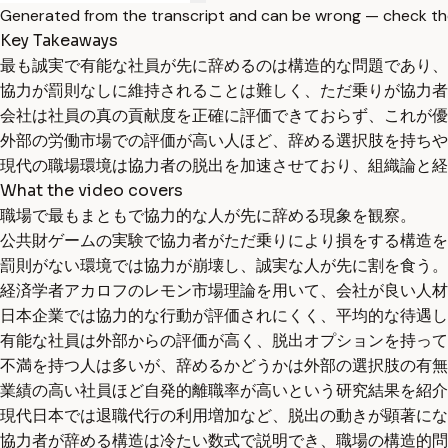
Generated from the transcript and can be wrong — check th
Key Takeaways
最も誠実で有能な社員が先に辞めるのは構造的な問題であり、
協力が罰則なしに維持されることは難しく、ただ乗りが協力者
会社は社員の真の貢献度を正確に評価できておらず、これが優
外部の労働市場での評価が高い人ほど、辞める選択肢を持ちや
現代の職場環境は協力者の脱出を加速させており、組織論と経
What the video covers
職場で最もまともで協力的な人が先に辞める現象を観察。
公共財ゲームの実験で協力者がただ乗りにより損をする構造を
罰則がない環境では協力が崩壊し、誠実な人が先に割を食う。
経済学者アカロフのレモン市場理論を用いて、会社が良い人材
日本企業では協力的な行動が評価されにくく、平均的な待遇し
有能な社員は外部からの評価が高く、脱出オプションを持って
不満を持つ人は多いが、辞めるかどうかは外部の選択肢の有無
業績の高い社員ほど自発的離職率が高いという研究結果を紹介
現代日本では退職代行の利用増加など、脱出の動きが顕著にな
協力者が辞める構造は冷たい数式で説明でき、職場の構造的問