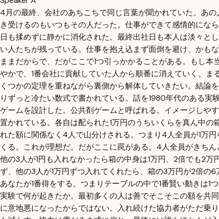
Speaker A
4月の最終、会社のあちこちで同じ言葉が聞かれていた。あの
き受けるのもいつもその人だった。仕事ができて感情的になら
日も揉めずに静かに消化された。最終出社日も本人は淡々とし
い人たちが残っている。仕事を抱え込まず面倒を避け、かもな
ままだからで、だがここで1つ引っかかることがある。もし本当
やかで、1番会社に貢献していた人から順番に消えていく。ま
くつかの定理を重ねながら裏側から解体していきたい。結論を
りずっと冷たい数式で書かれている。話を1980年代のある
ゲームを設計した。公共剤ゲームと呼ばれる。イメージしやす
置かれている。各自は配られた1万円のうちいくらを真ん中の
れた額に関係なく4人で山分けされる。つまり4人全員が1万円
くる。これが理想だ。だがここに罠がある。4人全員がきちんと
他の3人が1円も入れなかったら箱の中身は1万円、2倍でも2万
ず、他の3人が1万円ずつ入れてくれたら、箱の3万円が2倍の6
あなたが1番得をする。つまりテーブルの中で1番賢い動きは
実験で何が起きたか。最初多くの人は善でそこそこの額を共同
に意地悪になったからではない。入れ続けた協力者がただ乗り