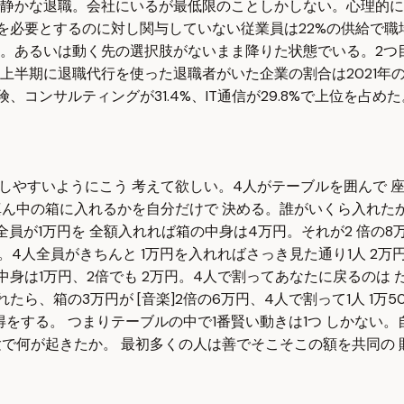
静かな退職。会社にいるが最低限のことしかしない。心理的に
給を必要とするのに対し関与していない従業員は22%の供給で
。あるいは動く先の選択肢がないまま降りた状態でいる。2つ
退職代行を使った退職者がいた企業の割合は2021年の16.3%から
険、コンサルティングが31.4%、IT通信が29.8%で上位を
ジしやすいようにこう 考えて欲しい。4人がテーブルを囲んで 
を真ん中の箱に入れるかを自分だけで 決める。誰がいくら入れた
員が1万円を 全額入れれば箱の中身は4万円。それが2 倍の8万
4人全員がきちんと 1万円を入れればさっき見た通り1人 2万円
身は1万円、2倍でも 2万円。4人で割ってあなたに戻るのは たっ
たら、箱の3万円が [音楽]2倍の6万円、4人で割って1人 1万
1番得をする。 つまりテーブルの中で1番賢い動きは1つ しかな
実験で何が起きたか。 最初多くの人は善でそこそこの額を共同の