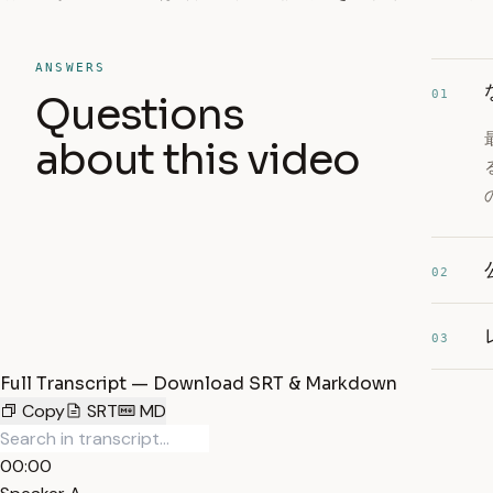
ANSWERS
01
Questions
about this video
02
03
Full Transcript — Download SRT & Markdown
Copy
SRT
MD
00:00