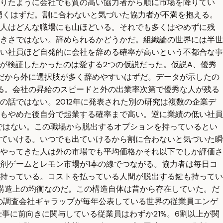
降りたように会社でも質の高い協力者から順に市場を降りてい
湧くはずだ。割に合わないと気づいた協力者が不満を抱える。
つ人はどんな職場にも山ほどいる。それでも多くはやめずに残
きさではない。辞められるかどうかだ。組織論の世界には半世
い社員ほど自発的に会社を辞める確率が高いという不都合な事
者が検証したかったのは愛する2つの仮説だった。仮説A、優秀
だから外に選択肢が多く辞めやすいはずだ。データが示したの
る。会社の昇給のスピードと外の出業率次第で優秀な人が残る
話ではない。2012年に発表された別の研究は複数の企業デ
もやめた後自分で起業する確率まで高い。逆に業績の低い社員
ではない。この職場から脱出するオプションを持っているとい
ていける。いつでも出ていけるから割に合わないと気づいた瞬
やってきた人は外の市場でも平均価格かそれ以下でしか評価さ
剤ゲームとレモン市場が1本の線でつながる。協力者は毎日コ
持っている。コストを払っている人間が脱出する鍵も持ってい
構造上の均衡なのだ。この構造自体は昔から存在していた。だ
カの調査会社ギャラップが毎年公表している世界の従業員エンゲ
事に前向きに関与している従業員はわずか21%。6割以上が関