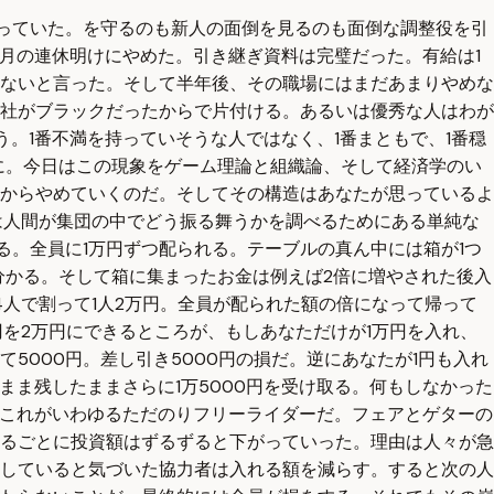
っていた。を守るのも新人の面倒を見るのも面倒な調整役を引
月の連休明けにやめた。引き継ぎ資料は完璧だった。有給は1
ないと言った。そして半年後、その職場にはまだあまりやめな
社がブラックだったからで片付ける。あるいは優秀な人はわが
。1番不満を持っていそうな人ではなく、1番まともで、1番穏
に。今日はこの現象をゲーム理論と組織論、そして経済学のい
からやめていくのだ。そしてその構造はあなたが思っているよ
は人間が集団の中でどう振る舞うかを調べるためにある単純な
。全員に1万円ずつ配られる。テーブルの真ん中には箱が1つ
分かる。そして箱に集まったお金は例えば2倍に増やされた後入
4人で割って1人2万円。全員が配られた額の倍になって帰って
円を2万円にできるところが、もしあなただけが1万円を入れ、
て5000円。差し引き5000円の損だ。逆にあなたが1円も入れ
のまま残したままさらに1万5000円を受け取る。何もしなかった
。これがいわゆるただのりフリーライダーだ。フェアとゲターの
るごとに投資額はずるずると下がっていった。理由は人々が急
していると気づいた協力者は入れる額を減らす。すると次の人