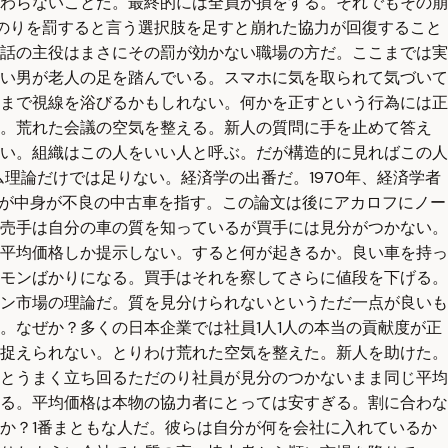
わらないことだ。最終的には全員が損をする。それでもその崩
だのりを罰すると言う選択肢を足すと崩れた協力が回復すること
話の主役はまさにその罰が効かない職場の方だ。ここまでは実
い男が老人の足を踏んでいる。スマホに気を取られて気づいて
まで視線を浴びるかもしれない。何かを正すという行為には正
る。荒れた会議の空気を整える。新人の質問に手を止めて答え
い。組織はこの人をいい人と呼ぶ。だが構造的に見ればこの人
理論だけでは足りない。経済学の出番だ。1970年、経済学者
だが中身が不良の中古車を指す。この論文は後にアカロフにノー
売手は自分の車の質を知っているが買手には見分がつかない。
平均価格しか提示しない。すると何が起きるか。良い車を持っ
モンばかりになる。買手はそれを察してさらに値段を下げる。
ン市場の理論だ。質を見分けられないというただ一点が良いも
。なぜか？多くの日本企業では社員1人1人の本当の貢献度が正
捉えられない。とりわけ荒れた空気を整えた。新人を助けた。
とうまく立ち回るただのり社員が見分のつかないまま同じ平均
る。平均価格は本物の協力者にとっては安すぎる。割に合わな
か？1番まともな人だ。彼らは自分が何を会社に入れているか