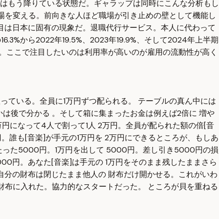
はもう降りている状態だ。ギャラップは同時にこんな分析もし
職場を変える。前向きな人ほど職場が引き止めの壁として機能し
目は日本に固有の現象だ。退職代行サービス。本人に代わって
2022年19.5%、2023年19.9%、そして2024年上半期
占めた。ここで注目したいのは利用率が高いのが雇用の流動性が高く
座っている。全員に1万円ずつ配られる。 テーブルの真ん中には
かは後で分かる 。そして箱に集まったお金は例えば2倍に 増や
円になって4人で割って1人 2万円。全員が配られた額の倍[音
。誰も[音楽]が手元の1万円を 2万円にできるところが、もしあ
た5000円。1万円を出して 5000円。差し引き5000円の損
5000円。あなた[音楽]は手元の 1万円をそのまま残したままさら
い。自分の財布は閉じたまま他人の 財布だけ開かせる。これがいわ
 財布に入れた。協力的なスタートだった。 ところが貝を重ねる