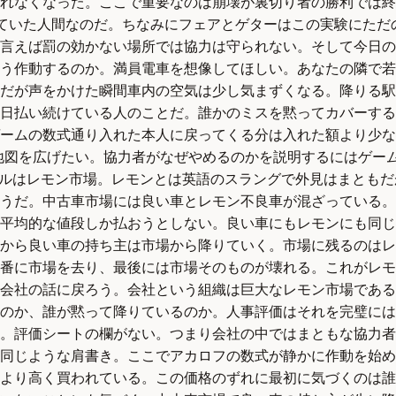
れなくなった。ここで重要なのは崩壊が裏切り者の勝利では終
していた人間なのだ。ちなみにフェアとゲターはこの実験にた
言えば罰の効かない場所では協力は守られない。そして今日の
う作動するのか。満員電車を想像してほしい。あなたの隣で若
だが声をかけた瞬間車内の空気は少し気まずくなる。降りる駅
毎日払い続けている人のことだ。誰かのミスを黙ってカバーす
ームの数式通り入れた本人に戻ってくる分は入れた額より少な
地図を広げたい。協力者がなぜやめるのかを説明するにはゲーム
トルはレモン市場。レモンとは英語のスラングで外見はまとも
うだ。中古車市場には良い車とレモン不良車が混ざっている。
平均的な値段しか払おうとしない。良い車にもレモンにも同じ
から良い車の持ち主は市場から降りていく。市場に残るのはレ
番に市場を去り、最後には市場そのものが壊れる。これがレモ
会社の話に戻ろう。会社という組織は巨大なレモン市場である
のか、誰が黙って降りているのか。人事評価はそれを完璧には
。評価シートの欄がない。つまり会社の中ではまともな協力者
同じような肩書き。ここでアカロフの数式が静かに作動を始め
より高く買われている。この価格のずれに最初に気づくのは誰