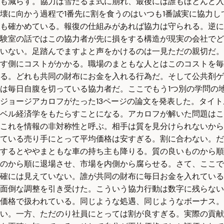
も減らす。協力は雪だるま式に崩れ、最後には誰もほとんど入
壊に向かう過程で1番先に割を食うのはいつも1番誠実に協力
も確かめている。報復の仕組みがあれば協力は守られる。逆に
験室の話ではこの協力者が先に損をする構造が現実の会社でど
いない。足踏んでますよと声をかけるのは一見ただの親切だ。
す側にコストがかかる。職場のまともな人とはこのコストを
る。どれも共同の財布にお金を入れる行為だ。そして公共剤ゲ
は毎日自腹を切っている協力者だ。ここでもう1つ別の学問の
ジョージアカロフがたった13ページの論文を発表した。タイ
ベル経済学をもたらすことになる。アカロフが解いた問題はこ
これを情報の非対称性と呼ぶ。相手は質を見分けられないから
ている売り手にとって平均価格は安すぎる。割に合わない。だ
するとややまともな車の持ち主も降りる。質の良いものから順
のから順に退場させ、市場を内側から腐らせる。さて、ここで
確には見えていない。誰が共同の財布に毎日お金を入れている
面倒な調整を引き受けた。こういう協力行動は数字に残らない
価格で扱われている。同じような処遇、同じようなボーナス。
い。一方、ただのり社員にとっては割が良すぎる。実際の貢献