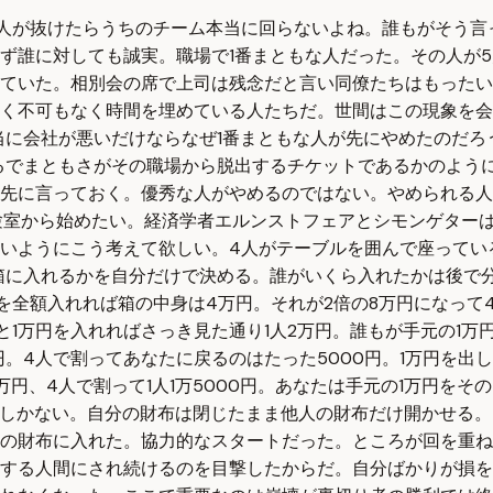
人が抜けたらうちのチーム本当に回らないよね。誰もがそう言
ず誰に対しても誠実。職場で1番まともな人だった。その人が5
ていた。相別会の席で上司は残念だと言い同僚たちはもったい
く不可もなく時間を埋めている人たちだ。世間はこの現象を会
に会社が悪いだけならなぜ1番まともな人が先にやめたのだろう
るでまともさがその職場から脱出するチケットであるかのよう
先に言っておく。優秀な人がやめるのではない。やめられる人
実験室から始めたい。経済学者エルンストフェアとシモンゲター
いようにこう考えて欲しい。4人がテーブルを囲んで座っている
箱に入れるかを自分だけで決める。誰がいくら入れたかは後で
を全額入れれば箱の中身は4万円。それが2倍の8万円になって
1万円を入れればさっき見た通り1人2万円。誰もが手元の1万
円。4人で割ってあなたに戻るのはたった5000円。1万円を出し
万円、4人で割って1人1万5000円。あなたは手元の1万円をそ
1つしかない。自分の財布は閉じたまま他人の財布だけ開かせる
の財布に入れた。協力的なスタートだった。ところが回を重ね
する人間にされ続けるのを目撃したからだ。自分ばかりが損を