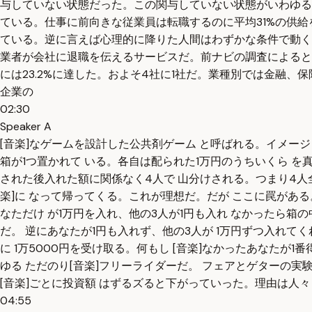
与していない状態だった。この関与していない状態がいわゆる
ている。仕事に前向きな従業員は転職するのに平均31%の供
ている。逆に言えば心理的に降りた人間はわずかな条件で動く
業者が会社に退職を伝えるサービスだ。前ナビの調査によると上半期に
には23.2%に達した。およそ4社に1社だ。業種別では金融、保
企業の
02:30
Speaker A
[音楽]なゲームを設計した公共剤ゲーム と呼ばれる。イメー
箱が1つ置かれて いる。各自は配られた1万円のうちいくら 
された後入れた額に関係なく4人で 山分けされる。つまり4人全
楽]に なって帰ってくる。これが理想だ。だが ここに罠がある。
なただけ が1万円を入れ、他の3人が1円も入れ なかったら箱の中
だ。 逆にあなたが1円も入れず、他の3人が 1万円ずつ入れてくれ
に 1万5000円を受け取る。何もし [音楽]なかったあなたが
ゆる ただのり[音楽]フリーライダーだ。 フェアとゲターの
[音楽]ごとに投資額 はずるズると下がっていった。理由は人々
04:55