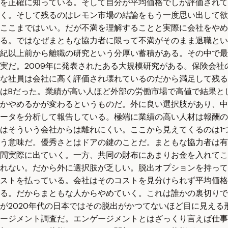
を正確に知っている。そして自分が平均価格でしか評価され
く。そして残るのはレモン市場の結論をもう一度思い出して欲
ここまではいい。だが不満を理解することと実際に会社をや
る。ではなぜまともな協力者に限って不満がそのまま退職とい
紀以上前から離職の研究という分厚い蓄積がある。その中で最
実だ。2009年に発表されたある大規模研究がある。保険会社
な社員は会社に高く評価され壊れているのだから満足して残る
はBだった。業績が高い人ほど外部の労働市場で高値で結果と
かやめるかが変わるというものだ。外に良い選択肢があり、中
ータを分析して報告している。極端に業績の高い人材は報酬の
はそういう会社からは離れにくい。ここから見えてくるのは1
う意味だ。優秀さとはドアの鍵のことだ。まともな協力者は有
間実際に出ていく。一方、共同の財布にあまりお金を入れてこ
れない。だから外に選択肢が乏しい。脱出オプションを持って
ストを払っている。会社はそのコストを見分けられず平均価格
る。だからまともな人からやめていく。これは誰かの裏切りで
が2020年代の日本ではその脱出がかつてないほど目に見え
ージメント調査だ。エンゲージメントとはざっくり言えば仕事