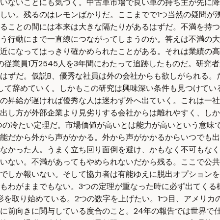
ていないことにも気づく。中古車市場で良い車の持ち主が先に
しい。残るのはレモンばかりだ。ここまでで1つ当然の疑問が
めることの間には本来は大きな隔たりがあるはずだ。不満を持
う行動にまで一直線につながってしまうのか。答えは不満の大
近になってはっきり確かめられたことがある。それは業績の高
の従業員1万2545人を3年間にわたって追跡したものだ。研究
はずだ。仮説B、優秀な社員は外の会社からも欲しがられる。
して辞めていく。しかもこの研究は興味深い条件も見つけてい
の昇給が遅ければ優秀な人は迷わず外へ出ていく。これは一社の
出し方が外部企業より見劣りする会社からは離れやすく、しか
つの冷たい定理だ。市場価値が高いとは能力が高いという意味
能だから外から声がかかる。外から声がかかるからいつでも出
なかった人。うまく立ち回り面倒を避け、かもなく不可もなく
いない。不満があってもやめられないだから残る。ここで公共
でしか報いない。そして協力者は有能ゆえに脱出オプションを
もわがままでもない。3つの定理が重なった時に必ず出てくる
る形を取り始めている。2つの数字を上げたい。1つ目、アメリ
に前向きに関与している度合のこと。24年の報告では世界で仕