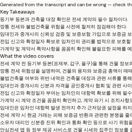
Generated from the transcript and can be wrong — check th
Key Takeaways
등기부 등본과 건축물 대장 확인은 전세 계약의 필수 절차이다.
깡통 전세와 불법건축물 위험을 사전에 철저히 점검해야 한다.
임대인과 중개사의 신뢰성 검증 및 보증보험 가입으로 보증금 보
전입 신고와 확정일자 확보로 임차인의 권리를 법적으로 보호할 
가계약 및 계약서 특약사항을 꼼꼼히 확인해 불필요한 피해를 예
What the video covers
전세 계약 전 등기부 등본(표제부, 갑구, 을구)을 통해 건물 정보
깡통 전세 위험성을 설명하며, 건물의 융자와 보증금 총액이 매매
불법건축물 여부와 위반 내역은 건축물 대장과 관련 서류를 통해 
임대인과 중개사의 신분과 자격을 공인중개사 협회 및 관련 사이
전입 신고와 확정일자 부여는 임차인의 대항력 확보를 위해 필수
가계약 시 계약 조건을 꼼꼼히 확인하고, 계약 파기 시 조치사항도
임대인은 임차인 대항력 발생 전까지 추가 근저당권 설정을 하지
전세 계약 시 현금 거래는 피해 보증금 반환과 관련한 분쟁을 줄이
소유자 대리인 신분증 진위 확인과 통화 확인 등으로 사기 위험을 
안심전세 앱 등 정부 제공 서비스로 건물 시세와 집주인 정보를 쉽