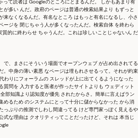
て読者は Googleのところにとまるんだ。 しかもあまり有
行くことが多い んだ。政府のページは普通の検索結果より もずっと
が来なくなるんだ。有名なところ はもっと有名になるし、小さ
ページを 閉じちゃう人が多くなったんだ。検索自体 を終わら
実質的に終わらせ ちゃうんだ。これは珍しいことじゃないん だ
 で、まさにそういう場面でオープンウェブ が占め出されてる
んだ。中身の薄い素悪 なページは埋もれさせるって。それが約束
て代わりにフォーラムの スレッドが上に出てくるようになった
る質問を 入力すると医者が作ったサイトよりも ウェディット
。全部知識より認知度が優先 されたからさ。簡単に言えばラン
集めるため のシステムにとって十分に儲からなかった から消
たっぷりの推測でしわし間違ってる けど専門家っぽく見えるや
公式な理由は クオリティってことだったけど、それは 本当じ
gle