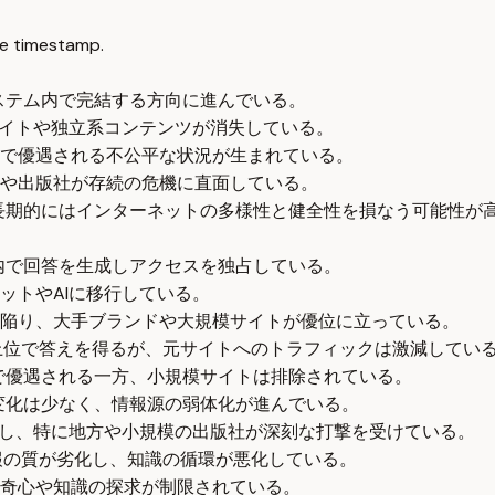
e timestamp.
システム内で完結する方向に進んでいる。
サイトや独立系コンテンツが消失している。
で優遇される不公平な状況が生まれている。
や出版社が存続の危機に直面している。
、長期的にはインターネットの多様性と健全性を損なう可能性が
社内で回答を生成しアクセスを独占している。
ットやAIに移行している。
陥り、大手ブランドや大規模サイトが優位に立っている。
果の上位で答えを得るが、元サイトへのトラフィックは激減してい
検索結果で優遇される一方、小規模サイトは排除されている。
な変化は少なく、情報源の弱体化が進んでいる。
少し、特に地方や小規模の出版社が深刻な打撃を受けている。
情報の質が劣化し、知識の循環が悪化している。
奇心や知識の探求が制限されている。