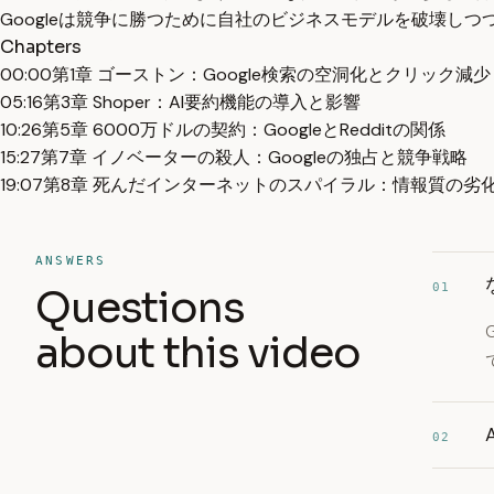
Googleは競争に勝つために自社のビジネスモデルを破壊し
Chapters
00:00
第1章 ゴーストン：Google検索の空洞化とクリック減少
05:16
第3章 Shoper：AI要約機能の導入と影響
10:26
第5章 6000万ドルの契約：GoogleとRedditの関係
15:27
第7章 イノベーターの殺人：Googleの独占と競争戦略
19:07
第8章 死んだインターネットのスパイラル：情報質の劣
ANSWERS
01
Questions
about this video
02