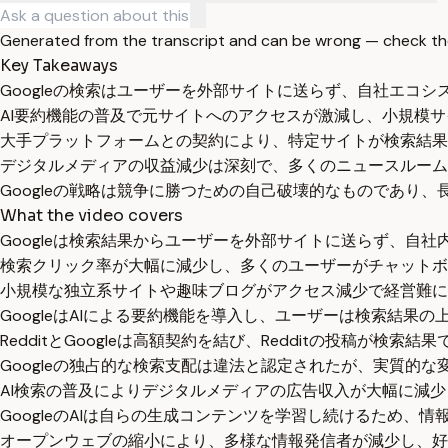
Generated from the transcript and can be wrong — check th
Key Takeaways
Googleの検索はユーザーを外部サイトに送らず、自社エコ
AI要約機能の普及で元サイトへのアクセスが激減し、小規模
大手プラットフォームとの契約により、特定サイトが検索結果
デジタルメディアの収益減少は深刻で、多くのニュースルーム
Googleの戦略は競争に勝つための自己破壊的なものであり
What the video covers
Googleは検索結果からユーザーを外部サイトに送らず、自
検索クリック率が大幅に減少し、多くのユーザーがチャットボ
小規模な独立系サイトや趣味ブログがアクセス減少で経営難に
GoogleはAIによる要約機能を導入し、ユーザーは検索結
RedditとGoogleは高額契約を結び、Redditの投稿が
Googleの独占的な検索支配は違法と認定されたが、実質的
AI検索の普及によりデジタルメディアの広告収入が大幅に減
GoogleのAIは自らの生成コンテンツを学習し続けるため、
オープンウェブの縮小により、多様な情報発信者が減少し、好