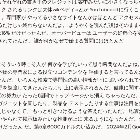
らそれぞれの書き手のクレジットは 客中みたいに小さくなっちゃっ
されるリンクは大体wikペディiaとか YouTubeeditに
。専門家が やってる小さなサイトなんかはほとんど アクセス
るだけじゃ終わらないんだよ。 ようやくを読んだ後はそのまま
16% だけだったんだ。オーバービューは ユーザーの好奇心を
表示されてたんだ 。誰が何がなぜで始まる質問にはほとんど
そういう時こそ人が 何かを学びたいって思う瞬間なんだよね。
 て本物の専門家による役立つコンテンツを 評価すると言ってる
ったんだ。 いろんな検索で専門性の高い情報が下に 追いやられ
野を勉強してきた人たちより 上に表示されるんだ。健康に関す
の努力が たった1週間でトップページから消え ちゃったんだ
ガジェットを直したり、製品を テストしたりする仕事は注目を
じゃなくて、 もっと引きつけるような答えだったんだ。 地震
いやられて掲示板みたいな推測が上に 来るようになったんだ。
ったん だ。第5章6000万ドルのい込みだ。 2024年2月Goo