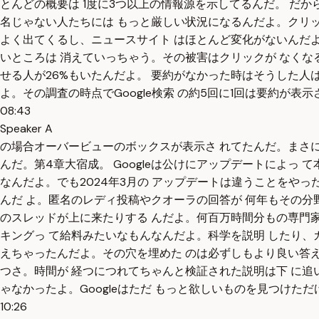
とんどの概要は 1度に3つ以上の情報源を示してるんだ。 だか
名じゃない人たちには もっと厳しい状況になるんだよ。クリック 
よく出てくるし、ニュースサイト はほとんど変化がないんだよ
いところは 消えていっちゃう。その被害はクリックが なくな
せる人が26%もいたんだよ。 要約がなかった時はそうした人は
よ。その調査の時点でGoogle検索 の約5回に1回は要約が
08:43
Speaker A
の場合オーバービューのボックスが表示さ れてたんだ。まさに
んだ。第4章大宿成。 Googleは公けにアップデートによっ
なんだよ。でも2024年3月の アップデートは違うことをや
んだ よ。匿名のレディ投稿やクオーラの回答が 何年もその分
のスレッドが上に来たりする んだよ。何百万時間分もの専門家
キングっ て給料みたいなもんなんだよ。科学を説明 したり、
えちゃったんだよ。その穴を埋めた のは必ずしもより良い答え
つさ。時間が 経つにつれてちゃんと検証された説明は下 に追
ゃなかったよ。Googleはただ もっと欲しいものを見つけただけだ
10:26