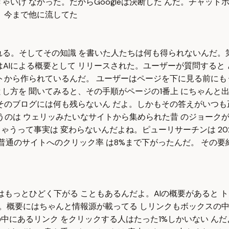
ゃいけ なかった。だからGoogleは決断した んだ。チャッ
。今まで他に流してた
そしてその知識 を書いた人たちは何も得られないんだ。第 3章sh
AIによる概要として リリースされた。ユーザーが質問すると ど
トから作られているんだ。 ユーザーはページを下に見る前にも
し方を 聞いてみると、その手順がページの1番上 にちゃんと
そのブログには何も残らないん だよ。しかもその答えがいつも
のは ウェリッみたいなサイトから集められた昔 のジョークが元
ゃうって事実は 変わらないんだよね。ピューリサーチンは 20
た時普通のサイトへのクリック率 は8%まで下がったんだ。 その
はもっとひどく下がる こともあるんだよ。AIの概要があると 
よね。概要にはちゃんと情報源が載ってる しリンクもボックスの
の中にあるリンク をクリックする人はたった1%しかいない ん