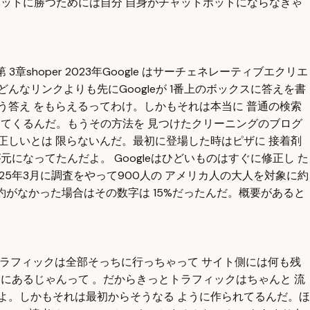
トボットに勝つためには自分 自身がチャットボットにならなきゃ
oper 2023年Google はサーチェネレーティブエクリエ
んなリンクよりも先にGoogleが 1番上のボックスに答えを書
う答え をもらえるってわけ。しかもそれは本当に 普通の検索
出てくるんだ。もうその方法を 見つけたクリーニングのブログ
正しいとは 限らないんだ。最初に登場した時はピザに 接着剤
になってたんだよ。 Googleはひどいものはすぐに修正し た
25年3月に調査をやって900人の アメリカ人の大人を対象に約
要約がなかった場合はその数字は 15%だったんだ。概要があると
トラフィックは全部そっちに行っちゃって サイト側には何も残
中にあるじゃんって 。だからきっとトラフィックはちゃんと 流
だよ。しかもそれは最初からそうなる ように作られてるんだ。ほ