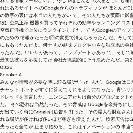
れてる情報ツールなのに、今じゃほとんど の人をどこにも連れて
れはあるサイト へのGoogleからのトラフィックが ほとん
の数字の裏には本当の人たちがい て、その人たちが実際に影響
彼は空気正浄 機器を買ってそれぞれの効率やランニング コス
空気正浄機で上位にランクインしてた。で もGoogleのアップ
のための 情報がたった1回の変更で消えちゃったん だ。そし
にもあったんだよ。何千 もの趣味ブログや小さな独立系の会社
ったん だ。いい年があって、アップデートがあっ て、そして
最初は彼らを応援してた 会社が意識的にそう決めたんだ。第2 
03:26
Speaker A
みんなが情報が必要な時に頼る場所だった んだ。Googleは日
チャット ボットがすぐに答えてくれるようになった 。青いリン
ドレッドを宣言した。 エンジニアたちは自分のプロジェクトか
だ。 その恐れは当然だった。その脅威は Googleを金持ちにし
が出ていく時にGoogleは広告を 打った。その爆大な財産さん
れる場所が多ければ多いほど稼ぎも増え たんだ。検索広告はG
失ったら全てが 止まり始める。これはイノベーションの 事連マ