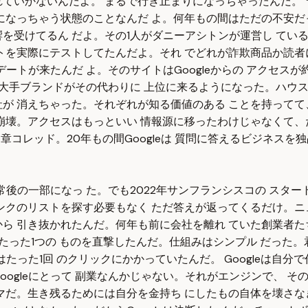
いかないんだよ。 まるで行き止まりになっちゃったんだ。 ライ
ど0になっちゃう状態のことなんだ よ。何年もの間はただの不安
を受けてるん だよ。その1人がダニーアシトンが運営し てい
トを実際にテストしてたんだよ。それ でどれが詐欺商品か読者
デートが来たんだ よ。そのサイトはGoogleからの アクセス
て大手ブランドがその代わりに 上位に来るようになった。ハウ
が 消えちゃった。それぞれが知る価値のある ことを持ってて
崩壊。アクセスはもっといい 情報源に移ったわけじゃなくて、
章コレッド。20年もの間Googleは 質問に答えるビジネスを
常後の一部になっ た。でも2022年サンフランシスコの スター
クのリストを探す必要もなく ただ答えが返ってくるだけ。ニュー
ら 引き抜かれたんだ。何年も前に会社を離れ ていた創業者た
たった1つの ものを直撃したんだ。仕組みはシンプル だった。君が
はたった1回 のクリックにかかっていたんだ。 Googleは自
oogleにとって 副業なんかじゃない。それがエンジンで、 
だ。生き残るためには自分を金持ち にしたもの自体を壊さなきゃ