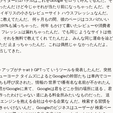
ターの2パテルはこれをGoogle ゼロって呼んでるんだ。そ
だったんだ けど今じゃそれが当たり前になっちゃった んだ。そ
るイギリスの小さなレビューサイト ハウスフレッシュなんだ。
に教えてたんだ。 何ヶ月もの間、彼のページはコスパのいい
が約91%も減っちゃった。何年 もかけて書いたレビューや消費者
ス フレッシュは漏れちゃったんだ。でも同じ ようなサイトは他
、それを無料で教えてくれ てたんだよ。みんな同じ運命を辿ど
ただ 止まっちゃったんだ。これは偶然じゃ なかったんだよ。
独占してきた。
トアップがチャatトGPTって いうツールを発表したんだ。突然
ヨーク タイムズによるとGoogleの幹部たち は車内でコー
ちも呼び戻された。情報の 世界で1番有名な名前が不かれたん
Googleに来て、 Googleは君をどこか別の場所に送る 。君
分で作ったわけじゃない 道にある料金所みたいなものだった。 送
そのエンジンを抱える会社は今やる企業な んだ。検索する習慣を
いけないんだ 。Googleのビジネスはユーザーが 検索ペー