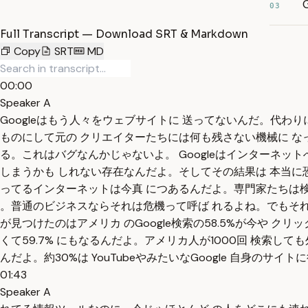
03
Full Transcript — Download SRT & Markdown
Copy
SRT
MD
00:00
Speaker A
Googleはもう人々をウェブサイトに 送ってないんだ。代
ものにして元の クリエイターたちには何も残さない機械に な
る。これはバグなんかじゃないよ。 Googleはインターネ
しまうかも しれない存在なんだよ。そしてその結果は 本当に恐
ってるインターネットは今真 につあるんだよ。専門家たちは検
。普通のビジネスならそれは危機って呼ば れるよね。でもそれ
が見つけたのはアメリカ のGoogle検索の58.5%が今や 
くて59.7% にもなるんだよ。アメリカ人が1000回 検索し
んだよ。約30%は YouTubeやみたいなGoogle 自身のサイ
01:43
Speaker A