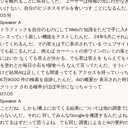
ジを離れることに依存してた。 ユーザーは情報の元に行かなき
いけ ない。自分のビジネスモデルを食いつす ことになるんだ
05:16
Speaker A
トラフィックを自分のものにしてWebの 知識をただで手に入れる。
ン スっていう新しい機能をテストしたんだ。 24年5月にそれは
いてくれるん だ。その答えは下に表示されている ウェブサイ
でも起こるんだよ。例えば カーペットの赤ワインのシミの落と
にはいか なくても答えが分かる。でも君は答えを もらえても
を塗れとか毎日小石を1個食べろ なんて言ってたんだ。そういう
けど結局AIは正しくても間違ってても アクセスを持っていっち
6万9000 件の検索を追跡したんだ。AIの概要が 表示され
クリック される確率がほぼ半分になっちゃうって
07:05
Speaker A
ことだね。しかも1番上に出てくる結果に ついては他の調査で
らないんだ。それに 対してみんなGoogleを擁護するんだ 
れてるはずだって思うよね。でも同じ 調査によるとAIの要約