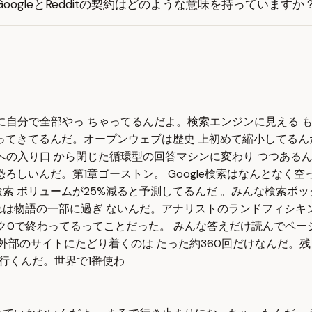
GoogleとRedditの契約はどのような意味を持っていますか
わりに自分で全部やっ ちゃってるんだよ。検索エンジンに見える
ってきてるんだ。オープンウェブは歴史 上初めて縮小してるん
ットへの入り口 から閉じた循環型の回答マシンに変わり つつあ
ろしいんだ。第1章ゴーストン。 Google検索はなんとなく
索 ボリュームが25%減ると予測してるんだ 。みんな検索ボッ
は物語の一部に過ぎ ないんだ。アナリストのランドフィシキン
クリック0で終わってるってことだった。 みんな答えだけ読んでペ
ても外部のサイトにたどり着くのは たった約360回だけなんだ。残
トに行くんだ。世界で1番使わ