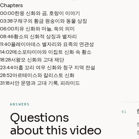
Chapters
00:00
한웅 신화와 곰, 호랑이 이야기
03:38
구채구의 황금 원숭이와 동물 상징
06:00
치유 신화와 마늘, 쑥의 의미
08:46
황소의 신화적 상징과 별자리
11:40
플레이아데스 별자리와 묘족의 연관성
14:02
메소포타미아와 이집트 신화 속 황소
18:28
서왕모 신화와 고대 제단
23:44
아홉 꼬리 여우 신화와 청구 지역 전설
28:52
아르테미스와 칼리스토 신화
31:18
서안 문명과 고대 기록, 피라미드
ANSWERS
01
Questions
about this video