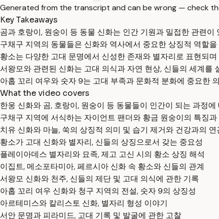
Generated from the transcript and can be wrong — check th
Key Takeaways
곰과 호랑이, 원숭이 등 동물 신화는 인간 기원과 밀접한 관련이 
구채구 지역의 동물들은 신화와 역사에서 중요한 상징적 역할을 
황소는 다양한 고대 문명에서 신성한 존재와 별자리로 표현되며 
서왕모와 관련된 신화는 고대 의식과 자연 현상, 신들의 세계를 
아홉 꼬리 여우와 숫자 9는 고대 부족과 문화적 분화에 중요한 
What the video covers
한웅 신화와 곰, 호랑이, 원숭이 등 동물들이 인간이 되는 과정에
구채구 지역에 서식하는 자이언트 팬더와 황금 원숭이의 특징과
치유 신화와 마늘, 쑥의 상징적 의미 및 습기 제거와 건강과의 
황소가 고대 신화와 별자리, 신들의 상징으로서 갖는 중요성
플레이아데스 별자리와 묘족, 제고 고신 시의 황소 상징 해석
이집트, 메소포타미아, 페르시아 신화 속 황소와 신들의 관계
서왕모 신화와 천주, 신들의 제단 및 고대 의식에 관한 기록
아홉 꼬리 여우 신화와 청구 지역의 전설, 숫자 9의 상징성
아르테미스와 칼리스토 신화, 별자리 형성 이야기
서안 문명과 피라미드, 고대 기록 및 발굴에 관한 고찰