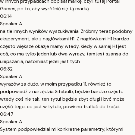
w innych przypadkach dopisał markę, czyli tutaj Portal
Games, po to, aby wyróżnić się tą marką
06:14
Speaker A
na tle innych wyników wyszukiwania. Zróbmy teraz podobny
eksperyment, ale z nagłówkami H1. Z nagłówkami H1 bardzo
często większe okazje mamy wtedy, kiedy w samej H1 jest
coś, co ma tylko jeden lub dwa wyrazy, tam jest szansa do
ulepszania, natomiast jeżeli jest tych
06:32
Speaker A
wyrazów za dużo, w moim przypadku 11, również to
podpowiedź z narzędzia Sitebulb, będzie bardzo często
wtedy coś nie tak, ten tytuł będzie zbyt długi i być może
część tego, co jest w tytule, powinno trafiać do treści.
06:47
Speaker A
System podpowiedział mi konkretne parametry, którymi