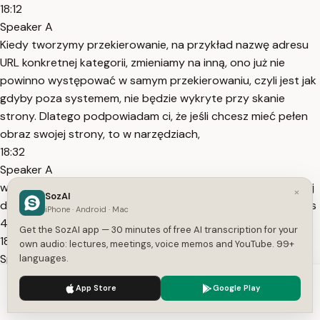
18:12
Speaker A
Kiedy tworzymy przekierowanie, na przykład nazwę adresu
URL konkretnej kategorii, zmieniamy na inną, ono już nie
powinno występować w samym przekierowaniu, czyli jest jak
gdyby poza systemem, nie będzie wykryte przy skanie
strony. Dlatego podpowiadam ci, że jeśli chcesz mieć pełen
obraz swojej strony, to w narzędziach,
18:32
Speaker A
w crawlerach, takich jak Screaming Frog czy Sitebulb, używaj
×
SozAI
dodatkowych danych, na przykład łącz je z Google Analytics
iPhone · Android · Mac
4 czy z Google Search Console.
Get the SozAI app — 30 minutes of free AI transcription for your
18:42
own audio: lectures, meetings, voice memos and YouTube. 99+
Speaker A
languages.
Gwarantuję ci, jeśli twoja strona ma już za sobą miesiące czy
We use cookies to enhance your experience.
Privacy Policy
App Store
Google Play
lata istnienia, to wykryjesz znacznie więcej podstron,
Accept
Settings
szczególnie jeśli za tobą były jakieś migracje, czyli zmiana