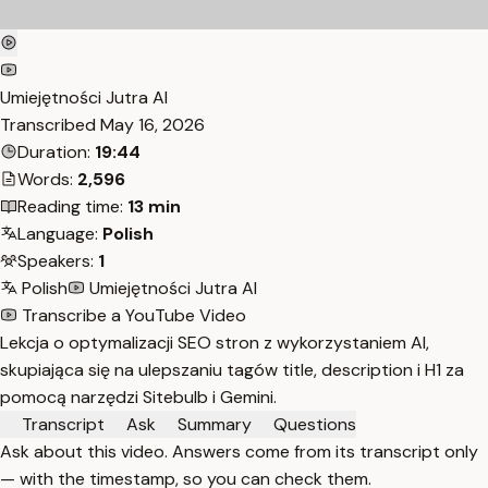
Umiejętności Jutra AI
Transcribed
May 16, 2026
Duration:
19:44
Words:
2,596
Reading time:
13 min
Language:
Polish
Speakers:
1
Polish
Umiejętności Jutra AI
Transcribe a YouTube Video
Lekcja o optymalizacji SEO stron z wykorzystaniem AI,
skupiająca się na ulepszaniu tagów title, description i H1 za
pomocą narzędzi Sitebulb i Gemini.
Transcript
Ask
Summary
Questions
Ask about this video. Answers come from its transcript only
— with the timestamp, so you can check them.