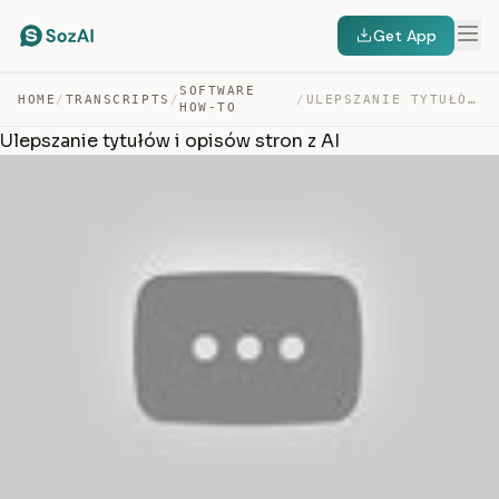
Get App
SOFTWARE
HOME
/
TRANSCRIPTS
/
/
ULEPSZANIE TYTUŁÓW I OPISÓW STRON Z AI — TRANSCRIPT
HOW-TO
Ulepszanie tytułów i opisów stron z AI