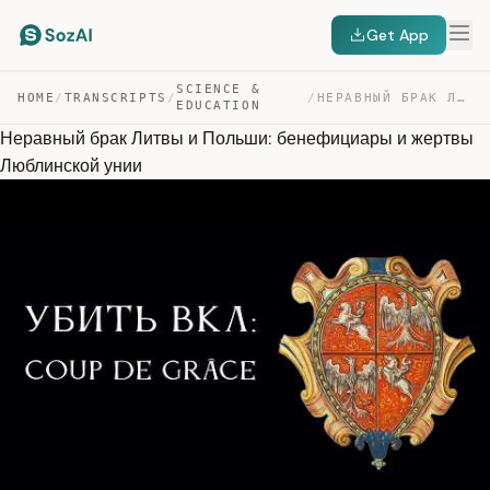
Get App
SCIENCE &
HOME
/
TRANSCRIPTS
/
/
НЕРАВНЫЙ БРАК ЛИТВЫ И ПОЛЬШИ: БЕНЕФИЦИАРЫ И ЖЕРТВЫ ЛЮБЛ… — TRANSCRIPT
EDUCATION
Неравный брак Литвы и Польши: бенефициары и жертвы
Люблинской унии