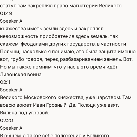
статут сам закреплял право магнатерии Великого
01:49
Speaker A
княжества иметь земли здесь и закреплял
невозможность приобретения здесь земель, так
скажем, феодалами других государств, в частности
Польши, насколько я понимаю, это была защита именно
вот, грубо говоря, перед разбазариванием земель. Вот.
Но мы также помним, что у нас в это время идёт
Ливонская война
02:11
Speaker A
Великого Московского княжества, уже царством. Там
вовсю воюет Иван Грозный. Да, Полоцк уже взят.
Вильна под угрозой.
02:20
Speaker A
В общем, э такое себе положение у Великого