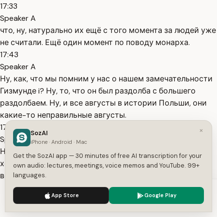
17:33
Speaker A
что, ну, натурально их ещё с того момента за людей уже
не считали. Ещё один момент по поводу монарха.
17:43
Speaker A
Ну, как, что мы помним у нас о нашем замечательности
Гизмунде i? Ну, то, что он был раздолба с большего
раздолбаем. Ну, и все августы в истории Польши, они
какие-то неправильные августы.
17:56
×
SozAI
Speaker A
iPhone · Android · Mac
Но и здесь опять же есть мнение о том, что Сигезмунд
Get the SozAI app — 30 minutes of free AI transcription for your
хотел актом унии провести централизацию, но, судя по
own audio: lectures, meetings, voice memos and YouTube. 99+
всей его политике, ему было настолько фиолетово на
languages.
это дело, что он просто, ну, попросили его уважаемые
We use cookies to enhance your experience.
Privacy Policy
App Store
Google Play
люди это сделать. Он это сделал.
Accept
Settings
18:13