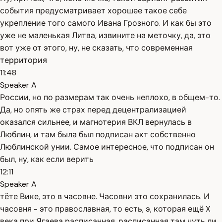
события предусматривает хорошее такое себе
укрепление того самого Ивана Грозного. И как бы это
уже не маленькая Литва, извините на меточку, да, это
вот уже от этого, ну, не сказать, что современная
территория
11:48
Speaker A
России, но по размерам так очень неплохо, в общем-то.
Да, но опять же страх перед децентрализацией
оказался сильнее, и магнотерия ВКЛ вернулась в
Люблин, и там была был подписан акт собственно
Люблинской унии. Самое интересное, что подписан он
был, ну, как если верить
12:11
Speaker A
тёте Вике, это в часовне. Часовни это сохранилась. И
часовня - это православная, то есть, э, которая ещё X
века при Ягаева расписанная, расписанная там чуть ли