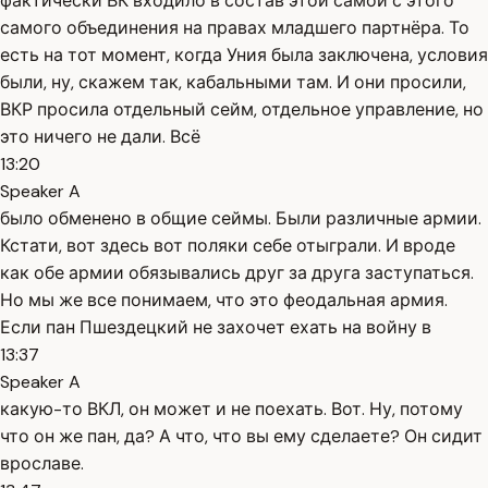
фактически ВК входило в состав этой самой с этого
самого объединения на правах младшего партнёра. То
есть на тот момент, когда Уния была заключена, условия
были, ну, скажем так, кабальными там. И они просили,
ВКР просила отдельный сейм, отдельное управление, но
это ничего не дали. Всё
13:20
Speaker A
было обменено в общие сеймы. Были различные армии.
Кстати, вот здесь вот поляки себе отыграли. И вроде
как обе армии обязывались друг за друга заступаться.
Но мы же все понимаем, что это феодальная армия.
Если пан Пшездецкий не захочет ехать на войну в
13:37
Speaker A
какую-то ВКЛ, он может и не поехать. Вот. Ну, потому
что он же пан, да? А что, что вы ему сделаете? Он сидит
врославе.