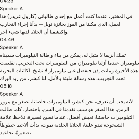
04:33
Speaker A
في المختبر، عندما كنت أعمل مع إحدى طالباتي (كارول غريدر) هذا
العمل، الذي مكننا من الفوز بجائزة نوبل-- بدأنا إجراء التجارب
واكتشفنا أن الخلايا لديها شيء آخر.
04:46
Speaker A
تملك أنزيما لا مثيل له، يمكن من بناء وإطالة التيلوميرات سميناه
تيلوميراز. عندما أزلنا تيلوميراز، من التيلوميرات تحت التجريب، تقلصت
هذه الأخيرة وماتت إذن فبفضل غنى تيلوميراز لا تشيخ الكائنات البحرية
تحت التجريب، هذه رسالة مليئة بالأمل، لنا كبشر، من زبد البرك
05:18
Speaker A
لأنه يجب أن نعرف، نحن كبشر، التيلوميرات خاصتنا، تصغر مع مرور
الزمن، هذا الصغر هو سبب تقدمنا في السن، باختصار، كلما طالت
التيلوميرات خاصتنا، نعيش أفضل، عندما تصبح قصيرة، نلاحظ علامة
الشيخوخة تبدو علينا، الخلايا الجلدية تموت، بدأت ألاحظ خطوطاً
صغيرةً، تجاعيد،