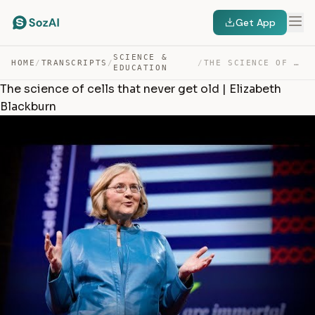
Get App
SCIENCE &
HOME
/
TRANSCRIPTS
/
/
THE SCIENCE OF CELLS THAT NEVER GET OLD | ELIZABETH BLA… — TRANSCRIPT
EDUCATION
The science of cells that never get old | Elizabeth
Blackburn