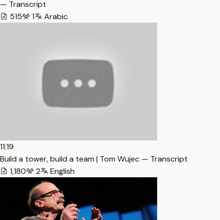
— Transcript
515
1
Arabic
11:19
Build a tower, build a team | Tom Wujec — Transcript
1,180
2
English