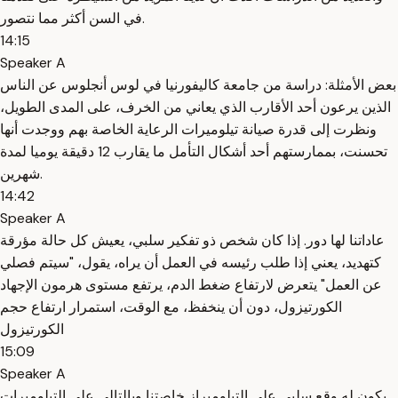
في السن أكثر مما نتصور.
14:15
Speaker A
بعض الأمثلة: دراسة من جامعة كاليفورنيا في لوس أنجلوس عن الناس
الذين يرعون أحد الأقارب الذي يعاني من الخرف، على المدى الطويل،
ونظرت إلى قدرة صيانة تيلوميرات الرعاية الخاصة بهم ووجدت أنها
تحسنت، بممارستهم أحد أشكال التأمل ما يقارب 12 دقيقة يوميا لمدة
شهرين.
14:42
Speaker A
عاداتنا لها دور. إذا كان شخص ذو تفكير سلبي، يعيش كل حالة مؤرقة
كتهديد، يعني إذا طلب رئيسه في العمل أن يراه، يقول، "سيتم فصلي
عن العمل" يتعرض لارتفاع ضغط الدم، يرتفع مستوى هرمون الإجهاد
الكورتيزول، دون أن ينخفظ، مع الوقت، استمرار ارتفاع حجم
الكورتيزول
15:09
Speaker A
يكون له وقع سلبي على التيلوميراز خاصتنا وبالتالي على التيلوميرات