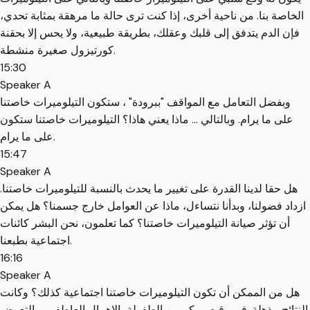
الخاصة بنا. من ناحية أخرى، إذا كنت ترى حالة ما مرهقة بمثابة تحدي،
فإن الدم يتدفق إلى قلبك وعقلك، بطريقة طبيعية، ولا يحس إلا بحقنة
كورتيزول صغيرة منشطة.
15:30
Speaker A
وبفضل التعامل مع المواقف "ببرودة" ، ستكون التيلوميرات خاصتنا
على ما يرام. وبالتالي ... ماذا يعني هاذا؟ التيلوميرات خاصتنا ستكون
على ما يرام.
15:47
Speaker A
هل حقا لدينا القدرة على تغيير ما يحدث بالنسبة للتيلوميرات خاصتنا.
ازداد فضولنا، وبدأنا نتساءل، ماذا عن العوامل خارج جسمنا؟ هل يمكن
أن تؤثر صيانة التيلوميرات خاصتنا؟ كما تعلمون، نحن البشر كائنات
اجتماعية بطبعنا.
16:16
Speaker A
هل من الممكن أن تكون التيلوميرات خاصتنا اجتماعية كذلك؟ وكانت
النتائج مذهلة. في وقت مبكر من الطفولة، الإهمال العاطفي، والتعرض