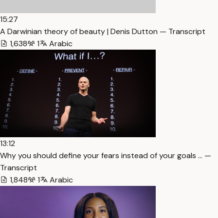
15:27
A Darwinian theory of beauty | Denis Dutton — Transcript
1,638
1
Arabic
13:12
Why you should define your fears instead of your goals … —
Transcript
1,848
1
Arabic