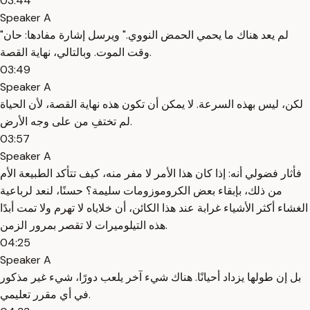
03:44
Speaker A
"لم يعد هناك ما يحمي الحمض النووي." ويرسل إشارة مفادها: حان
وقت الموت. وبالتالي، نهاية القصة.
03:49
Speaker A
لكن، ليس بهذه السرعة. لا يمكن أن تكون هذه نهاية القصة، لأن الحياة
لم تختفِ من على وجه الأرض.
03:57
Speaker A
فأثار فضولي أنه: إذا كان هذا الأمر لا مفر منه، كيف تتأكد الطبيعة الأم
من ذلك، بإبقاء بعض الكروموزومات سليمة؟ حسنًا، لنعد لرباعية
الغشاء أكثر الأشياء غرابة عند هذا الكائن، أن خلاياه لا تهرم ولا تمت أبدًا
هذه التيلوميرات لا تقصر بمرور الزمن.
04:25
Speaker A
بل إن طولها يزداد أحيانًا. هناك شيء آخر يلعب دورًا، شيء غير مذكور
في أي مقرر تعليمي.