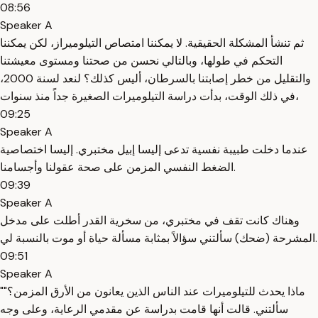
08:56
Speaker A
ثم تنشأ المشكلة الحقيقية. لا يمكننا امتصاص التيلوميراز، لكن يمكننا
التحكم في طولها، وبالتالي نحسن من صحتنا ومستوى معيشتنا
والتقليل من خطر إصابتنا بالسرطان، أليس كذلك؟ لنعد لسنة 2000،
في ذلك الوقت، بدأت دراسة التيلوميرات الصغيرة جداً منذ سنوات،
09:25
Speaker A
عندما دخلت طبيبة نفسية تدعى إليسا إبيل مختبري. إليسا اختصاصية
الضغط النفسي المزمن على صحة عقولنا وأجسامنا.
09:39
Speaker A
وهناك كانت تقف في مختبري، من سخرية القدر أطلت على مدخل
المشرحة (ضحك) سألتني سؤالاً بمثابة مسألة حياة أو موت بالنسبة لي.
09:51
Speaker A
"ماذا يحدث للتيلوميرات عند الناس الذين يعانون من الأرق المزمن؟"
سألتني. قالت أنها قامت بدراسة عن مقدمي الرعاية، وعلى وجه