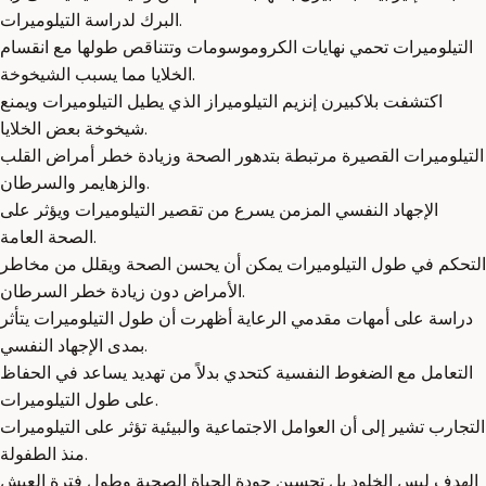
البرك لدراسة التيلوميرات.
التيلوميرات تحمي نهايات الكروموسومات وتتناقص طولها مع انقسام
الخلايا مما يسبب الشيخوخة.
اكتشفت بلاكبيرن إنزيم التيلوميراز الذي يطيل التيلوميرات ويمنع
شيخوخة بعض الخلايا.
التيلوميرات القصيرة مرتبطة بتدهور الصحة وزيادة خطر أمراض القلب
والزهايمر والسرطان.
الإجهاد النفسي المزمن يسرع من تقصير التيلوميرات ويؤثر على
الصحة العامة.
التحكم في طول التيلوميرات يمكن أن يحسن الصحة ويقلل من مخاطر
الأمراض دون زيادة خطر السرطان.
دراسة على أمهات مقدمي الرعاية أظهرت أن طول التيلوميرات يتأثر
بمدى الإجهاد النفسي.
التعامل مع الضغوط النفسية كتحدي بدلاً من تهديد يساعد في الحفاظ
على طول التيلوميرات.
التجارب تشير إلى أن العوامل الاجتماعية والبيئية تؤثر على التيلوميرات
منذ الطفولة.
الهدف ليس الخلود بل تحسين جودة الحياة الصحية وطول فترة العيش