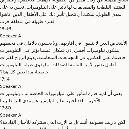
للعنف، البلطجة والمضايقات لها تأثير على التيلوميرات، نحس به على
المدى الطويل، يمكنك أن تتخيل تأثير ذلك على الأطفال الذين عاشوا
لفترة طويلة في منطقة حرب
16:46
Speaker A
الأشخاص الذين لا يثيقون في أقاربهم، ولا يحسون بالأمان في محيطهم
يملكون تيلوميرات أقصر، إذن فمكان عيشنا يؤثر على التيلوميرات
خاصتنا، على العكس، في المجتمعات المتجانسة، يدوم الزواج لفترات
أطول نفس الأمر بالنسبة للصدقات، ما يقوي صيانة التيلوميرات
خاصتنا، ماذا يعني كل هذا؟
17:14
Speaker A
يعني أن لدينا قدرة للتأثير على التيلوميرات الخاصة بنا ، وتيلوميرات
الآخرين . لقد أخبرنا علم التيلومير عن مدى الترابط بيننا.
17:30
Speaker A
لكن لا زلت فضولية. أتساءل ما الإرث الذي سنتركه للأجيال القادمة؟