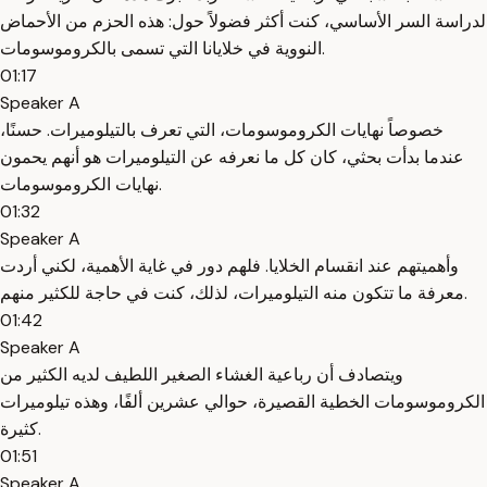
لدراسة السر الأساسي، كنت أكثر فضولاً حول: هذه الحزم من الأحماض
النووية في خلايانا التي تسمى بالكروموسومات.
01:17
Speaker A
خصوصاً نهايات الكروموسومات، التي تعرف بالتيلوميرات. حسنًا،
عندما بدأت بحثي، كان كل ما نعرفه عن التيلوميرات هو أنهم يحمون
نهايات الكروموسومات.
01:32
Speaker A
وأهميتهم عند انقسام الخلايا. فلهم دور في غاية الأهمية، لكني أردت
معرفة ما تتكون منه التيلوميرات، لذلك، كنت في حاجة للكثير منهم.
01:42
Speaker A
ويتصادف أن رباعية الغشاء الصغير اللطيف لديه الكثير من
الكروموسومات الخطية القصيرة، حوالي عشرين ألفًا، وهذه تيلوميرات
كثيرة.
01:51
Speaker A