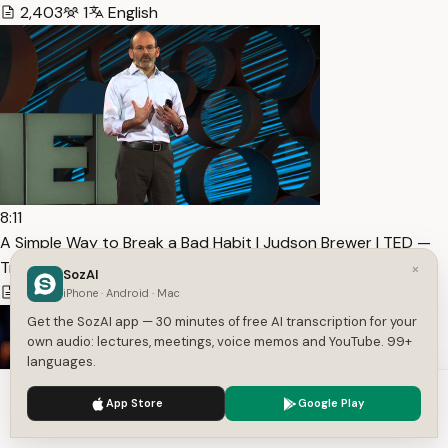
2,403
1
English
8:11
A Simple Way to Break a Bad Habit | Judson Brewer | TED —
Transcript
×
SozAI
1,494
1
English
iPhone · Android · Mac
Get the SozAI app — 30 minutes of free AI transcription for your
own audio: lectures, meetings, voice memos and YouTube. 99+
languages.
We use cookies to enhance your experience.
Privacy Policy
App Store
Google Play
Accept
Settings