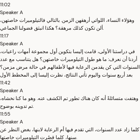
11:02
Speaker A
وهؤلاء النساء، اللواتي أرهقهن الزمن. بالتالي فالتيلوميرات خاصتهن،
ألن تكون كذلك مرهقة؟ هكذا انبثق فضولنا الجماعي.
11:17
Speaker A
في دراستنا الأولى، قامت إليسا بتكوين أول مجموعة أمهات راعيات،
أردنا أن نعرف: ما هو طول التيلوميرات خاصتهن؟ هل يتناسب مع عدد
السنوات التي كن يقدمن الرعاية فيها لأطفالهم في حالة مرض مزمن؟
بعد أربع سنوات واليوم تأتي النتائج، نظرت إليسا إلى المخطط الأول
11:42
Speaker A
وهتفت متسائلةً أنه كان هناك تطور تم الكشف عنه. وهو ما كنا نخشاه،
تم تدوينه بوضوح.
11:55
Speaker A
كلما زاد عدد السنوات، التي تقدم فيها أم الرعاية لابنها، بغض النظر عن
سنها، كلما قصُرت التيلوميرات خاصتها.