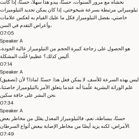
نخشاه مع مرور السنوات، حسنًا، يبدو هذا سهلاً، حسنًا، إذا كانت
تيلوميراتي مرتبطة بسرعة شيخوختي، إذا كان يمكن تجديد التيلوميرات
خاصتي، بفضل التيلوميراز فكل ما عليك القيام به لعكس علامات
وأعراض التقدم في السن،
07:05
Speaker A
هو الحصول على زجاجة كبيرة الحجم من التيلوميراز عالية الجودة،
أليس كذلك؟ عظيم! حُلّت المشكلة.
07:14
Speaker A
(تصفيق) ليس بهذه السرعة للأسف. لا يمكن فعل هذا. حسنًا. لماذا؟ لأن
علم الوراثة البشرية علّمنا أنه عندما يتعلق الأمر بالتيلوميراز خاصتنا،
نحن البشر على حافة سكين.
07:34
Speaker A
حسنًا، ببساطة، نعم، فالتيلوميراز المعدل يقلل من مخاطر بعض
الأمراض، لكنه يزيد أيضًا من مخاطر الإصابة ببعض أنواع السرطان.
07:49