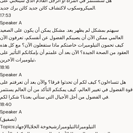
هل سنستثمر في المرأة أو الرجل القادم الذي سينحني على
الميكروسكوب لاكتشاف كائن جديد كائن برك جديد.
17:53
Speaker A
سيهتم بمشكل لم يظهر بعد. مشكل يمكن أن يكون على الصعيد
العالمي ممكن الآن أن يصيبكم الفضول عن أنفسكم، تعرفون الآن
كيف تحمون التيلوميرات خاصتكم ماذا ستفعلون الآن؟ مع كل هذه
العقود من الصحة الجيدة؟ الآن بعد أن علمتم أن بإمكانكم التأثير على
تيلوميرات الآخرين،
18:16
Speaker A
هل تتساءلون؟ كيف لكم أن تحدثوا فرقا؟ والآن بعد أن تعرفتم على
قوة الفضول في تغيير العالم، كيف يمكنكم التأكد من أن العالم يستثمر
في الفضول من أجل الأجيال التي ستأتي بعدنا؟ شكرا لكم.
18:40
Speaker A
(تصفيق)
التيلوميرات
التيلوميراز
شيخوخة الخلايا
الإجهاد
Topics: