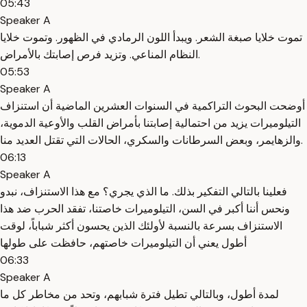
05:43
Speaker A
تموت خلايا صبغة الشعر. ويبدأ اللون الرمادي في الظهور. وتموت خلايا
النظام المناعي. وتزيد فرص إصابتك بالأمراض.
05:53
Speaker A
أوضحت البحوث التراكمية في السنوات العشرين الماضية أن استنزاف
التيلوميرات يزيد من احتمالية إصابتنا بأمراض القلب والأوعية الدموية،
والزهايمر، وبعض السرطانات والسكري، الحالات التي تقتل العديد منا.
06:13
Speaker A
فعلينا بالتالي التفكير بذلك. ما الذي يجري؟ مع هذا الاستنزاف، نبدو
ونحس أننا أكبر في السن، التيلوميرات خاصتنا، تفقد الحرب ضد هذا
الاستنزاف بسرعة بالنسبة لأولئك الذين يحسون أكثر شباباً، لوقت
أطول يعني أن التيلوميرات خاصتهم، حافظت على طولها
06:33
Speaker A
لمدة أطول، وبالتالي تطيل فترة شبابهم، وتحد من مخاطر كل ما