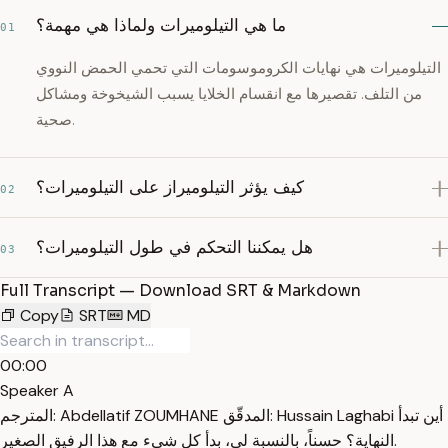
ما هي التيلوميرات ولماذا هي مهمة؟
01
التيلوميرات هي نهايات الكروموسومات التي تحمي الحمض النووي
من التلف. تقصيرها مع انقسام الخلايا يسبب الشيخوخة ومشاكل
صحية.
كيف يؤثر التيلوميراز على التيلوميرات؟
02
هل يمكننا التحكم في طول التيلوميرات؟
03
Full Transcript — Download SRT & Markdown
Copy
SRT
MD
00:00
Speaker A
المترجم: Abdellatif ZOUMHANE المدقّق: Hussain Laghabi أين تبدأ
النهاية؟ حسناً، بالنسبة لي، بدأ كل شيء مع هذا الرفيق الصغير.