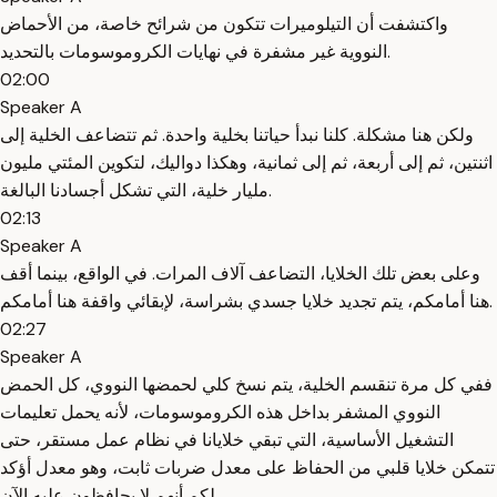
واكتشفت أن التيلوميرات تتكون من شرائح خاصة، من الأحماض
النووية غير مشفرة في نهايات الكروموسومات بالتحديد.
02:00
Speaker A
ولكن هنا مشكلة. كلنا نبدأ حياتنا بخلية واحدة. ثم تتضاعف الخلية إلى
اثنتين، ثم إلى أربعة، ثم إلى ثمانية، وهكذا دواليك، لتكوين المئتي مليون
مليار خلية، التي تشكل أجسادنا البالغة.
02:13
Speaker A
وعلى بعض تلك الخلايا، التضاعف آلاف المرات. في الواقع، بينما أقف
هنا أمامكم، يتم تجديد خلايا جسدي بشراسة، لإبقائي واقفة هنا أمامكم.
02:27
Speaker A
ففي كل مرة تنقسم الخلية، يتم نسخ كلي لحمضها النووي، كل الحمض
النووي المشفر بداخل هذه الكروموسومات، لأنه يحمل تعليمات
التشغيل الأساسية، التي تبقي خلايانا في نظام عمل مستقر، حتى
تتمكن خلايا قلبي من الحفاظ على معدل ضربات ثابت، وهو معدل أؤكد
لكم أنهم لا يحافظون عليه الآن،