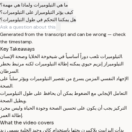
ما هي التيلوميرات ولماذا هي مهمة؟
كيف يؤثر التيلوميراز على التيلوميرات؟
هل يمكننا التحكم في طول التيلوميرات؟
Generated from the transcript and can be wrong — check
the timestamp.
Key Takeaways
التيلوميرات تلعب دوراً أساسياً في شيخوخة الخلايا وصحة الإنسان.
التيلوميراز إنزيم حيوي يمكنه إطالة التيلوميرات لكنه مرتبط بخطر
السرطان.
الإجهاد النفسي المزمن يسرع من تقصير التيلوميرات ويؤثر سلباً على
الصحة.
التعامل الإيجابي مع الضغوط يمكن أن يحافظ على طول التيلوميرات
ويطيل الصحة.
التركيز يجب أن يكون على تحسين الصحة وجودة الحياة وليس مجرد
إطالة العمر.
What the video covers
بدأت إليزابيث بلاكبيرن بحثها باستخدام كائن وحيد الخلية يسمى زبد