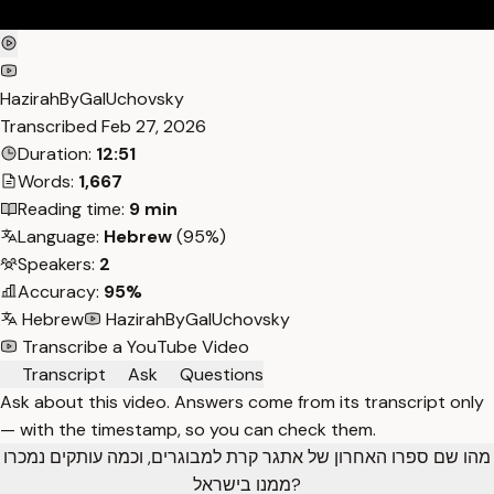
HazirahByGalUchovsky
Transcribed
Feb 27, 2026
Duration:
12:51
Words:
1,667
Reading time:
9 min
Language:
Hebrew
(95%)
Speakers:
2
Accuracy:
95%
Hebrew
HazirahByGalUchovsky
Transcribe a YouTube Video
Transcript
Ask
Questions
Ask about this video. Answers come from its transcript only
— with the timestamp, so you can check them.
מהו שם ספרו האחרון של אתגר קרת למבוגרים, וכמה עותקים נמכרו
ממנו בישראל?