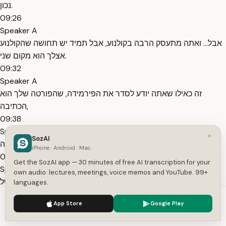
נכון.
09:26
Speaker A
אבל... ואתה מתעסק הרבה בקולנוע, אבל תמיד יש תחושה שהקולנוע
אצלך הוא מקום שני.
09:32
Speaker A
זה כאילו שאתה יודע לסדר את הפירמידה, שהפורטה שלך הוא
הכתיבה,
09:38
Speaker A
×
SozAI
והקולנוע זה מין עיסוק צד כזה.
iPhone · Android · Mac
09:41
Get the SozAI app — 30 minutes of free AI transcription for your
Speaker B
own audio: lectures, meetings, voice memos and YouTube. 99+
תראה, אני חושב שכמעט כל הדברים שאני עושה הם סוג של
languages.
תחביבים.
We use cookies to enhance your experience.
Privacy Policy
App Store
Google Play
09:47
Accept
Settings
Speaker B