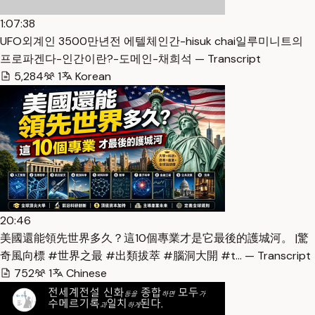
1:07:38
UFO외계인 3500만년전 에텔체인간-hisuk chai일루미니트의
프로파겐다-인간이란?-도메인-채희석 — Transcript
5,284
1
Korean
20:46
美國還能領先世界多久？這10個專業才是它最後的護城河。 |驚
奇風向標 #世界之最 #出類拔萃 #腦洞大開 #t… — Transcript
752
1
Chinese