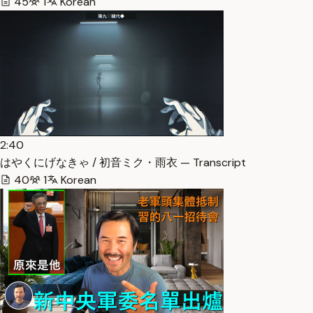
45
1
Korean
2:40
はやくにげなきゃ / 初音ミク・雨衣 — Transcript
40
1
Korean