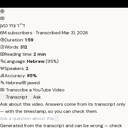
ד״ר צחי כנען
6M subscribers · Transcribed
Mar 31, 2026
Duration:
1:59
Words:
312
Reading time:
2 min
Language:
Hebrew
(95%)
Speakers:
2
Accuracy:
95%
Hebrew
jawed
Transcribe a YouTube Video
Transcript
Ask
Ask about this video. Answers come from its transcript only
— with the timestamp, so you can check them.
Generated from the transcript and can be wrong — check