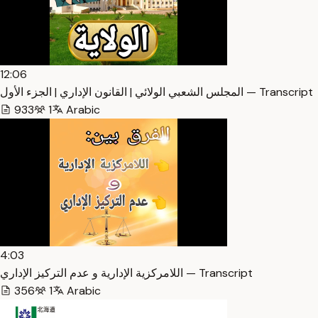
12:06
المجلس الشعبي الولائي | القانون الإداري | الجزء الأول — Transcript
933
1
Arabic
4:03
اللامركزية الإدارية و عدم التركيز الإداري — Transcript
356
1
Arabic