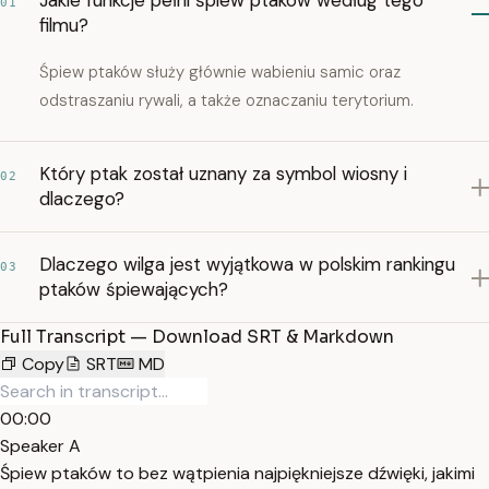
Jakie funkcje pełni śpiew ptaków według tego
01
filmu?
Śpiew ptaków służy głównie wabieniu samic oraz
odstraszaniu rywali, a także oznaczaniu terytorium.
Który ptak został uznany za symbol wiosny i
02
dlaczego?
Dlaczego wilga jest wyjątkowa w polskim rankingu
03
ptaków śpiewających?
Full Transcript — Download SRT & Markdown
Copy
SRT
MD
00:00
Speaker A
Śpiew ptaków to bez wątpienia najpiękniejsze dźwięki, jakimi