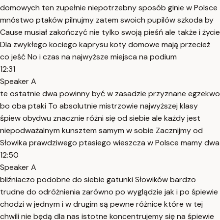
domowych ten zupełnie niepotrzebny sposób ginie w Polsce
mnóstwo ptaków pilnujmy zatem swoich pupilów szkoda by
Cause musiał zakończyć nie tylko swoją pieśń ale także i życie
Dla zwykłego kociego kaprysu koty domowe mają przecież
co jeść No i czas na najwyższe miejsca na podium
12:31
Speaker A
te ostatnie dwa powinny być w zasadzie przyznane egzekwo
bo oba ptaki To absolutnie mistrzowie najwyższej klasy
śpiew obydwu znacznie różni się od siebie ale każdy jest
niepodważalnym kunsztem samym w sobie Zacznijmy od
Słowika prawdziwego ptasiego wieszcza w Polsce mamy dwa
12:50
Speaker A
bliźniaczo podobne do siebie gatunki Słowików bardzo
trudne do odróżnienia zarówno po wyglądzie jak i po śpiewie
chodzi w jednym i w drugim są pewne różnice które w tej
chwili nie będą dla nas istotne koncentrujemy się na śpiewie