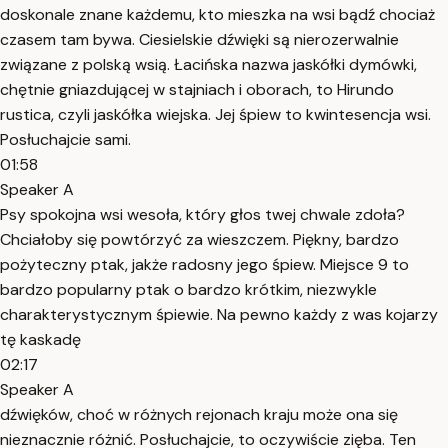
doskonale znane każdemu, kto mieszka na wsi bądź chociaż
czasem tam bywa. Ciesielskie dźwięki są nierozerwalnie
związane z polską wsią. Łacińska nazwa jaskółki dymówki,
chętnie gniazdującej w stajniach i oborach, to Hirundo
rustica, czyli jaskółka wiejska. Jej śpiew to kwintesencja wsi.
Posłuchajcie sami.
01:58
Speaker A
Psy spokojna wsi wesoła, który głos twej chwale zdoła?
Chciałoby się powtórzyć za wieszczem. Piękny, bardzo
pożyteczny ptak, jakże radosny jego śpiew. Miejsce 9 to
bardzo popularny ptak o bardzo krótkim, niezwykle
charakterystycznym śpiewie. Na pewno każdy z was kojarzy
tę kaskadę
02:17
Speaker A
dźwięków, choć w różnych rejonach kraju może ona się
nieznacznie różnić. Posłuchajcie, to oczywiście zięba. Ten