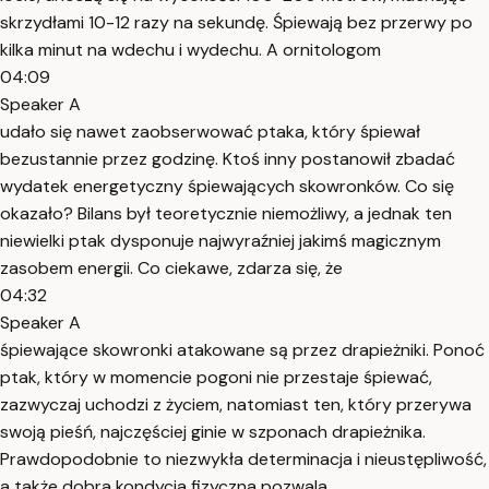
skrzydłami 10-12 razy na sekundę. Śpiewają bez przerwy po
kilka minut na wdechu i wydechu. A ornitologom
04:09
Speaker A
udało się nawet zaobserwować ptaka, który śpiewał
bezustannie przez godzinę. Ktoś inny postanowił zbadać
wydatek energetyczny śpiewających skowronków. Co się
okazało? Bilans był teoretycznie niemożliwy, a jednak ten
niewielki ptak dysponuje najwyraźniej jakimś magicznym
zasobem energii. Co ciekawe, zdarza się, że
04:32
Speaker A
śpiewające skowronki atakowane są przez drapieżniki. Ponoć
ptak, który w momencie pogoni nie przestaje śpiewać,
zazwyczaj uchodzi z życiem, natomiast ten, który przerywa
swoją pieśń, najczęściej ginie w szponach drapieżnika.
Prawdopodobnie to niezwykła determinacja i nieustępliwość,
a także dobra kondycja fizyczna pozwala