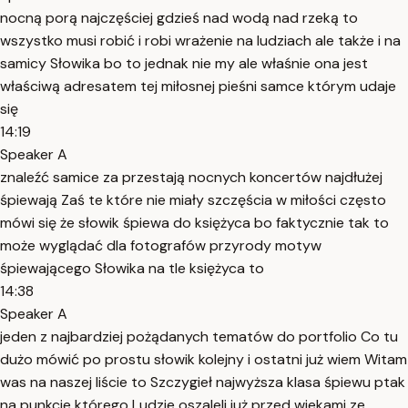
nocną porą najczęściej gdzieś nad wodą nad rzeką to
wszystko musi robić i robi wrażenie na ludziach ale także i na
samicy Słowika bo to jednak nie my ale właśnie ona jest
właściwą adresatem tej miłosnej pieśni samce którym udaje
się
14:19
Speaker A
znaleźć samice za przestają nocnych koncertów najdłużej
śpiewają Zaś te które nie miały szczęścia w miłości często
mówi się że słowik śpiewa do księżyca bo faktycznie tak to
może wyglądać dla fotografów przyrody motyw
śpiewającego Słowika na tle księżyca to
14:38
Speaker A
jeden z najbardziej pożądanych tematów do portfolio Co tu
dużo mówić po prostu słowik kolejny i ostatni już wiem Witam
was na naszej liście to Szczygieł najwyższa klasa śpiewu ptak
na punkcie którego Ludzie oszaleli już przed wiekami ze