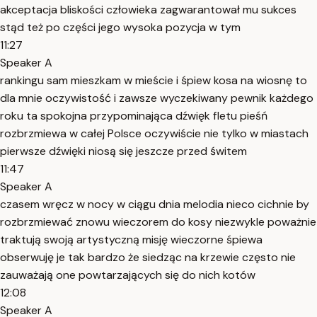
akceptacja bliskości człowieka zagwarantował mu sukces
stąd też po części jego wysoka pozycja w tym
11:27
Speaker A
rankingu sam mieszkam w mieście i śpiew kosa na wiosnę to
dla mnie oczywistość i zawsze wyczekiwany pewnik każdego
roku ta spokojna przypominająca dźwięk fletu pieśń
rozbrzmiewa w całej Polsce oczywiście nie tylko w miastach
pierwsze dźwięki niosą się jeszcze przed świtem
11:47
Speaker A
czasem wręcz w nocy w ciągu dnia melodia nieco cichnie by
rozbrzmiewać znowu wieczorem do kosy niezwykle poważnie
traktują swoją artystyczną misję wieczorne śpiewa
obserwuję je tak bardzo że siedząc na krzewie często nie
zauważają one powtarzających się do nich kotów
12:08
Speaker A