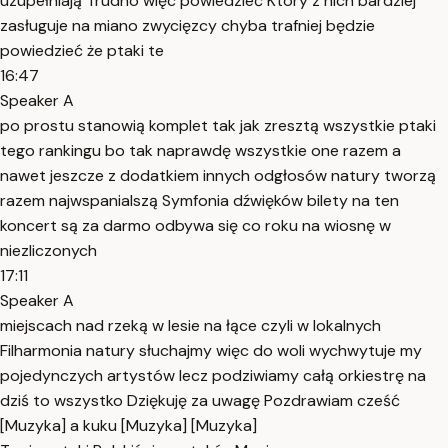
uzupełniają Trudno więc powiedzieć Który z nich bardziej
zasługuje na miano zwycięzcy chyba trafniej będzie
powiedzieć że ptaki te
16:47
Speaker A
po prostu stanowią komplet tak jak zresztą wszystkie ptaki
tego rankingu bo tak naprawdę wszystkie one razem a
nawet jeszcze z dodatkiem innych odgłosów natury tworzą
razem najwspanialszą Symfonia dźwięków bilety na ten
koncert są za darmo odbywa się co roku na wiosnę w
niezliczonych
17:11
Speaker A
miejscach nad rzeką w lesie na łące czyli w lokalnych
Filharmonia natury słuchajmy więc do woli wychwytuje my
pojedynczych artystów lecz podziwiamy całą orkiestrę na
dziś to wszystko Dziękuję za uwagę Pozdrawiam cześć
[Muzyka] a kuku [Muzyka] [Muzyka]