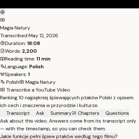
Magia Natury
Transcribed
May 12, 2026
Duration:
18:08
Words:
2,200
Reading time:
11 min
Language:
Polish
Speakers:
1
Polish
Magia Natury
Transcribe a YouTube Video
Ranking 10 najpiękniej śpiewających ptaków Polski z opisem
ich cech i znaczenia w przyrodzie i kulturze.
Transcript
Ask
Summary
Chapters
Questions
Ask about this video. Answers come from its transcript only
— with the timestamp, so you can check them.
Jakie funkcje pełni śpiew ptaków według tego filmu?