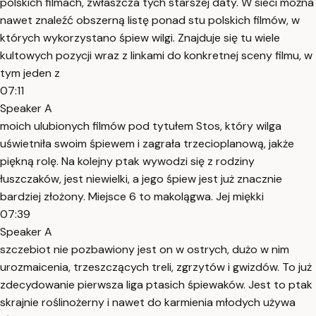
polskich filmach, zwłaszcza tych starszej daty. W sieci można
nawet znaleźć obszerną listę ponad stu polskich filmów, w
których wykorzystano śpiew wilgi. Znajduje się tu wiele
kultowych pozycji wraz z linkami do konkretnej sceny filmu, w
tym jeden z
07:11
Speaker A
moich ulubionych filmów pod tytułem Stos, który wilga
uświetniła swoim śpiewem i zagrała trzecioplanową, jakże
piękną rolę. Na kolejny ptak wywodzi się z rodziny
łuszczaków, jest niewielki, a jego śpiew jest już znacznie
bardziej złożony. Miejsce 6 to makolągwa. Jej miękki
07:39
Speaker A
szczebiot nie pozbawiony jest on w ostrych, dużo w nim
urozmaicenia, trzeszczących treli, zgrzytów i gwizdów. To już
zdecydowanie pierwsza liga ptasich śpiewaków. Jest to ptak
skrajnie roślinożerny i nawet do karmienia młodych używa