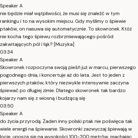
Speaker A
nie będzie miał wątpliwości, że musi się znaleźć w tym
rankingu i to na wysokim miejscu. Gdy myślimy o śpiewie
ptaków, on nasuwa się automatycznie. To skowronek. Któż
nie kocha tego śpiewu rozbrzmiewającego pośród
zakwitających pól i łąk? [Muzyka]
03:34
Speaker A
Skowronek rozpoczyna swoją pieśń już w marcu, pierwszego
pogodnego dnia, i koncertuje aż do lata. Jest to jeden z
pierwszych ptaków, który niezwykle intensywnie zaczyna
śpiewać po długiej zimie. Dlatego skowronek tak bardzo
kojarzy nam się z wiosną i budzącą się
03:50
Speaker A
do życia przyrodą. Żaden inny polski ptak nie poświęca tak
wiele energii na śpiewanie. Skowronki zazwyczaj śpiewają w
locie, unoszą się na wysokości 100-200 metrów, machając