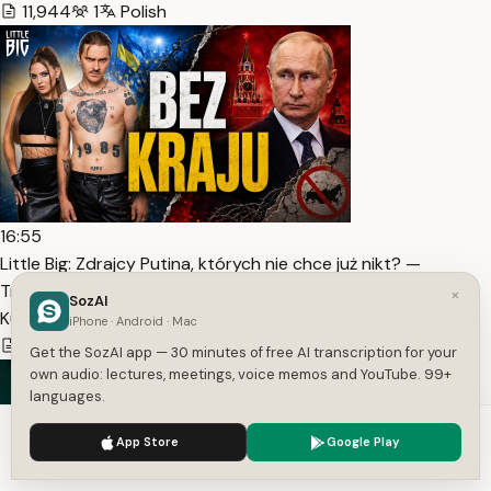
11,944
1
Polish
16:55
Little Big: Zdrajcy Putina, których nie chce już nikt? —
Transcript
×
SozAI
Kurtyna - historie zza sceny
iPhone · Android · Mac
2,369
1
Polish
Get the SozAI app — 30 minutes of free AI transcription for your
own audio: lectures, meetings, voice memos and YouTube. 99+
languages.
We use cookies to enhance your experience.
Privacy Policy
App Store
Google Play
Accept
Settings