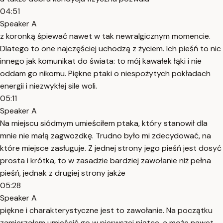
04:51
Speaker A
z koronką śpiewać nawet w tak newralgicznym momencie.
Dlatego to one najczęściej uchodzą z życiem. Ich pieśń to nic
innego jak komunikat do świata: to mój kawałek łąki i nie
oddam go nikomu. Piękne ptaki o niespożytych pokładach
energii i niezwykłej sile woli.
05:11
Speaker A
Na miejscu siódmym umieściłem ptaka, który stanowił dla
mnie nie małą zagwozdkę. Trudno było mi zdecydować, na
które miejsce zasługuje. Z jednej strony jego pieśń jest dosyć
prosta i krótka, to w zasadzie bardziej zawołanie niż pełna
pieśń, jednak z drugiej strony jakże
05:28
Speaker A
piękne i charakterystyczne jest to zawołanie. Na początku
zamierzałem umieścić go w pierwszej piątce, a może nawet