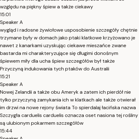
względu na piękny śpiew a także ciekawy
15:01
Speaker A
wygląd i radosne żywiołowe usposobienie szczegóły chętnie
trzymane były w domach jako ptaki klatkowe krzyżowano je
nawet z kanarkami uzyskując ciekawe mieszańce zwane
bastarda mi charakteryzujące się długimi donośnym
śpiewem miły dla ucha śpiew szczegółów był także
Przyczyną indukowania tych ptaków do Australii
15:21
Speaker A
Nowej Zelandii a także obu Ameryk a zatem ich pierdół nie
tylko przyczyną zamykania ich w klatkach ale także otwierał
im drzwi na nowe rejony świata To spierdalaj łacińska nazwa
Szczygła carduelis carduelis oznacza oset nasiona tej rośliny
są ulubionym pokarmem szczegółów
15:44
Speaker A