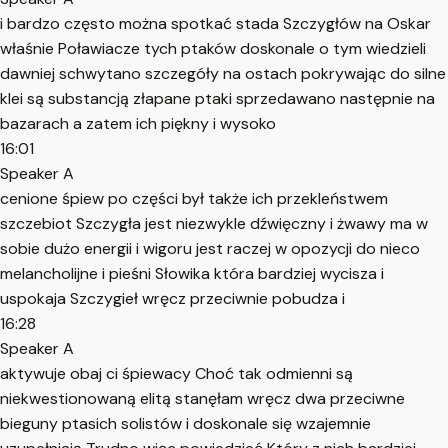
i bardzo często można spotkać stada Szczygłów na Oskar
właśnie Poławiacze tych ptaków doskonale o tym wiedzieli
dawniej schwytano szczegóły na ostach pokrywając do silne
klei są substancją złapane ptaki sprzedawano następnie na
bazarach a zatem ich piękny i wysoko
16:01
Speaker A
cenione śpiew po części był także ich przekleństwem
szczebiot Szczygła jest niezwykle dźwięczny i żwawy ma w
sobie dużo energii i wigoru jest raczej w opozycji do nieco
melancholijne i pieśni Słowika która bardziej wycisza i
uspokaja Szczygieł wręcz przeciwnie pobudza i
16:28
Speaker A
aktywuje obaj ci śpiewacy Choć tak odmienni są
niekwestionowaną elitą stanęłam wręcz dwa przeciwne
bieguny ptasich solistów i doskonale się wzajemnie