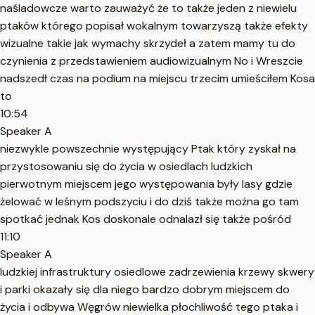
naśladowcze warto zauważyć że to także jeden z niewielu
ptaków którego popisał wokalnym towarzyszą także efekty
wizualne takie jak wymachy skrzydeł a zatem mamy tu do
czynienia z przedstawieniem audiowizualnym No i Wreszcie
nadszedł czas na podium na miejscu trzecim umieściłem Kosa
to
10:54
Speaker A
niezwykle powszechnie występujący Ptak który zyskał na
przystosowaniu się do życia w osiedlach ludzkich
pierwotnym miejscem jego występowania były lasy gdzie
żelować w leśnym podszyciu i do dziś także można go tam
spotkać jednak Kos doskonale odnalazł się także pośród
11:10
Speaker A
ludzkiej infrastruktury osiedlowe zadrzewienia krzewy skwery
i parki okazały się dla niego bardzo dobrym miejscem do
życia i odbywa Węgrów niewielka płochliwość tego ptaka i