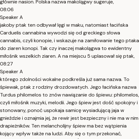
głównie nasion. Polska nazwa makolągwy sugeruje,
08:06
Speaker A
jakoby ptak ten odbywał lęgi w maku, natomiast łacińska
Carduelis cannabina wywodzi się od greckiego słowa
cannabis, czyli konopie, i wskazuje na zamiłowanie tego ptaka
do ziaren konopi. Tak czy inaczej makolągwa to ewidentny
miłośnik wszelkich ziaren. A na miejscu 5 uplasował się ptak,
08:27
Speaker A
którego zdolności wokalne podkreśla już sama nazwa. To
śpiewak, ptak z rodziny drozdowatych. Jego łacińska nazwa
Turdus philomelos to znów nawiązanie do śpiewu: philomelos,
czyli miłośnik muzyki, melodii. Jego śpiew jest dość spokojny i
stonowany, ponoć uspokaja samicę wysiadującą jaja w
gnieździe i oznajmia jej, że rewir jest bezpieczny i nie ma w nim
drapieżników. Ten melancholijny śpiew ma bez wątpienia
kojący wpływ także na ludzi. Aby się o tym przekonać,