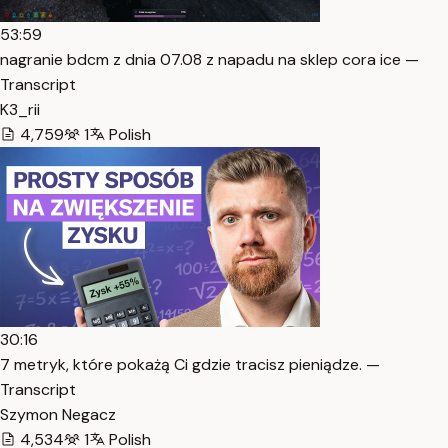
53:59
nagranie bdcm z dnia 07.08 z napadu na sklep cora ice —
Transcript
K3_rii
4,759
1
Polish
30:16
7 metryk, które pokażą Ci gdzie tracisz pieniądze. —
Transcript
Szymon Negacz
4,534
1
Polish