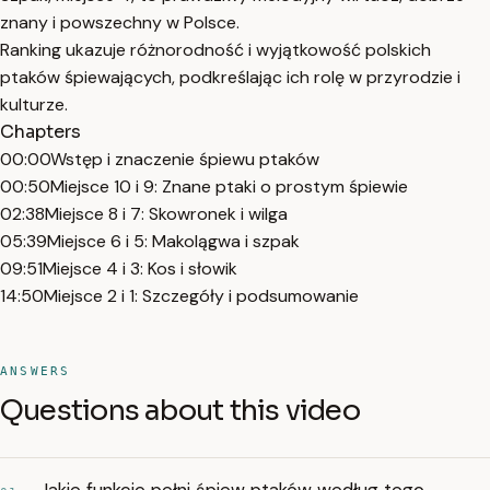
znany i powszechny w Polsce.
Ranking ukazuje różnorodność i wyjątkowość polskich
ptaków śpiewających, podkreślając ich rolę w przyrodzie i
kulturze.
Chapters
00:00
Wstęp i znaczenie śpiewu ptaków
00:50
Miejsce 10 i 9: Znane ptaki o prostym śpiewie
02:38
Miejsce 8 i 7: Skowronek i wilga
05:39
Miejsce 6 i 5: Makolągwa i szpak
09:51
Miejsce 4 i 3: Kos i słowik
14:50
Miejsce 2 i 1: Szczegóły i podsumowanie
ANSWERS
Questions about this video