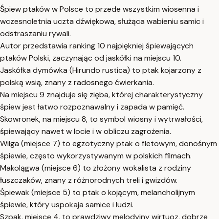
Śpiew ptaków w Polsce to przede wszystkim wiosenna i
wczesnoletnia uczta dźwiękowa, służąca wabieniu samic i
odstraszaniu rywali.
Autor przedstawia ranking 10 najpiękniej śpiewających
ptaków Polski, zaczynając od jaskółki na miejscu 10.
Jaskółka dymówka (Hirundo rustica) to ptak kojarzony z
polską wsią, znany z radosnego ćwierkania.
Na miejscu 9 znajduje się zięba, której charakterystyczny
śpiew jest łatwo rozpoznawalny i zapada w pamięć.
Skowronek, na miejscu 8, to symbol wiosny i wytrwałości,
śpiewający nawet w locie i w obliczu zagrożenia.
Wilga (miejsce 7) to egzotyczny ptak o fletowym, donośnym
śpiewie, często wykorzystywanym w polskich filmach.
Makolągwa (miejsce 6) to złożony wokalista z rodziny
łuszczaków, znany z różnorodnych treli i gwizdów.
Śpiewak (miejsce 5) to ptak o kojącym, melancholijnym
śpiewie, który uspokaja samice i ludzi.
Szpak, miejsce 4, to prawdziwy melodyjny wirtuoz, dobrze