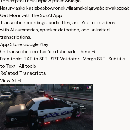
Topics:
ptaki Polski
śpiew ptaków
Magia
Natury
jaskółka
zięba
skowronek
wilga
makolągwa
śpiewak
szpak
Get More with the SozAI App
Transcribe recordings, audio files, and YouTube videos —
with AI summaries, speaker detection, and unlimited
transcriptions.
App Store
Google Play
Or transcribe another YouTube video here →
Free tools:
TXT to SRT
·
SRT Validator
·
Merge SRT
·
Subtitle
to Text
·
All tools
Related Transcripts
View All