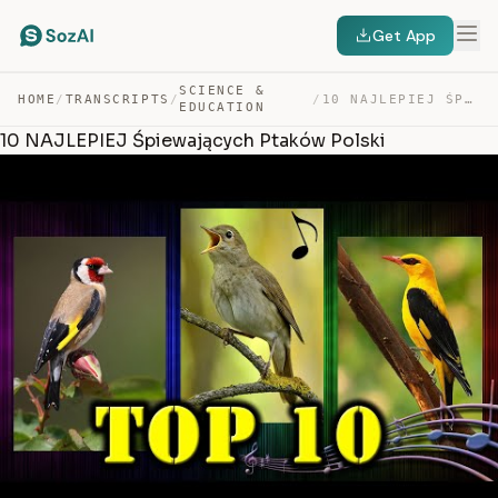
Get App
SCIENCE &
HOME
/
TRANSCRIPTS
/
/
10 NAJLEPIEJ ŚPIEWAJĄCYCH PTAKÓW POLSKI — TRANSCRIPT
EDUCATION
10 NAJLEPIEJ Śpiewających Ptaków Polski