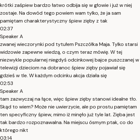
krótki zaśpiew bardzo łatwo odbija się w głowie i już w niej
zostaje. Na dowód tego powiem wam tylko, że ja sam
pamiętam charakterystyczny śpiew zięby z tak
02:37
Speaker A
zwanej wieczorynki pod tytułem Pszczółka Maja. Tylko starsi
widzowie zapewne wiedzą, o czym teraz mówię. W tej
niezwykle popularnej niegdyś odcinkowej bajce puszczanej w
telewizji dzieciom na dobranoc śpiew zięby pojawiał się
gdzieś w tle. W każdym odcinku akcja działa się
02:53
Speaker A
tam zazwyczaj na łące, więc śpiew zięby stanowi idealne tło.
Skąd to wiem? Może nie uwierzycie, ale po prostu pamiętam
ten specyficzny śpiew, mimo iż minęło już tyle lat. Zięba jest
tak bardzo rozpoznawalna. Na miejscu ósmym ptak, co do
którego nikt
03:14