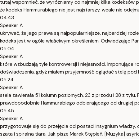
tutaj wspomnieć, że wyróżniamy co najmniej kilka kodeksów 
że kodeks Hammurabiego nie jest najstarszy, wcale nie odejm
04:43
Speaker A
ukrywać, że jego prawa są najpopularniejsze, najbardziej ro
kodeks jest w ogóle właściwym określeniem. Odwiedzając Pary
05:04
Speaker A
które wzbudzają tyle kontrowersji i niejasności. Imponujące 
doświadczenia, gdyż miałem przyjemność oglądać stelę pod 
05:24
Speaker A
stela zawierała 51 kolumn poziomych, 23 z przodu i 28 z tyłu
prawdopodobnie Hammurabiego odbierającego od drugiej post
05:45
Speaker A
przygotowuje się do przejęcia od postaci insygnium władzy, c
szata i spiralna tiara. Jak pisze Marek Stępień, [Muzyka] asy