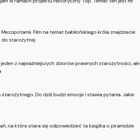
ijam w ramach projektu Historyczny Top. Temat ten jest mi
Mezopotamii. Film na temat babilońskiego króla znajdziecie
ę do starożytnej
ako jeden z najważniejszych zbiorów prawnych starożytności, ale
a
starożytnego. Do dziś budzi emocje i stawia pytania. Jakie
ań, na które stara się odpowiedzieć ta książka o piramidzie