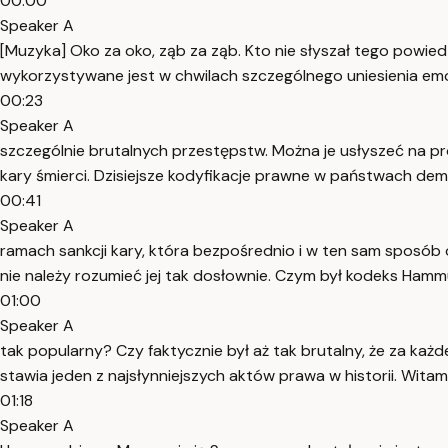
00:00
Speaker A
[Muzyka] Oko za oko, ząb za ząb. Kto nie słyszał tego powied
wykorzystywane jest w chwilach szczególnego uniesienia em
00:23
Speaker A
szczególnie brutalnych przestępstw. Można je usłyszeć na p
kary śmierci. Dzisiejsze kodyfikacje prawne w państwach demo
00:41
Speaker A
ramach sankcji kary, która bezpośrednio i w ten sam sposób
nie należy rozumieć jej tak dosłownie. Czym był kodeks Ham
01:00
Speaker A
tak popularny? Czy faktycznie był aż tak brutalny, że za każ
stawia jeden z najsłynniejszych aktów prawa w historii. Wita
01:18
Speaker A