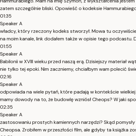
Hammurabiego. Mam na imię Szymon, z wykształcenia jestem pra
zatem szczególnie bliski. Opowieść o kodeksie Hammurabiego
01:35
Speaker A
władcy, który rzeczony kodeks stworzył. Mowa tu oczywiście
na moim kanale, link dodałem także w opisie tego podcastu. Dzi
01:55
Speaker A
Babilonii w XVIII wieku przed naszą erą. Dzisiejszy materiał w
nie tylko tej epoki. Nim zaczniemy, chciałbym wam polecić św
02:16
Speaker A
odpowiada na wiele pytań, które padają w kontekście wielkiej
mamy dowody na to, że budowlę wzniósł Cheops? W jaki spos
02:35
Speaker A
zastosowaniu prostych kamiennych narzędzi? Skąd pomysły i te
Cheopsa. Zrobiłem w przeszłości film, ale gdyby ta książka 