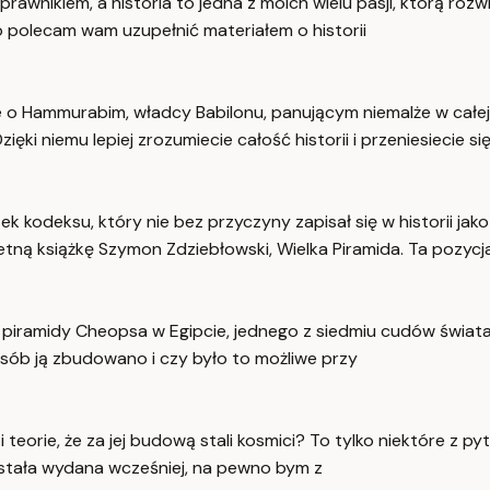
wnikiem, a historia to jedna z moich wielu pasji, którą rozw
 polecam wam uzupełnić materiałem o historii
 o Hammurabim, władcy Babilonu, panującym niemalże w całej 
ęki niemu lepiej zrozumiecie całość historii i przeniesiecie si
ątek kodeksu, który nie bez przyczyny zapisał się w historii j
ietną książkę Szymon Zdziebłowski, Wielka Piramida. Ta pozycj
 piramidy Cheopsa w Egipcie, jednego z siedmiu cudów świata 
ób ją zbudowano i czy było to możliwe przy
orie, że za jej budową stali kosmici? To tylko niektóre z pyt
została wydana wcześniej, na pewno bym z