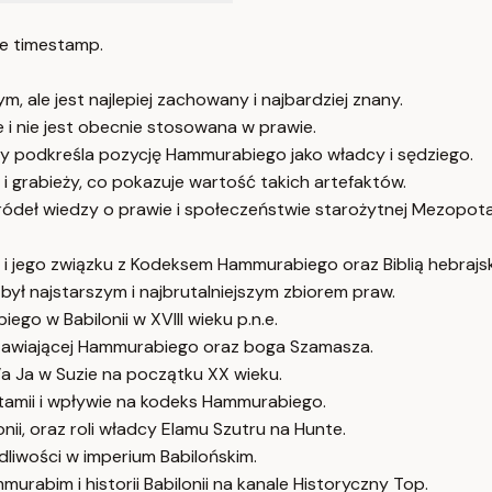
e timestamp.
ale jest najlepiej zachowany i najbardziej znany.
 i nie jest obecnie stosowana w prawie.
y podkreśla pozycję Hammurabiego jako władcy i sędziego.
 i grabieży, co pokazuje wartość takich artefaktów.
ódeł wiedzy o prawie i społeczeństwie starożytnej Mezopota
 i jego związku z Kodeksem Hammurabiego oraz Biblią hebrajs
był najstarszym i najbrutalniejszym zbiorem praw.
o w Babilonii w XVIII wieku p.n.e.
edstawiającej Hammurabiego oraz boga Szamasza.
’a Ja w Suzie na początku XX wieku.
amii i wpływie na kodeks Hammurabiego.
onii, oraz roli władcy Elamu Szutru na Hunte.
liwości w imperium Babilońskim.
rabim i historii Babilonii na kanale Historyczny Top.