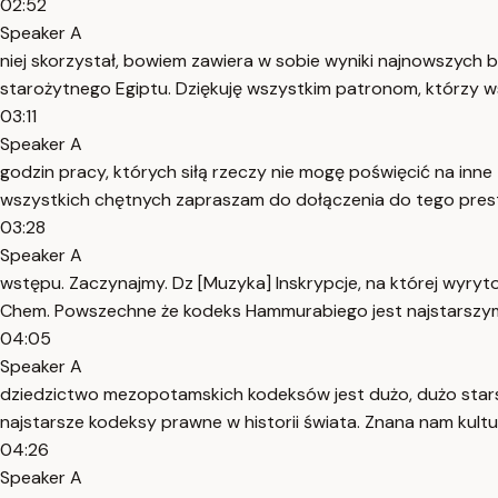
02:52
Speaker A
niej skorzystał, bowiem zawiera w sobie wyniki najnowszych bad
starożytnego Egiptu. Dziękuję wszystkim patronom, którzy wsp
03:11
Speaker A
godzin pracy, których siłą rzeczy nie mogę poświęcić na inne 
wszystkich chętnych zapraszam do dołączenia do tego prest
03:28
Speaker A
wstępu. Zaczynajmy. Dz [Muzyka] Inskrypcje, na której wyryt
Chem. Powszechne że kodeks Hammurabiego jest najstarszym zb
04:05
Speaker A
dziedzictwo mezopotamskich kodeksów jest dużo, dużo stars
najstarsze kodeksy prawne w historii świata. Znana nam kult
04:26
Speaker A