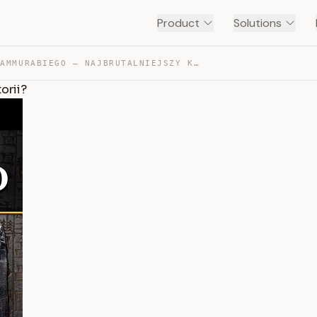
Product
Solutions
KODEKS HAMMURABIEGO – NAJBRUTALNIEJSZY KODEKS W HISTORII? — TRANSCRIPT
orii?