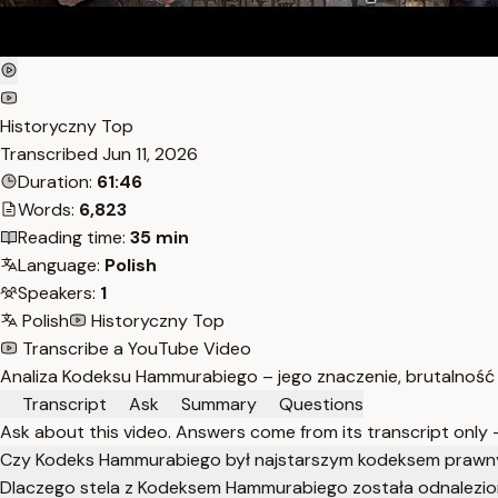
Historyczny Top
Transcribed
Jun 11, 2026
Duration:
61:46
Words:
6,823
Reading time:
35 min
Language:
Polish
Speakers:
1
Polish
Historyczny Top
Transcribe a YouTube Video
Analiza Kodeksu Hammurabiego – jego znaczenie, brutalność i
Transcript
Ask
Summary
Questions
Ask about this video. Answers come from its transcript only
Czy Kodeks Hammurabiego był najstarszym kodeksem praw
Dlaczego stela z Kodeksem Hammurabiego została odnaleziona 