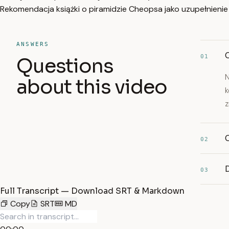
Rekomendacja książki o piramidzie Cheopsa jako uzupełnienie
ANSWERS
01
Questions
N
about this video
k
z
02
03
Full Transcript — Download SRT & Markdown
Copy
SRT
MD