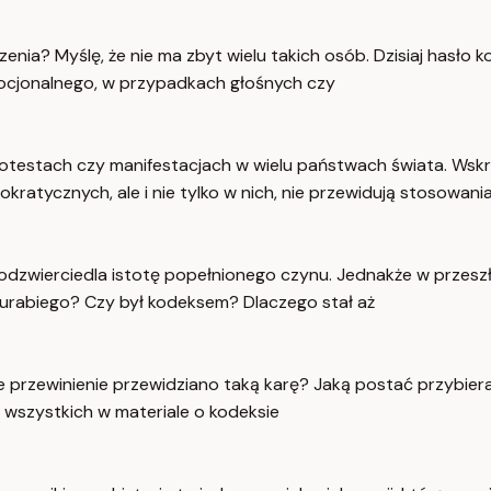
zenia? Myślę, że nie ma zbyt wielu takich osób. Dzisiaj hasło
ocjonalnego, w przypadkach głośnych czy
rotestach czy manifestacjach w wielu państwach świata. Wskr
kratycznych, ale i nie tylko w nich, nie przewidują stosowani
 odzwierciedla istotę popełnionego czynu. Jednakże w przes
murabiego? Czy był kodeksem? Dlaczego stał aż
de przewinienie przewidziano taką karę? Jaką postać przybier
m wszystkich w materiale o kodeksie