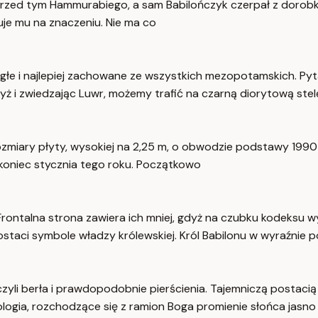
przed tym Hammurabiego, a sam Babilończyk czerpał z dorobku
uje mu na znaczeniu. Nie ma co
zległe i najlepiej zachowane ze wszystkich mezopotamskich. 
ż i zwiedzając Luwr, możemy trafić na czarną diorytową stelę
rozmiary płyty, wysokiej na 2,25 m, o obwodzie podstawy 1990
koniec stycznia tego roku. Początkowo
. Frontalna strona zawiera ich mniej, gdyż na czubku kodeksu
aci symbole władzy królewskiej. Król Babilonu w wyraźnie 
zyli berła i prawdopodobnie pierścienia. Tajemniczą postacią
riologia, rozchodzące się z ramion Boga promienie słońca jasno