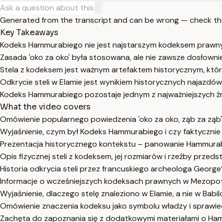
Generated from the transcript and can be wrong — check th
Key Takeaways
Kodeks Hammurabiego nie jest najstarszym kodeksem prawnym, 
Zasada 'oko za oko' była stosowana, ale nie zawsze dosłownie
Stela z kodeksem jest ważnym artefaktem historycznym, któr
Odkrycie steli w Elamie jest wynikiem historycznych najazdów
Kodeks Hammurabiego pozostaje jednym z najważniejszych źr
What the video covers
Omówienie popularnego powiedzenia 'oko za oko, ząb za ząb'
Wyjaśnienie, czym był Kodeks Hammurabiego i czy faktycznie 
Prezentacja historycznego kontekstu – panowanie Hammurabieg
Opis fizycznej steli z kodeksem, jej rozmiarów i rzeźby prz
Historia odkrycia steli przez francuskiego archeologa George
Informacje o wcześniejszych kodeksach prawnych w Mezopot
Wyjaśnienie, dlaczego stelę znaleziono w Elamie, a nie w Babil
Omówienie znaczenia kodeksu jako symbolu władzy i sprawied
Zachęta do zapoznania się z dodatkowymi materiałami o Hammu