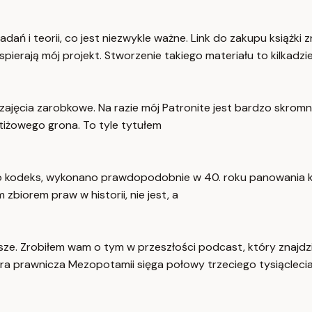
ań i teorii, co jest niezwykle ważne. Link do zakupu książki z
ierają mój projekt. Stworzenie takiego materiału to kilkadzie
zajęcia zarobkowe. Na razie mój Patronite jest bardzo skromny,
iżowego grona. To tyle tytułem
o kodeks, wykonano prawdopodobnie w 40. roku panowania król
iorem praw w historii, nie jest, a
ze. Zrobiłem wam o tym w przeszłości podcast, który znajdz
ura prawnicza Mezopotamii sięga połowy trzeciego tysiącleci