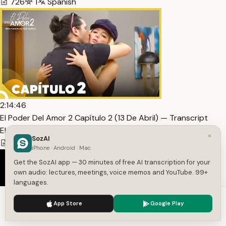
726
1
Spanish
2:14:46
El Poder Del Amor 2 Capítulo 2 (13 De Abril) — Transcript
El Poder Del Amor
×
SozAI
9,982
1
Spanish
iPhone · Android · Mac
Get the SozAI app — 30 minutes of free AI transcription for your
own audio: lectures, meetings, voice memos and YouTube. 99+
languages.
We use cookies to enhance your experience.
Privacy Policy
App Store
Google Play
Accept
Settings