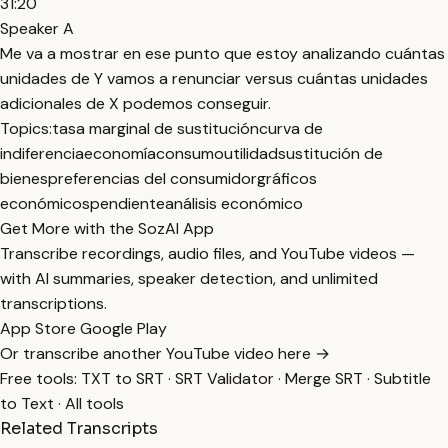
31:20
Speaker A
Me va a mostrar en ese punto que estoy analizando cuántas
unidades de Y vamos a renunciar versus cuántas unidades
adicionales de X podemos conseguir.
Topics:
tasa marginal de sustitución
curva de
indiferencia
economía
consumo
utilidad
sustitución de
bienes
preferencias del consumidor
gráficos
económicos
pendiente
análisis económico
Get More with the SozAI App
Transcribe recordings, audio files, and YouTube videos —
with AI summaries, speaker detection, and unlimited
transcriptions.
App Store
Google Play
Or transcribe another YouTube video here →
Free tools:
TXT to SRT
·
SRT Validator
·
Merge SRT
·
Subtitle
to Text
·
All tools
Related Transcripts