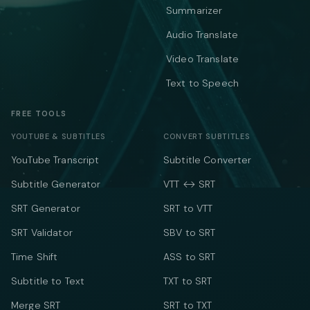
Summarizer
Audio Translate
Video Translate
Text to Speech
FREE TOOLS
YOUTUBE & SUBTITLES
CONVERT SUBTITLES
YouTube Transcript
Subtitle Converter
Subtitle Generator
VTT ↔ SRT
SRT Generator
SRT to VTT
SRT Validator
SBV to SRT
Time Shift
ASS to SRT
Subtitle to Text
TXT to SRT
Merge SRT
SRT to TXT