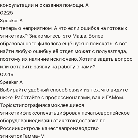
консультации и оказания помощи. А
02:25
Speaker A
теперь о неприятном. А что если ошибка на готовых
этикетках? Знакомьтесь, это Маша. Более
образованного филолога ещё нужно поискать. А вот
найти любую ошибку её отдел может с полувзгляда,
поэтому их наличие исключено. Хотите задать вопрос
или оставить заявку на работу с нами?
02:49
Speaker A
Выбирайте удобный способ связи из тех, что видите
ниже. Работайте с профессионалами, ваши ГАМом.
Topics:
типография
самоклеящиеся
этикетки
флексопечать
цифровая печать
европейское
оборудование
дизайн этикеток
доставка по
России
контроль качества
производство
этикеток
Гамма-М