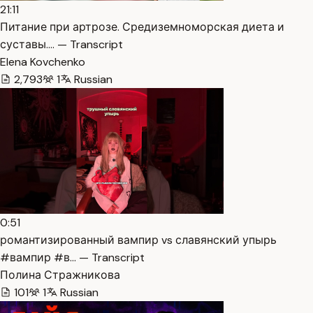
21:11
Питание при артрозе. Средиземноморская диета и
суставы.… — Transcript
Elena Kovchenko
2,793
1
Russian
0:51
романтизированный вампир vs славянский упырь
#вампир #в… — Transcript
Полина Стражникова
101
1
Russian