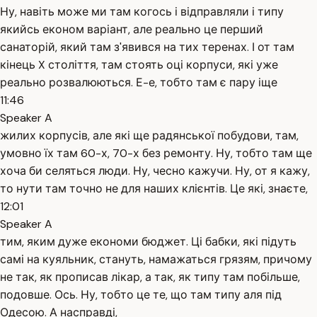
Ну, навіть може ми там когось і відправляли і типу
якийсь економ варіант, але реально це перший
санаторій, який там з'явився на тих теренах. І от там
кінець X століття, там стоять оці корпуси, які уже
реально розвалюються. Е-е, тобто там є пару іще
11:46
Speaker A
жилих корпусів, але які ще радянської побудови, там,
умовно їх там 60-х, 70-х без ремонту. Ну, тобто там ще
хоча би селяться люди. Ну, чесно кажучи. Ну, от я кажу,
то нути там точно не для наших клієнтів. Це які, знаєте,
12:01
Speaker A
тим, яким дуже економи бюджет. Ці бабки, які підуть
самі на куяльник, стануть, намажаться грязям, причому
не так, як прописав лікар, а так, як типу там побільше,
подовше. Ось. Ну, тобто це те, що там типу аля під
Одесою. А насправді,