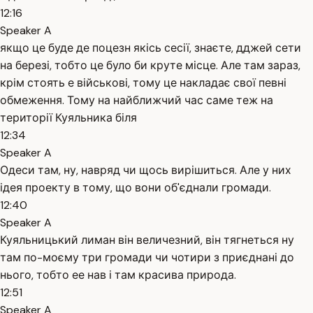
12:16
Speaker A
якщо це буде де поцезн якісь сесії, знаєте, дджей сети
на березі, тобто це було би круте місце. Але там зараз,
крім стоять е військові, тому це накладає свої певні
обмеження. Тому на найближчий час саме теж на
території Куяльника біля
12:34
Speaker A
Одеси там, ну, навряд чи щось вирішиться. Але у них
ідея проекту в тому, що вони об'єднали громади.
12:40
Speaker A
Куяльницький лиман він величезний, він тягнеться ну
там по-моєму три громади чи чотири з приєднані до
нього, тобто ее нав і там красива природа.
12:51
Speaker A