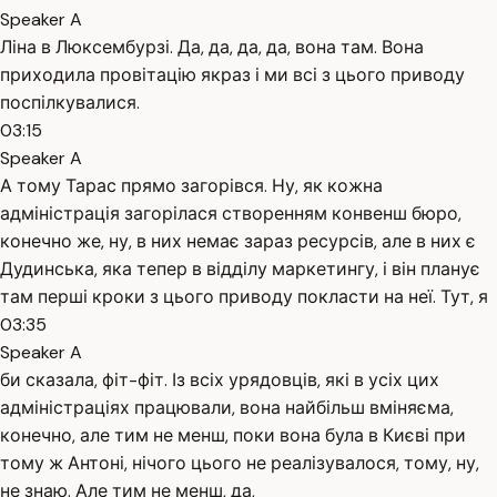
Speaker A
Ліна в Люксембурзі. Да, да, да, да, вона там. Вона
приходила провітацію якраз і ми всі з цього приводу
поспілкувалися.
03:15
Speaker A
А тому Тарас прямо загорівся. Ну, як кожна
адміністрація загорілася створенням конвенш бюро,
конечно же, ну, в них немає зараз ресурсів, але в них є
Дудинська, яка тепер в відділу маркетингу, і він планує
там перші кроки з цього приводу покласти на неї. Тут, я
03:35
Speaker A
би сказала, фіт-фіт. Із всіх урядовців, які в усіх цих
адміністраціях працювали, вона найбільш вміняєма,
конечно, але тим не менш, поки вона була в Києві при
тому ж Антоні, нічого цього не реалізувалося, тому, ну,
не знаю. Але тим не менш, да,