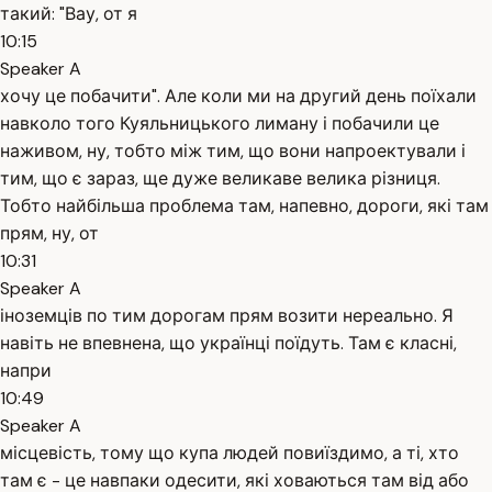
такий: "Вау, от я
10:15
Speaker A
хочу це побачити". Але коли ми на другий день поїхали
навколо того Куяльницького лиману і побачили це
наживом, ну, тобто між тим, що вони напроектували і
тим, що є зараз, ще дуже великаве велика різниця.
Тобто найбільша проблема там, напевно, дороги, які там
прям, ну, от
10:31
Speaker A
іноземців по тим дорогам прям возити нереально. Я
навіть не впевнена, що українці поїдуть. Там є класні,
напри
10:49
Speaker A
місцевість, тому що купа людей повиїздимо, а ті, хто
там є - це навпаки одесити, які ховаються там від або