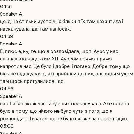
04:31
Speaker A
це, е, не стільки зустрічі, скільки я їх там нахантила і
насканувала, да, там напіосах.
04:39
Speaker A
Е, плюс е, ну, те, що я розповідала, щопі Аурс у нас
співпав з канадським ХПІ Аурсом прямо, прямо
напротив нас. Це було і добре, і погано. Добре, тому що
більше відвідувачів, які прийшли до них, але одним ухом
там щось притулилися і до
04:56
Speaker A
нас. І я їх також частину з них посканувала. Але погано
було в тому, що нічого не було чути з того, що я
розповідаю. І взагалі це не було схоже на презентацію.
05:06
Speaker A