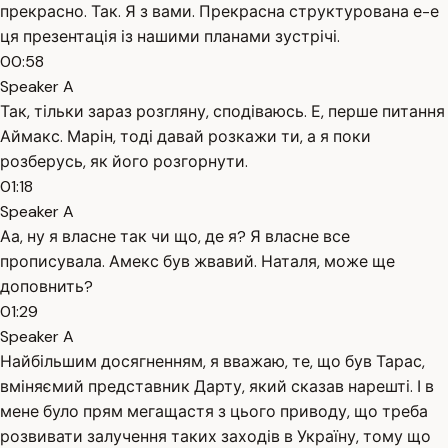
прекрасно. Так. Я з вами. Прекрасна структурована е-е
ця презентація із нашими планами зустрічі.
00:58
Speaker A
Так, тільки зараз розгляну, сподіваюсь. Е, перше питання
Аймакс. Марін, тоді давай розкажи ти, а я поки
розберусь, як його розгорнути.
01:18
Speaker A
Аа, ну я власне так чи що, де я? Я власне все
прописувала. Амекс був жвавий. Наталя, може ще
доповнить?
01:29
Speaker A
Найбільшим досягненням, я вважаю, те, що був Тарас,
вміняємий представник Дарту, який сказав нарешті. І в
мене було прям мегащастя з цього приводу, що треба
розвивати залучення таких заходів в Україну, тому що