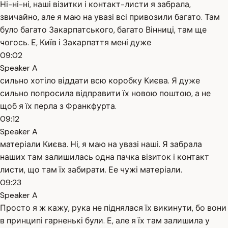
Ні-ні-ні, наші візитки і контакт-листи я забрала,
звичайно, але я маю на увазі всі привозили багато. Там
було багато Закарпатського, багато Вінниці, там ще
чогось. Е, Київ і Закарпаття мені дуже
09:02
Speaker A
сильно хотіло віддати всю коробку Києва. Я дуже
сильно попросила відправити їх новою поштою, а не
щоб я їх перла з Франкфурта.
09:12
Speaker A
матеріали Києва. Ні, я маю на увазі наші. Я забрала
наших там залишилась одна пачка візиток і контакт
листи, що там їх забирати. Ее чужі матеріали.
09:23
Speaker A
Просто я ж кажу, рука не піднялася їх викинути, бо вони
в принципі гарненькі були. Е, але я їх там залишила у