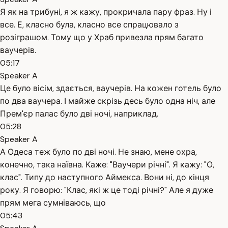
Я як на трибуні, я ж кажу, прокричала пару фраз. Ну і
все. Е, класно була, класно все спрацювало з
розіграшом. Тому що у Храб привезла прям багато
ваучерів.
05:17
Speaker A
Це було вісім, здається, ваучерів. На кожен готель було
по два ваучера. І майже скрізь десь було одна ніч, але
Прем'єр палас було дві ночі, наприклад.
05:28
Speaker A
А Одеса теж було по дві ночі. Не знаю, мене охра,
конечно, така наївна. Каже: "Ваучери річні". Я кажу: "О,
клас". Типу до наступного Аймекса. Вони ні, до кінця
року. Я говорю: "Клас, які ж це тоді річні?" Але я дуже
прям мега сумніваюсь, що
05:43