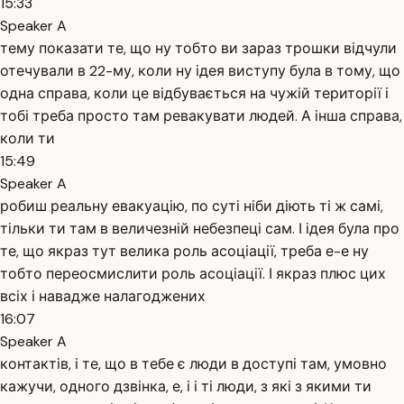
15:33
Speaker A
тему показати те, що ну тобто ви зараз трошки відчули
отечували в 22-му, коли ну ідея виступу була в тому, що
одна справа, коли це відбувається на чужій території і
тобі треба просто там ревакувати людей. А інша справа,
коли ти
15:49
Speaker A
робиш реальну евакуацію, по суті ніби діють ті ж самі,
тільки ти там в величезній небезпеці сам. І ідея була про
те, що якраз тут велика роль асоціації, треба е-е ну
тобто переосмислити роль асоціації. І якраз плюс цих
всіх і навадже налагоджених
16:07
Speaker A
контактів, і те, що в тебе є люди в доступі там, умовно
кажучи, одного дзвінка, е, і і ті люди, з які з якими ти