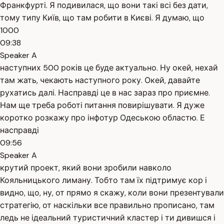
Франкфурті. Я подивилася, що вони такі всі без дати,
тому типу Київ, що там робити в Києві. Я думаю, що
1000
09:38
Speaker A
наступних 500 років це буде актуально. Ну окей, нехай
там жать, чекають наступного року. Окей, давайте
рухатись далі. Насправді це в нас зараз про приємне.
Нам ще треба роботі питання повирішувати. Я дуже
коротко розкажу про інфотур Одеською областю. Е
насправді
09:56
Speaker A
крутий проект, який вони зробили навколо
Кояльницького лиману. Тобто там їх підтримує кор і
видно, що, ну, от прямо я скажу, коли вони презентували
стратегію, от наскільки все правильно прописано, там
ледь не ідеальний туристичний кластер і ти дивишся і