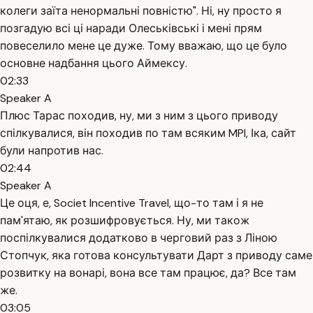
колеги заїта ненормальні повністю". Ні, ну просто я
позгадую всі ці наради Олеськівські і мені прям
повеселило мене це дуже. Тому вважаю, що це було
основне надбання цього Аймексу.
02:33
Speaker A
Плюс Тарас походив, ну, ми з ним з цього приводу
спілкувалися, він походив по там всяким MPI, Іка, сайт
були напротив нас.
02:44
Speaker A
Це оця, е, Societ Incentive Travel, що-то там і я не
пам'ятаю, як розшифровується. Ну, ми також
поспілкувалися додатково в черговий раз з Ліною
Стопчук, яка готова консультувати Дарт з приводу саме
розвитку на вонарі, вона все там працює, да? Все там
же.
03:05