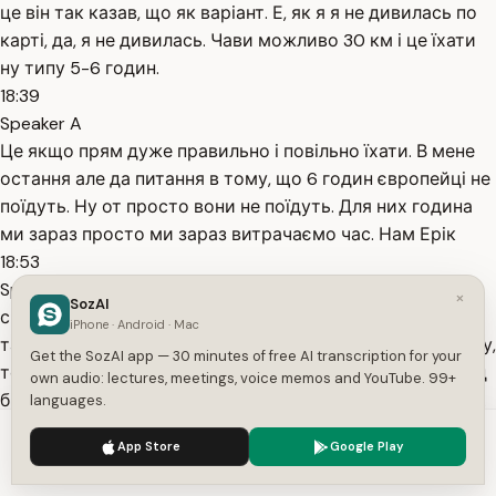
це він так казав, що як варіант. Е, як я я не дивилась по
карті, да, я не дивилась. Чави можливо 30 км і це їхати
ну типу 5-6 годин.
18:39
Speaker A
Це якщо прям дуже правильно і повільно їхати. В мене
остання але да питання в тому, що 6 годин європейці не
поїдуть. Ну от просто вони не поїдуть. Для них година
ми зараз просто ми зараз витрачаємо час. Нам Ерік
18:53
Speaker A
×
SozAI
сказав на другий день, що це майже нереально що Ну
iPhone · Android · Mac
так, але я просто дівлюся, що така ідея постур в Україну,
Get the SozAI app — 30 minutes of free AI transcription for your
тому що з точки зору безпеки, з точки зору, що переїзд
own audio: lectures, meetings, voice memos and YouTube. 99+
більше ніж дві години, це просто анріал для європейців.
languages.
Вони
We use cookies to enhance your experience.
Privacy Policy
App Store
Google Play
19:07
Accept
Settings
Speaker A