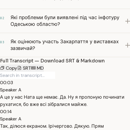
Які проблеми були виявлені під час інфотуру
02
Одеською областю?
Як оцінюють участь Закарпаття у виставках
03
зазвичай?
Full Transcript — Download SRT & Markdown
Copy
SRT
MD
00:03
Speaker A
А це у нас Ната ще немає. Да. Ну я пропоную починати
рухатися, бо вже всі зібралися майже.
00:14
Speaker A
Так, ділюся екраном. Ірічергово. Дякую. Прям