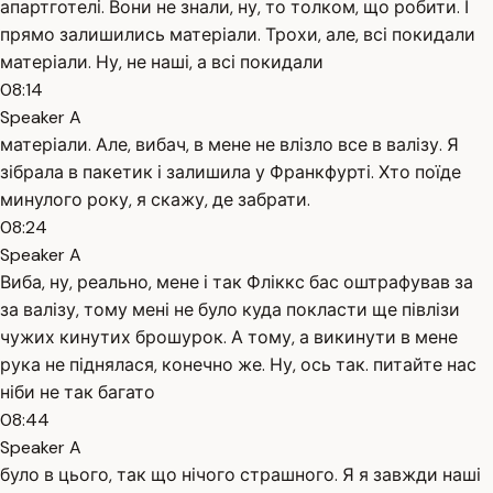
апартготелі. Вони не знали, ну, то толком, що робити. І
прямо залишились матеріали. Трохи, але, всі покидали
матеріали. Ну, не наші, а всі покидали
08:14
Speaker A
матеріали. Але, вибач, в мене не влізло все в валізу. Я
зібрала в пакетик і залишила у Франкфурті. Хто поїде
минулого року, я скажу, де забрати.
08:24
Speaker A
Виба, ну, реально, мене і так Фліккс бас оштрафував за
за валізу, тому мені не було куда покласти ще півлізи
чужих кинутих брошурок. А тому, а викинути в мене
рука не піднялася, конечно же. Ну, ось так. питайте нас
ніби не так багато
08:44
Speaker A
було в цього, так що нічого страшного. Я я завжди наші