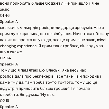
вони приносять більше бюджету. Не прийшло і, я не
знаю,
01:46
Speaker A
скількись мільярдів років, коли дар це зрозумів. Але я
прям дуже щаслива, що це відбулося. Наче така об'єк, ну
как як це проста штука, да, але це прям, я не знаю, mind
changing experience. Я прям так стрибала, він подумав,
що я скаже.
02:04
Speaker A
Тому що я пам'ятаю цю Олеські, яка весь час
розповідала про бекпекерів і все таке. І він походив і
каже: "Ну да, там треба то-то то-тото, тому що ця
індустрія приносить більше грошей". І я почала
стрибати. Він думає: "Ну всь,
02:19
Speaker A