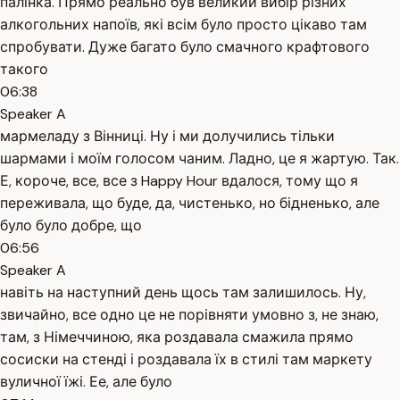
палінка. Прямо реально був великий вибір різних
алкогольних напоїв, які всім було просто цікаво там
спробувати. Дуже багато було смачного крафтового
такого
06:38
Speaker A
мармеладу з Вінниці. Ну і ми долучились тільки
шармами і моїм голосом чаним. Ладно, це я жартую. Так.
Е, короче, все, все з Happy Hour вдалося, тому що я
переживала, що буде, да, чистенько, но бідненько, але
було було добре, що
06:56
Speaker A
навіть на наступний день щось там залишилось. Ну,
звичайно, все одно це не порівняти умовно з, не знаю,
там, з Німеччиною, яка роздавала смажила прямо
сосиски на стенді і роздавала їх в стилі там маркету
вуличної їжі. Ее, але було