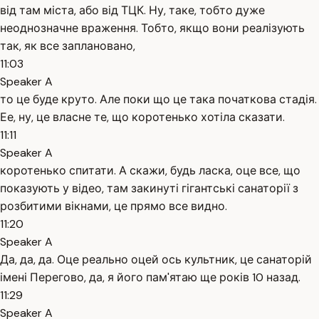
від там міста, або від ТЦК. Ну, таке, тобто дуже
неоднозначне враження. Тобто, якщо вони реалізують
так, як все заплановано,
11:03
Speaker A
то це буде круто. Але поки що це така початкова стадія.
Ее, ну, це власне те, що коротенько хотіла сказати.
11:11
Speaker A
коротенько спитати. А скажи, будь ласка, оце все, що
показують у відео, там закинуті гігантські санаторії з
розбитими вікнами, це прямо все видно.
11:20
Speaker A
Да, да, да. Оце реально оцей ось культник, це санаторій
імені Перегово, да, я його пам'ятаю ще років 10 назад.
11:29
Speaker A