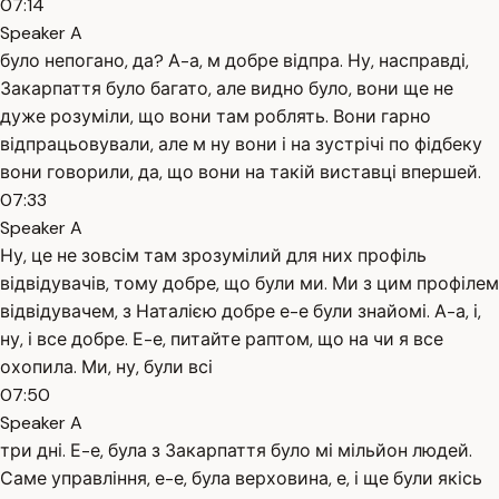
07:14
Speaker A
було непогано, да? А-а, м добре відпра. Ну, насправді,
Закарпаття було багато, але видно було, вони ще не
дуже розуміли, що вони там роблять. Вони гарно
відпрацьовували, але м ну вони і на зустрічі по фідбеку
вони говорили, да, що вони на такій виставці впершей.
07:33
Speaker A
Ну, це не зовсім там зрозумілий для них профіль
відвідувачів, тому добре, що були ми. Ми з цим профілем
відвідувачем, з Наталією добре е-е були знайомі. А-а, і,
ну, і все добре. Е-е, питайте раптом, що на чи я все
охопила. Ми, ну, були всі
07:50
Speaker A
три дні. Е-е, була з Закарпаття було мі мільйон людей.
Саме управління, е-е, була верховина, е, і ще були якісь