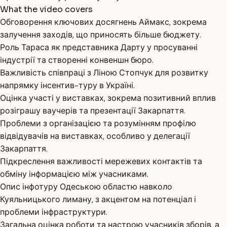
What the video covers
Обговорення ключових досягнень Аймакс, зокрема
залучення заходів, що приносять більше бюджету.
Роль Тараса як представника Дарту у просуванні
індустрії та створенні конвеншн бюро.
Важливість співпраці з Ліною Стопчук для розвитку
напрямку інсентив-туру в Україні.
Оцінка участі у виставках, зокрема позитивний вплив
розіграшу ваучерів та презентації Закарпаття.
Проблеми з організацією та розумінням профілю
відвідувачів на виставках, особливо у делегації
Закарпаття.
Підкреслення важливості мережевих контактів та
обміну інформацією між учасниками.
Опис інфотуру Одеською областю навколо
Куяльницького лиману, з акцентом на потенціал і
проблеми інфраструктури.
Загальна оцінка роботи та настрою учасників зборів, а