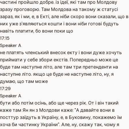
частині пройшло добре. із ідеї, які там про Молдову
зразу проговорю. Там Молдова на такому ж статусі
зараз, як і ми, е, в Екті, але ніби скоро вони сказали, що в
них уже з'являються кошти і вони ніби готові будуть
навіть платити, бо вони поки що
17:15
Speaker A
не платять членський внесок екту і вони дуже хочуть
приймати у себе збори екстів. Попередньо може це
буде там наступне літо, але там три претенденти на
наступне літо. якщо це буде не наступне літо, ну, я
думаю, що там може
17:29
Speaker A
бути або потім осінь, або ще через рік. От і він такий
каже там Ян ян з Молдови каже: "А давайте вони в
посттур заїдуть в Україну, е, в Буковину, покажемо їм
хоча би частинку України". Але, ну, скажу так, чому я