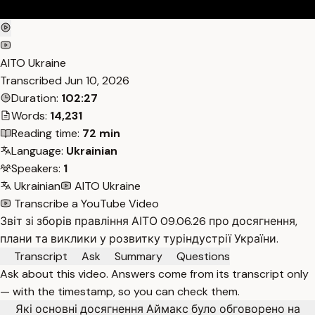
AITO Ukraine
Transcribed
Jun 10, 2026
Duration:
102:27
Words:
14,231
Reading time:
72 min
Language:
Ukrainian
Speakers:
1
Ukrainian
AITO Ukraine
Transcribe a YouTube Video
Звіт зі зборів правління АІТО 09.06.26 про досягнення,
плани та виклики у розвитку туріндустрії України.
Transcript
Ask
Summary
Questions
Ask about this video. Answers come from its transcript only
— with the timestamp, so you can check them.
Які основні досягнення Аймакс було обговорено на