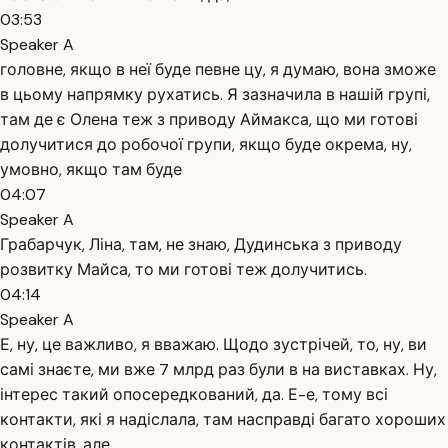
03:53
Speaker A
головне, якщо в неї буде певне цу, я думаю, вона зможе
в цьому напрямку рухатись. Я зазначила в нашій групі,
там де є Олена теж з приводу Аймакса, що ми готові
долучитися до робочої групи, якщо буде окрема, ну,
умовно, якщо там буде
04:07
Speaker A
Грабарчук, Ліна, там, не знаю, Дудинська з приводу
розвитку Майса, то ми готові теж долучитись.
04:14
Speaker A
Е, ну, це важливо, я вважаю. Щодо зустрічей, то, ну, ви
самі знаєте, ми вже 7 млрд раз були в на виставках. Ну,
інтерес такий опосередкований, да. Е-е, тому всі
контакти, які я надіслала, там насправді багато хороших
контактів, але