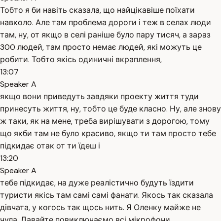
Тобто я би навіть сказала, що найцікавіше поїхати
навколо. Але там проблема дороги і теж в селах люди
там, ну, от якщо в селі раніше було пару тисяч, а зараз
300 людей, там просто немає людей, які можуть це
робити. Тобто якісь одиничні вкраплення,
13:07
Speaker A
якщо вони приведуть завдяки проекту життя туди
принесуть життя, ну, тобто це буде класно. Ну, але знову
ж таки, як на мене, треба вирішувати з дорогою, тому
що якби там не було красиво, якщо ти там просто тебе
підкидає отак от ти їдеш і
13:20
Speaker A
тебе підкидає, на дуже реалістично будуть їздити
туристи якісь там самі самі фанати. Якось так сказала
дівчата, у когось так щось нить. Я Оленку майже не
чула. Давайте повиключаємо всі мікрофони.