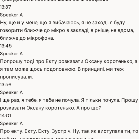
13:37
Speaker A
Ну, ще й у мене, що я вибачаюсь, я не заході, я буду
говорити ближче до мікро в закладі, вірніше, не вдома,
ближче до мікрофона.
13:45
Speaker A
Попрошу тоді про Екту розказати Оксану коротенько, а
я там може щось подоповнюю. В принципі, ми теж
прописували.
13:56
Speaker A
І ще раз, я тебе, я тебе не почула. Я тільки почула. Прошу
розказати Оксану коротенько. А про що?
14:01
Speaker A
Про екту. Екту. Екту. Зустріч. Ну, так як виступала ти, то
мабуть, наверно маєш розказувати ти.