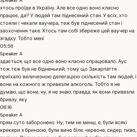
Speaker A
хтось проїде в Україну. Але все одно воно класно
працює, да? У людей там піднесений стан. У всіх, хто
стояли і чекали ваучера, теж був піднесений стан і
заохочення таке. Хтось там собі збереже цей ваучер на
згадку. Тобто мені
05:58
Speaker A
здається, що все одно воно класно спрацювало. Аус
тож теж був не бідненький, тому що Закарпаття
приїхало величезною делегацією скількість там людей, і
вони на кожного ж привезли алкоголь. Тобто я не
думаю, що вони, ну, я не знаю, правда, як вони привезли
бривзу, яку
06:16
Speaker A
прям суто заборонено. Ну, тим не менш, е, були всякі
крекери з бринзою, були вино біле, червоне, сидер, пиво,