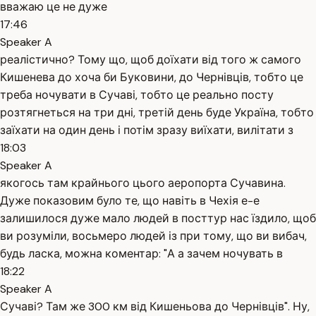
вважаю це не дуже
17:46
Speaker A
реалістично? Тому що, щоб доїхати від того ж самого
Кишенева до хоча би Буковини, до Чернівців, тобто це
треба ночувати в Сучаві, тобто це реально посту
розтягнеться на три дні, третій день буде Україна, тобто
заїхати на один день і потім зразу виїхати, вилітати з
18:03
Speaker A
якогось там крайнього цього аеропорта Сучавина.
Дуже показовим було те, що навіть в Чехія е-е
залишилося дуже мало людей в посттур нас їздило, щоб
ви розуміли, восьмеро людей із при тому, що ви вибач,
будь ласка, можна коментар: "А а зачем ночувать в
18:22
Speaker A
Сучаві? Там же 300 км від Кишеньова до Чернівців". Ну,