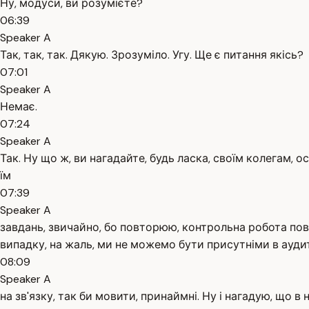
Ну, модуси, ви розумієте?
06:39
Speaker A
Так, так, так. Дякую. Зрозуміло. Угу. Ще є питання якісь?
07:01
Speaker A
Немає.
07:24
Speaker A
Так. Ну що ж, ви нагадайте, будь ласка, своїм колегам, 
їм
07:39
Speaker A
завдань, звичайно, бо повторюю, контрольна робота пови
випадку, на жаль, ми не можемо бути присутніми в аудито
08:09
Speaker A
на зв'язку, так би мовити, принаймні. Ну і нагадую, що в 