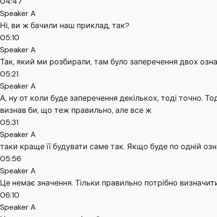
04:47
Speaker A
Ні, ви ж бачили наш приклад, так?
05:10
Speaker A
Так, який ми розбирали, там було заперечення двох озна
05:21
Speaker A
А, ну от коли буде заперечення декількох, тоді точно. Тод
визнав би, що теж правильно, але все ж
05:31
Speaker A
таки краще її будувати саме так. Якщо буде по одній озна
05:56
Speaker A
Це немає значення. Тільки правильно потрібно визначити п
06:10
Speaker A