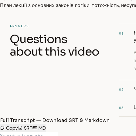
План лекції з основних законів логіки: тотожність, несу
ANSWERS
01
Questions
about this video
В
п
з
02
03
Full Transcript — Download SRT & Markdown
Copy
SRT
MD