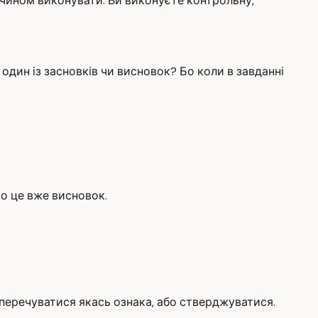
 чином виконувати. Ви виконуєте контрольну,
один із засновків чи висновок? Бо коли в завданні
то це вже висновок.
заперечуватися якась ознака, або стверджуватися.