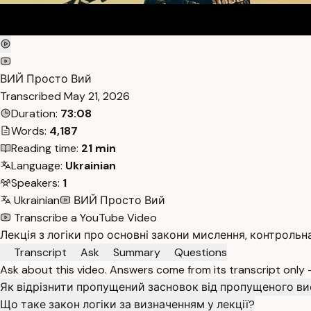
ВИЙ Просто Вий
Transcribed
May 21, 2026
Duration:
73:08
Words:
4,187
Reading time:
21 min
Language:
Ukrainian
Speakers:
1
Ukrainian
ВИЙ Просто Вий
Transcribe a YouTube Video
Лекція з логіки про основні закони мислення, контрольна
Transcript
Ask
Summary
Questions
Ask about this video. Answers come from its transcript only
Як відрізнити пропущений засновок від пропущеного в
Що таке закон логіки за визначенням у лекції?