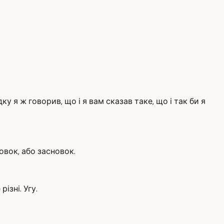
ку я ж говорив, що і я вам сказав таке, що і так би я
новок, або засновок.
ізні. Угу.