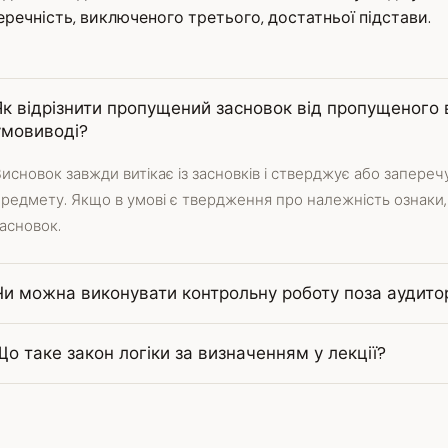
перечність, виключеного третього, достатньої підстави.
Як відрізнити пропущений засновок від пропущеного
умовиводі?
исновок завжди витікає із засновків і стверджує або запере
редмету. Якщо в умові є твердження про належність ознаки,
асновок.
Чи можна виконувати контрольну роботу поза аудито
Що таке закон логіки за визначенням у лекції?