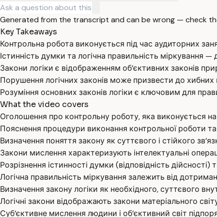
Generated from the transcript and can be wrong — check th
Key Takeaways
Контрольна робота виконується під час аудиторних заня
Істинність думки та логічна правильність міркування — д
Закони логіки є відображенням об’єктивних законів при
Порушення логічних законів може призвести до хибних в
Розуміння основних законів логіки є ключовим для прав
What the video covers
Оголошення про контрольну роботу, яка виконується на
Пояснення процедури виконання контрольної роботи та і
Визначення поняття закону як суттєвого і стійкого зв’я
Закони мислення характеризують інтелектуальні операції
Розрізнення істинності думки (відповідність дійсності) т
Логічна правильність міркування залежить від дотриман
Визначення закону логіки як необхідного, суттєвого вну
Логічні закони відображають закони матеріального світ
Суб’єктивне мислення людини і об’єктивний світ підпор