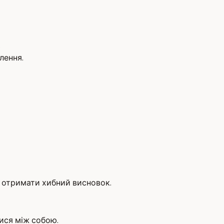
.
лення.
а отримати хибний висновок.
ися між собою.