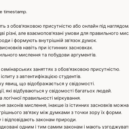
e timestamp.
ть з обов’язковою присутністю або онлайн під наглядом
ві різні, але взаємопов’язані умови для правильного мис
роди і формують внутрішній зв’язок думок.
исновків навіть при істинних засновках.
ильного мислення та побудови аргументів.
 семінарських заняттях з обов’язковою присутністю.
спиту з автентифікацією студентів.
зку явищ, що відображається у свідомості.
, які відбуваються у свідомості багатьох людей.
а логічної правильності міркування.
ня законів мислення, інакше із істинних засновків можн
трішнього зв’язку між думками з точки зору їх форми.
у і відповідають законам природи.
ядковані одним і тим самим законам і мають узгоджуват