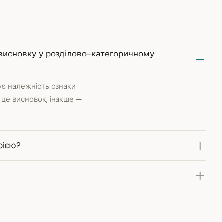
 висновку у розділово-категоричному
чує належність ознаки
 це висновок, інакше —
рією?