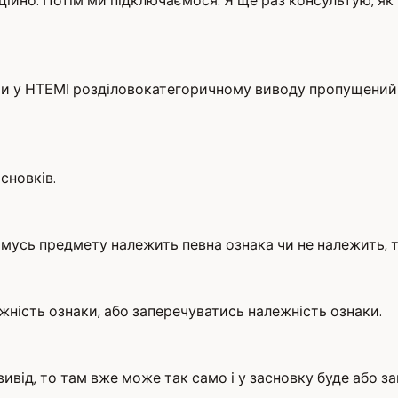
ційно. Потім ми підключаємося. Я ще раз консультую, як
, чи у НТЕМІ розділовокатегоричному виводу пропущений 
сновків.
комусь предмету належить певна ознака чи не належить, 
ність ознаки, або заперечуватись належність ознаки.
вивід, то там вже може так само і у засновку буде або 