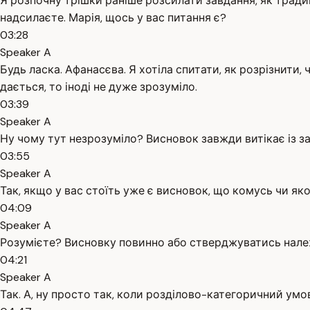
Я розпочну трішки раніше розсилати завдання, як тради
надсилаєте. Марія, щось у вас питання є?
03:28
Speaker A
Будь ласка. Афанасєва. Я хотіла спитати, як розрізнити
дається, то іноді не дуже зрозуміло.
03:39
Speaker A
Ну чому тут незрозуміло? Висновок завжди витікає із за
03:55
Speaker A
Так, якщо у вас стоїть уже є висновок, що комусь чи я
04:09
Speaker A
Розумієте? Висновку повинно або стверджуватись належ
04:21
Speaker A
Так. А, ну просто так, коли розділово-категоричний умо