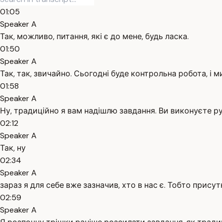
01:05
Speaker A
Так, можливо, питання, які є до мене, будь ласка.
01:50
Speaker A
Так, так, звичайно. Сьогодні буде контрольна робота, і 
01:58
Speaker A
Ну, традиційно я вам надішлю завдання. Ви виконуєте р
02:12
Speaker A
Так, ну
02:34
Speaker A
зараз я для себе вже зазначив, хто в нас є. Тобто присут
02:59
Speaker A