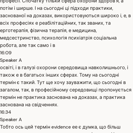
професії. Спочатку тільки сфера охорони здоров'я, а
потім і ширше. І на сьогодні ці підходи практики,
заснованої на доказах, використовуються широко і, е, в
всіх професіях е реабілітаційних, так званих, та
ерготерапія, фізична терапія, е медицина,
медсестринство, психологія психіатрія соціальна
робота, але так само і в
16:09
Speaker A
освіті, і в галузі охорони середовища навколишнього, і
також е в багатьох інших сферах. Тому на сьогодні
термін є такий. Тут ще хочу зауважити, що сьогодні в
загалом, так, в професійному середовищі пропонується
термін не практика заснована на доказах, а практика
заснована на свідченнях.
16:34
Speaker A
Тобто ось цей термін evidence ее є думка, що більш