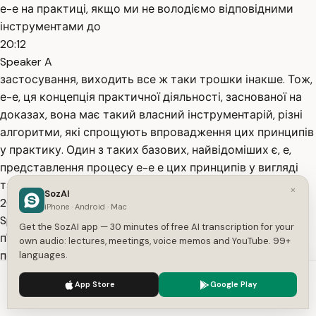
е-е на практиці, якщо ми не володіємо відповідними
інструментами до
20:12
Speaker A
застосування, виходить все ж таки трошки інакше. Тож,
е-е, ця концепція практичної діяльності, заснованої на
доказах, вона має такий власний інструментарій, різні
алгоритми, які спрощують впровадження цих принципів
у практику. Один з таких базових, найвідоміших є, е,
представлення процесу е-е е цих принципів у вигляді
такого, е,
×
SozAI
20:36
iPhone · Android · Mac
Speaker A
Get the SozAI app — 30 minutes of free AI transcription for your
п'ятикрокового процесу. має він назву алгоритм 5A за
own audio: lectures, meetings, voice memos and YouTube. 99+
першими літерами назв кожного кроку. Але так само в
languages.
літературі ви можете побачити не тільки як п'ять, а і
We use cookies to enhance your experience.
Privacy Policy
App Store
Google Play
шість. Це залежить від того, які саме кроки виділяються,
Accept
Settings
як їх рахують, тому що, ну, тут кольором на