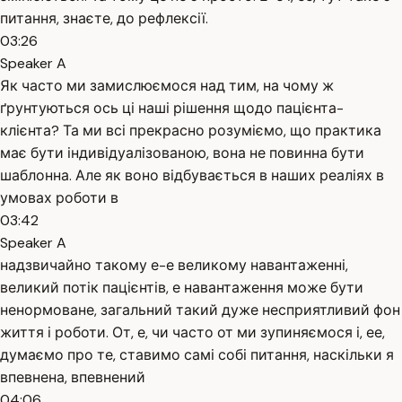
питання, знаєте, до рефлексії.
03:26
Speaker A
Як часто ми замислюємося над тим, на чому ж
ґрунтуються ось ці наші рішення щодо пацієнта-
клієнта? Та ми всі прекрасно розуміємо, що практика
має бути індивідуалізованою, вона не повинна бути
шаблонна. Але як воно відбувається в наших реаліях в
умовах роботи в
03:42
Speaker A
надзвичайно такому е-е великому навантаженні,
великий потік пацієнтів, е навантаження може бути
ненормоване, загальний такий дуже несприятливий фон
життя і роботи. От, е, чи часто от ми зупиняємося і, ее,
думаємо про те, ставимо самі собі питання, наскільки я
впевнена, впевнений
04:06