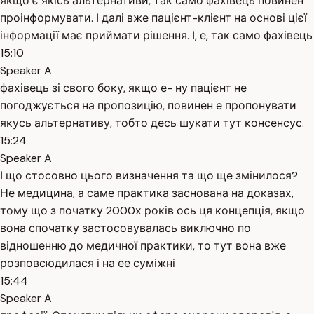
якщо є якісь альтернативи, так само фахівець повинен
проінформувати. І далі вже пацієнт-клієнт на основі цієї
інформації має приймати рішення. І, е, так само фахівець
15:10
Speaker A
фахівець зі свого боку, якщо е- ну пацієнт не
погоджується на пропозицію, повинен е пропонувати
якусь альтернативу, тобто десь шукати тут консенсус.
15:24
Speaker A
І що стосовно цього визначення та що ще змінилося?
Не медицина, а саме практика заснована на доказах,
тому що з початку 2000х років ось ця концепція, якщо
вона спочатку застосовувалась виключно по
відношенню до медичної практики, то тут вона вже
розповсюдилася і на ее суміжні
15:44
Speaker A