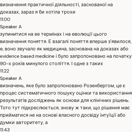
визначення практичної діяльності, заснованої на
доказах, зараз я би хотіла трохи
11:00
Speaker A
зупинитися на ее термінах і на еволюції цього
визначення поняття. Е взагалі поняття вперше з'явилося,
е, воно звучало як медицина, заснована на доказах або
evidence based medicine і було запропоновано на початку
90-х років минулого століття. І одне з таких
11:22
Speaker A
визначень, яке було запропоновано Розенбергом, це є
процес систематичного пошуку оцінки та використання
результатів досліджень як основи для клінічних рішень.
Тото тут підкреслюється, знову ж таки, що рішення має
прийматися не на основі власного досвіду інтуїції або
думки авторитету, а
11:43