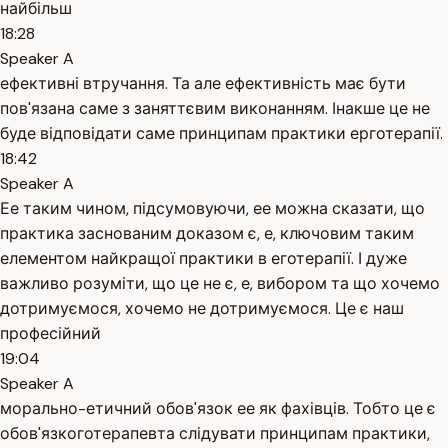
найбільш
18:28
Speaker A
ефективні втручання. Та але ефективність має бути
пов'язана саме з заняттєвим виконанням. Інакше це не
буде відповідати саме принципам практики ерготерапії.
18:42
Speaker A
Ее таким чином, підсумовуючи, ее можна сказати, що
практика заснованим доказом є, е, ключовим таким
елементом найкращої практики в еготерапії. І дуже
важливо розуміти, що це не є, е, вибором та що хочемо
дотримуємося, хочемо не дотримуємося. Це є наш
професійний
19:04
Speaker A
морально-етичний обов'язок ее як фахівців. Тобто це є
обов'язкоготерапевта слідувати принципам практики,