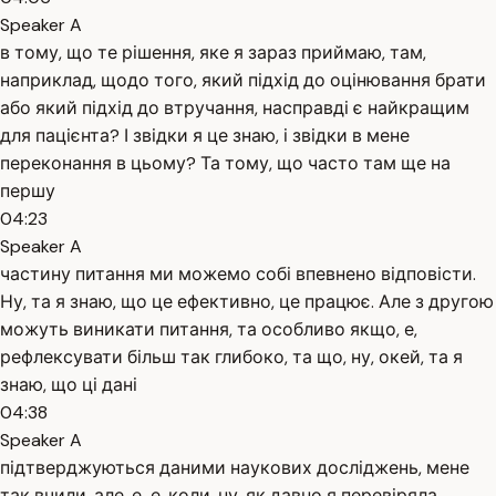
Speaker A
в тому, що те рішення, яке я зараз приймаю, там,
наприклад, щодо того, який підхід до оцінювання брати
або який підхід до втручання, насправді є найкращим
для пацієнта? І звідки я це знаю, і звідки в мене
переконання в цьому? Та тому, що часто там ще на
першу
04:23
Speaker A
частину питання ми можемо собі впевнено відповісти.
Ну, та я знаю, що це ефективно, це працює. Але з другою
можуть виникати питання, та особливо якщо, е,
рефлексувати більш так глибоко, та що, ну, окей, та я
знаю, що ці дані
04:38
Speaker A
підтверджуються даними наукових досліджень, мене
так вчили, але, е-е, коли, ну, як давно я перевіряла