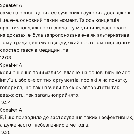
Speaker A
саме на основі даних ее сучасних наукових досліджень.
І це, е-е, основний такий момент. Та ось концепція
практичної діяльності спочатку медицини, заснованої
на доказах, е, була запропонована е-е як альтернатива
тому традиційному підходу, який протягом тисячоліть
спостерігався в медицині. та
12:08
Speaker A
коли рішення приймалися, власне, на основі більше або
інтуїції, або е-е от тих аргументів, про які я на початку
говорила, що так навчили та якісь авторитети так
вважають, так загальноприйнято.
12:24
Speaker A
Е, і що приводило до застосування таких неефективних,
а дуже часто і небезпечних е методів.
12:35