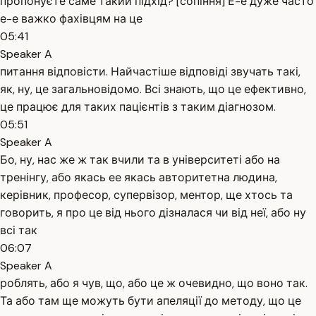
пропонуєте саме такий підхід? [сопіння] Е-е дуже часто
е-е важко фахівцям на це
05:41
Speaker A
питання відповісти. Найчастіше відповіді звучать такі,
як, ну, це загальновідомо. Всі знають, що це ефективно,
це працює для таких пацієнтів з таким діагнозом.
05:51
Speaker A
Бо, ну, нас же ж так вчили та в університеті або на
тренінгу, або якась ее якась авторитетна людина,
керівник, професор, супервізор, ментор, ще хтось та
говорить, я про це від нього дізналася чи від неї, або ну
всі так
06:07
Speaker A
роблять, або я чув, що, або це ж очевидно, що воно так.
Та або там ще можуть бути апеляції до методу, що це