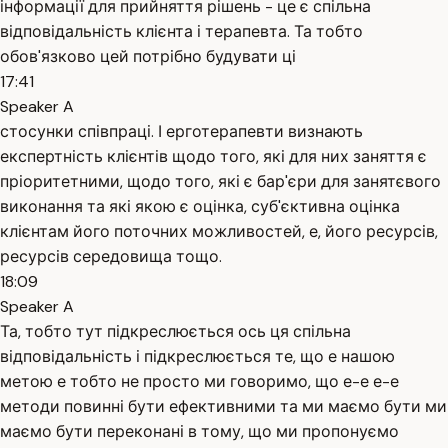
інформації для прийняття рішень - це є спільна
відповідальність клієнта і терапевта. Та тобто
обов'язково цей потрібно будувати ці
17:41
Speaker A
стосунки співпраці. І ерготерапевти визнають
експертність клієнтів щодо того, які для них заняття є
пріоритетними, щодо того, які є бар'єри для занятєвого
виконання та які якою є оцінка, суб'єктивна оцінка
клієнтам його поточних можливостей, е, його ресурсів,
ресурсів середовища тощо.
18:09
Speaker A
Та, тобто тут підкреслюється ось ця спільна
відповідальність і підкреслюється те, що е нашою
метою е тобто не просто ми говоримо, що е-е е-е
методи повинні бути ефективними та ми маємо бути ми
маємо бути переконані в тому, що ми пропонуємо