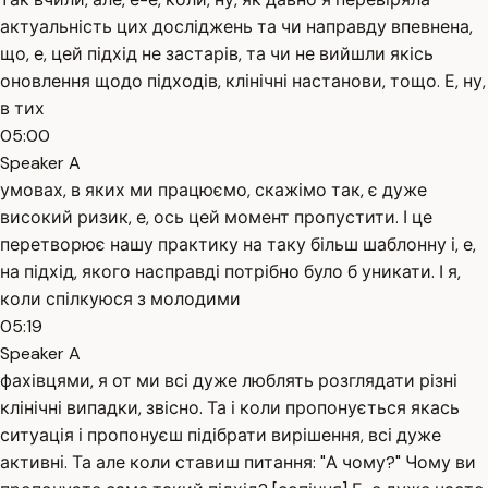
актуальність цих досліджень та чи направду впевнена,
що, е, цей підхід не застарів, та чи не вийшли якісь
оновлення щодо підходів, клінічні настанови, тощо. Е, ну,
в тих
05:00
Speaker A
умовах, в яких ми працюємо, скажімо так, є дуже
високий ризик, е, ось цей момент пропустити. І це
перетворює нашу практику на таку більш шаблонну і, е,
на підхід, якого насправді потрібно було б уникати. І я,
коли спілкуюся з молодими
05:19
Speaker A
фахівцями, я от ми всі дуже люблять розглядати різні
клінічні випадки, звісно. Та і коли пропонується якась
ситуація і пропонуєш підібрати вирішення, всі дуже
активні. Та але коли ставиш питання: "А чому?" Чому ви