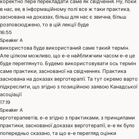
коректно пере перекладати саме як свідчення. Ну, поки
в нас, ее, в інформаційному полі все ж таки практика,
заснована на доказах, більш для нас є звична, більш
розповсюджено, то в цій лекції буде
16:55
Speaker A
використова буде використаний саме такий термін.
Але цілком можливо, що е-е найближчим часом е-е це
буде переглянуто. Будемо використовувати ось термін
саме практики, заснованої на свідченнях. Практика
заснована на доказах верготерапії. Та тут окремо варто
підкреслити, що згідно з позиційною заявою Канадської
асоціації
17:19
Speaker A
ерготерапевтів, е-е згідно з практиками, з принципами
практики, заснованої доказах верготерапії, е-е як було
попередньо сказано, та що е-е перегляд оцінки