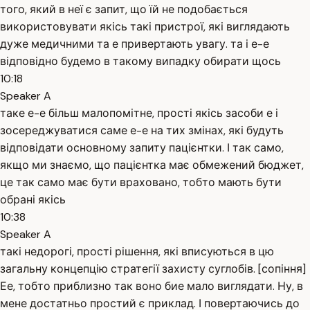
того, який в неї є запит, що їй не подобається
використовувати якісь такі пристрої, які виглядають
дуже медичними та е привертають увагу. та і е-е
відповідно будемо в такому випадку обирати щось
10:18
Speaker A
таке е-е більш малопомітне, прості якісь засоби е і
зосереджуватися саме е-е на тих змінах, які будуть
відповідати основному запиту пацієнтки. І так само,
якщо ми знаємо, що пацієнтка має обмежений бюджет,
це так само має бути враховано, тобто мають бути
обрані якісь
10:38
Speaker A
такі недорогі, прості рішення, які вписуються в цю
загальну концепцію стратегії захисту суглобів. [сопіння]
Ее, тобто приблизно так воно бие мало виглядати. Ну, в
мене достатньо простий є приклад. І повертаючись до