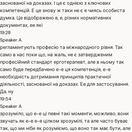
заснованої на доказах. І це є однією з ключових
компетенцій. Е це знову ж таки не є е чиясь особиста
думка. Це відображено в, е, різних нормативних
документах, ее які
19:28
Speaker A
регламентують професію та міжнародного рівня. Так
само в нас поки що, на жаль, не є затвердженим
професійний стандарт ерготерапевт, але в ньому так
само буде передбачено е-е ця компетенція, е-е
необхідність дотримання принципів практичної
діяльності, заснованої на доказах. Ее для застосування.
Да, ну
19:54
Speaker A
зрозуміло, що е-е ці певні такі моменти, можливо, вони
звучать як е-е е-е цілком зрозумілі, та але часто буває
так, що ми ніби як розуміємо, що воно так має бути, але