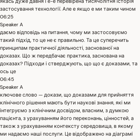
якась дуже давня і е-е перевірена тисячолітня історія
застосування технології. Але е якщо е ми таким чином
06:25
Speaker A
даємо відповідь на питання, чому ми застосовуємо
такий підхід, то це не є правильно. Та це суперечить
принципам практичної діяльності, заснованої на
доказах. Що ж передбачає практика, заснована на
доказах? Підходи і стверджують, що що є доказами, та
ось це
06:45
Speaker A
ключове слово — докази, що доказами для прийняття
клінічного рішення мають бути наукові знання, які ми
інтегруємо з клінічним досвідом, власним, з думкою
пацієнта, з урахуванням його переконань, цінностей, а
також з урахуванням контексту середовища, в якому
ми надаємо наші послуги. Це відображено на діаграмі