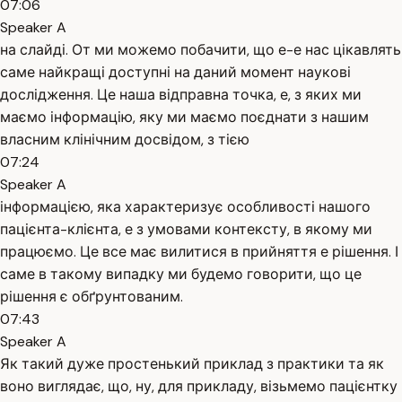
07:06
Speaker A
на слайді. От ми можемо побачити, що е-е нас цікавлять
саме найкращі доступні на даний момент наукові
дослідження. Це наша відправна точка, е, з яких ми
маємо інформацію, яку ми маємо поєднати з нашим
власним клінічним досвідом, з тією
07:24
Speaker A
інформацією, яка характеризує особливості нашого
пацієнта-клієнта, е з умовами контексту, в якому ми
працюємо. Це все має вилитися в прийняття е рішення. І
саме в такому випадку ми будемо говорити, що це
рішення є обґрунтованим.
07:43
Speaker A
Як такий дуже простенький приклад з практики та як
воно виглядає, що, ну, для прикладу, візьмемо пацієнтку