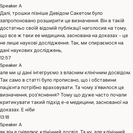
Speaker A
Далі, трошки пізніше Девідом Сакетом було
запропоновано розширити це визначення. Він в такій
достатньо своїй відомій публікації наголосив на тому,
що все ж таки ее медицина, заснована на доказах - це
не лише наукові дослідження. Так, ми спираємося на
дані наукових досліджень,
12:57
Speaker A
але ми ці дані інтегруємо з власним клінічним досвідом.
Так само в статті було прописано, що і обставини
пацієнта потрібно враховувати. Та чому з'явилося це
визначення, роз'яснення? Тому що дуже часто почали
критикувати такий підхід е-е медицини, заснованої на
доказах. Е ніби
13:18
Speaker A
як він е гнівелює клінічний досвід. Та ну, але клінічний