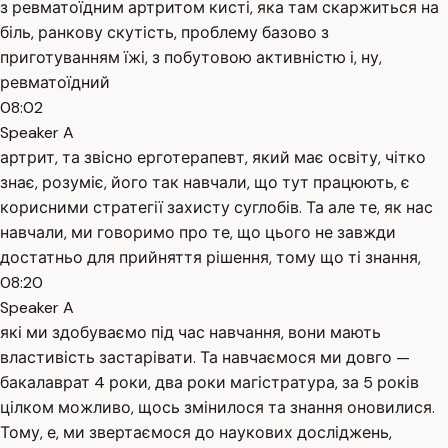
з ревматоїдним артритом кисті, яка там скаржиться на
біль, ранкову скутість, проблему базово з
приготуванням їжі, з побутовою активністю і, ну,
ревматоїдний
08:02
Speaker A
артрит, та звісно ерготерапевт, який має освіту, чітко
знає, розуміє, його так навчали, що тут працюють, є
корисними стратегії захисту суглобів. Та але те, як нас
навчали, ми говоримо про те, що цього не завжди
достатньо для прийняття рішення, тому що ті знання,
08:20
Speaker A
які ми здобуваємо під час навчання, вони мають
властивість застарівати. Та навчаємося ми довго —
бакалаврат 4 роки, два роки магістратура, за 5 років
цілком можливо, щось змінилося та знання оновилися.
Тому, е, ми звертаємося до наукових досліджень,