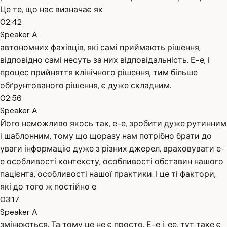
Це те, що нас визначає як
02:42
Speaker A
автономних фахівців, які самі приймають рішення,
відповідно самі несуть за них відповідальність. Е-е, і
процес прийняття клінічного рішення, тим більше
обґрунтованого рішення, є дуже складним.
02:56
Speaker A
Його неможливо якось так, е-е, зробити дуже рутинним
і шаблонним, тому що щоразу нам потрібно брати до
уваги інформацію дуже з різних джерел, враховувати е-
е особливості контексту, особливості обставин нашого
пацієнта, особливості нашої практики. І це ті фактори,
які до того ж постійно е
03:17
Speaker A
змінюються. Та тому це не є просто. Е-е і, ее, тут таке є