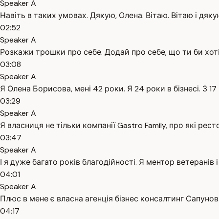
Speaker A
Навіть в таких умовах. Дякую, Олена. Вітаю. Вітаю і дяку
02:52
Speaker A
Розкажи трошки про себе. Додай про себе, що ти би хоті
03:08
Speaker A
Я Олена Борисова, мені 42 роки. Я 24 роки в бізнесі. З 1
03:29
Speaker A
Я власниця не тільки компанії Gastro Family, про які рест
03:47
Speaker A
І я дуже багато років благодійності. Я ментор ветеранів
04:01
Speaker A
Плюс в мене є власна агенція бізнес консалтинг Сапунова
04:17