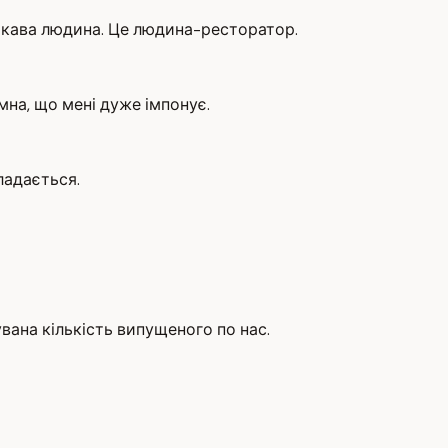
цікава людина. Це людина-ресторатор.
мна, що мені дуже імпонує.
ладається.
увана кількість випущеного по нас.