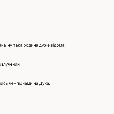
ка, ну така родина дуже відома.
озлучений.
имись чемпіонами на Дука.