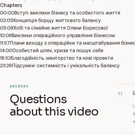
Chapters
00:00
Вступ: виклики бізнесу та особистого життя
02:05
Концепція борщу життєвого балансу
05:08
Хобі та сімейне життя Олени Борисової
10:08
Виклики операційного управління бізнесом
11:57
Плани виходу з операційки та масштабування бізне
14:00
Особистий шлях, кризи та пошук себе
18:52
Благодійність, менторство та нові проекти
23:26
Підсумки: системність і унікальність балансу
ANSWERS
01
Questions
Ц
about this video
з
ж