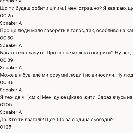
Speaker A
Що ти будеш робити цілим, і мені страшно? Я вважаю, що в
00:25
Speaker A
Про це люди мало говорять в голос, так, особливо на ка
00:30
Speaker A
Багаті теж плачуть. Про що не можна говорити? Ну все, 
00:39
Speaker A
Може він був, але ми розумні люди і не виносили. Ну лю
00:46
Speaker A
Я теж двічі. [сміх] Мені дуже цікаво жити. Зараз вчусь на
01:05
Speaker A
Да. Хто ти взагалі? Що? Що за людина сьогодні?
01:25