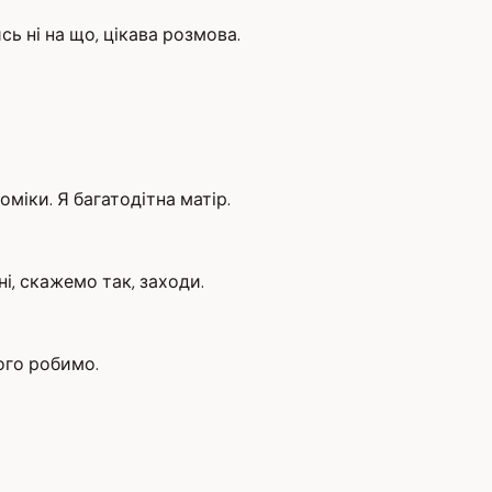
сь ні на що, цікава розмова.
оміки. Я багатодітна матір.
ні, скажемо так, заходи.
ього робимо.