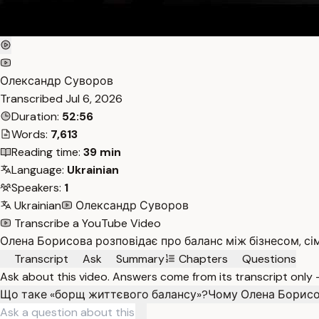
Олександр Суворов
Transcribed
Jul 6, 2026
Duration:
52:56
Words:
7,613
Reading time:
39 min
Language:
Ukrainian
Speakers:
1
Ukrainian
Олександр Суворов
Transcribe a YouTube Video
Олена Борисова розповідає про баланс між бізнесом, сі
Transcript
Ask
Summary
Chapters
Questions
Ask about this video. Answers come from its transcript only
Що таке «борщ життєвого балансу»?
Чому Олена Борисов