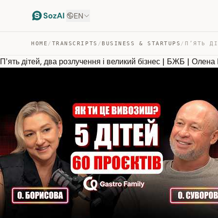
EN
HOME
/
TRANSCRIPTS
/
BUSINESS & STARTUPS
/
Пʼять дітей, два розлучення і великий бізнес | БЖБ | Олен