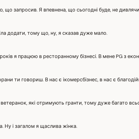
ю, що запросив. Я впевнена, що сьогодні буде, не дивлячи
ла додати, тому що, ну, я сказав дуже мало.
7 років я працюю в ресторанному бізнесі. В мене PG з екон
орани ти говориш. В нас є ікомерсбізнес, в нас є благодій
 і ветеранок, які отримують гранти, тому дуже багато вс
. Ну і загалом я щаслива жінка.