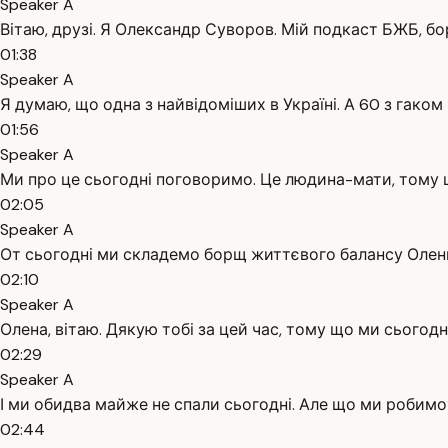
Speaker A
Вітаю, друзі. Я Олександр Суворов. Мій подкаст БЖБ, бо
01:38
Speaker A
Я думаю, що одна з найвідоміших в Україні. А 60 з гако
01:56
Speaker A
Ми про це сьогодні поговоримо. Це людина-мати, тому що 
02:05
Speaker A
От сьогодні ми складемо борщ життєвого балансу Олен
02:10
Speaker A
Олена, вітаю. Дякую тобі за цей час, тому що ми сьогод
02:29
Speaker A
І ми обидва майже не спали сьогодні. Але що ми робимо
02:44