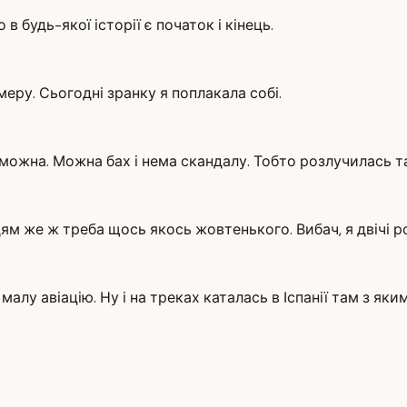
 будь-якої історії є початок і кінець.
меру. Сьогодні зранку я поплакала собі.
можна. Можна бах і нема скандалу. Тобто розлучилась та
дям же ж треба щось якось жовтенького. Вибач, я двічі р
 малу авіацію. Ну і на треках каталась в Іспанії там з як