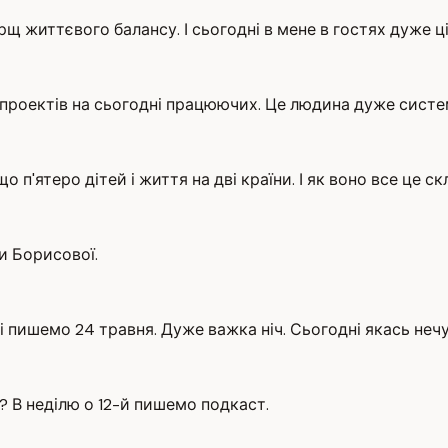
рщ життєвого балансу. І сьогодні в мене в гостях дуже 
м проектів на сьогодні працюючих. Це людина дуже систе
п'ятеро дітей і життя на дві країни. І як воно все це ск
и Борисової.
ні пишемо 24 травня. Дуже важка ніч. Сьогодні якась неч
? В неділю о 12-й пишемо подкаст.