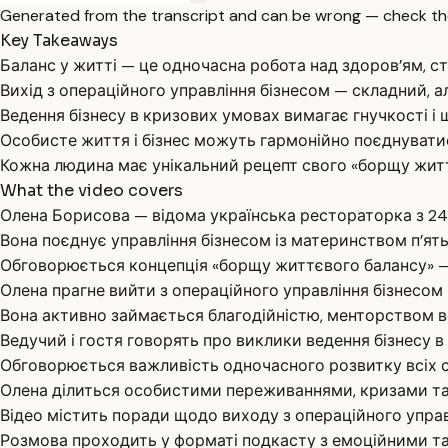
Generated from the transcript and can be wrong — check th
Key Takeaways
Баланс у житті — це одночасна робота над здоров’ям, с
Вихід з операційного управління бізнесом — складний, 
Ведення бізнесу в кризових умовах вимагає гнучкості і 
Особисте життя і бізнес можуть гармонійно поєднувати
Кожна людина має унікальний рецепт свого «борщу житт
What the video covers
Олена Борисова — відома українська рестораторка з 24
Вона поєднує управління бізнесом із материнством п’ять
Обговорюється концепція «борщу життєвого балансу» — п
Олена прагне вийти з операційного управління бізнесом 
Вона активно займається благодійністю, менторством в
Ведучий і гостя говорять про виклики ведення бізнесу в 
Обговорюється важливість одночасного розвитку всіх сф
Олена ділиться особистими переживаннями, кризами та
Відео містить поради щодо виходу з операційного упра
Розмова проходить у форматі подкасту з емоційними т