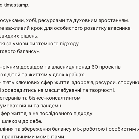
e timestamp.
тосунками, хобі, ресурсами та духовним зростанням.
але важливий крок для особистого розвитку власника.
швидких рішень.
ся за умови системного підходу.
євого балансу».
-річним досвідом та власниця понад 60 проектів.
ох дітей та життям у двох країнах.
’ять ключових сфер життя: здоров’я, ресурси, стосунки,
і зосередитись на масштабуванні та творчості.
етеранів та бізнес-консалтингом.
умовах війни та пандемії.
ер життя, а не послідовного підходу.
 шляхом до себе.
вління та збереження балансу між роботою і особистим 
а практичними моментами.