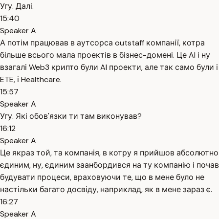
Угу. Далі.
15:40
Speaker A
А потім працював в аутсорса outstaff компанії, котра
більше всього мала проектів в бізнес-домені. Це AI і ну
взагалі Web3 крипто були AI проекти, але так само були і
ETE, і Healthcare.
15:57
Speaker A
Угу. Які обов'язки ти там виконував?
16:12
Speaker A
Це якраз той, та компанія, в котру я прийшов абсолютно
єдиним, ну, єдиним заанбордився на ту компанію і почав
будувати процеси, враховуючи те, що в мене було не
настільки багато досвіду, наприклад, як в мене зараз є.
16:27
Speaker A