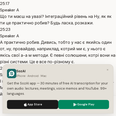
25:17
Speaker A
Що ти маєш на увазі? Інтеграційний рівень на Ну, як як
ти це практично робив? Будь ласка, розкажи.
25:23
Speaker A
А практично робив. Дивись, тобто у нас є якийсь один
от, ну, провайдер, наприклад, котрий ми є, у нього є
якісь свої а-а м методи. Є певні солюшени, котрі вони на
різні системи. Це е все по-різному є.
25:46
×
SozAI
Speaker A
iPhone · Android · Mac
І ми перевіряємо того, ото, що ви, як він взагалі працює.
Get the SozAI app — 30 minutes of free AI transcription for your
Ми дивимося, ну, локально, грубо кажучи, направляємо
own audio: lectures, meetings, voice memos and YouTube. 99+
його типа і е-е локально направляємо. Це як? Я от не
languages.
розумію.
We use cookies to enhance your experience.
Privacy Policy
App Store
Google Play
25:57
Accept
Settings
Speaker A