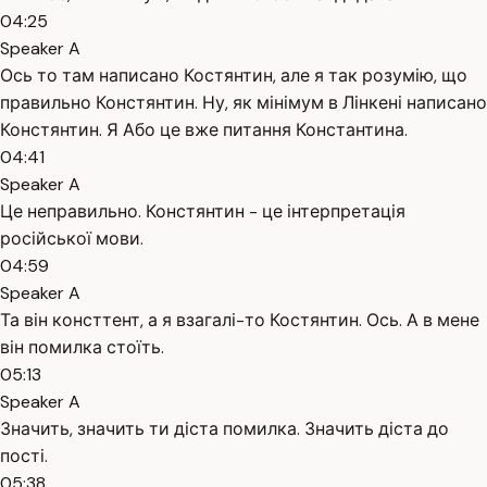
04:25
Speaker A
Ось то там написано Костянтин, але я так розумію, що
правильно Констянтин. Ну, як мінімум в Лінкені написано
Констянтин. Я Або це вже питання Константина.
04:41
Speaker A
Це неправильно. Констянтин - це інтерпретація
російської мови.
04:59
Speaker A
Та він консттент, а я взагалі-то Костянтин. Ось. А в мене
він помилка стоїть.
05:13
Speaker A
Значить, значить ти діста помилка. Значить діста до
пості.
05:38