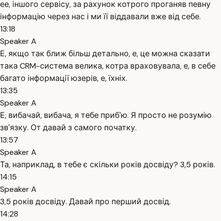
ее, іншого сервісу, за рахунок котрого проганяв певну
інформацію через нас і ми її віддавали вже від себе.
13:18
Speaker A
Е, якщо так ближ більш детально, е, це можна сказати
така CRM-система велика, котра враховувала, е, в себе
багато інформації юзерів, е, їхніх.
13:35
Speaker A
Е, вибачай, вибача, я тебе приб'ю. Я просто не розумію
зв'язку. От давай з самого початку.
13:57
Speaker A
Та, наприклад, в тебе є скільки років досвіду? 3,5 років.
14:15
Speaker A
3,5 років досвіду. Давай про перший досвід.
14:28