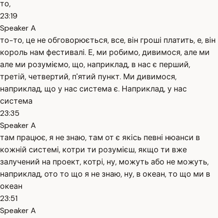
то,
23:19
Speaker A
то-то, це не обговорюється, все, він гроші платить, е, він
король нам фестивалі. Е, ми робимо, дивимося, але ми
але ми розуміємо, що, наприклад, в нас є перший,
третій, четвертий, п'ятий пункт. Ми дивимося,
наприклад, що у нас система є. Наприклад, у нас
система
23:35
Speaker A
там працює, я не знаю, там от є якісь певні нюанси в
кожній системі, котри ти розумієш, якщо ти вже
залучений на проект, котрі, ну, можуть або не можуть,
наприклад, ото то що я не знаю, ну, в океан, то що ми в
океан
23:51
Speaker A