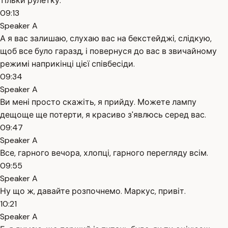
тільки рулетку.
09:13
Speaker A
А я вас залишаю, слухаю вас на бекстейджі, слідкую,
щоб все було гаразд, і повернуся до вас в звичайному
режимі наприкінці цієї співбесіди.
09:34
Speaker A
Ви мені просто скажіть, я прийду. Можете лампу
дещоще ще потерти, я красиво з'явлюсь серед вас.
09:47
Speaker A
Все, гарного вечора, хлопці, гарного перегляду всім.
09:55
Speaker A
Ну що ж, давайте розпочнемо. Маркус, привіт.
10:21
Speaker A