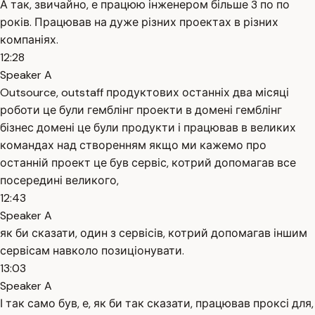
А так, звичайно, е працюю інженером більше 3 по по
років. Працював на дуже різних проектах в різних
компаніях.
12:28
Speaker A
Outsource, outstaff продуктових останніх два місяці
роботи це були гемблінг проекти в домені гемблінг
бізнес домені це були продукти і працював в великих
командах над створенням якщо ми кажемо про
останній проект це був сервіс, котрий допомагав все
посередині великого,
12:43
Speaker A
як би сказати, один з сервісів, котрий допомагав іншим
сервісам навколо позиціонувати.
13:03
Speaker A
І так само був, е, як би так сказати, працював проксі для,