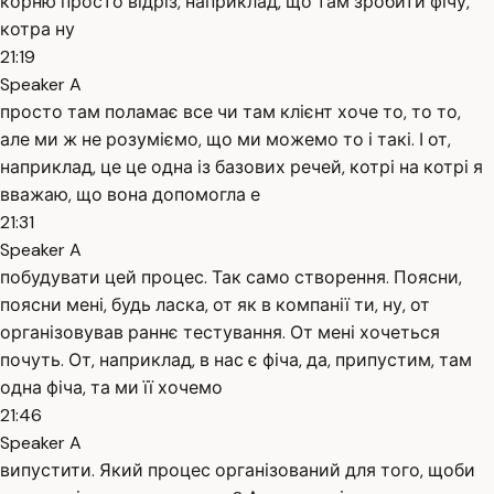
корню просто відріз, наприклад, що там зробити фічу,
котра ну
21:19
Speaker A
просто там поламає все чи там клієнт хоче то, то то,
але ми ж не розуміємо, що ми можемо то і такі. І от,
наприклад, це це одна із базових речей, котрі на котрі я
вважаю, що вона допомогла е
21:31
Speaker A
побудувати цей процес. Так само створення. Поясни,
поясни мені, будь ласка, от як в компанії ти, ну, от
організовував раннє тестування. От мені хочеться
почуть. От, наприклад, в нас є фіча, да, припустим, там
одна фіча, та ми її хочемо
21:46
Speaker A
випустити. Який процес організований для того, щоби