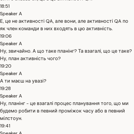
18:51
Speaker A
Е, це не активності QA, але вони, але активності QA по
як член команди в них входять в цю активність.
19:06
Speaker A
Ну, звичайно. А що таке планінг? Та взагалі, що це таке?
Ну, план активність чого?
19:20
Speaker A
А ти маєш на увазі?
19:28
Speaker A
Ну, планінг - це взагалі процес планування того, що ми
будемо робити в певний проміжок часу або в певний
мілстоун.
19:41
Speaker A