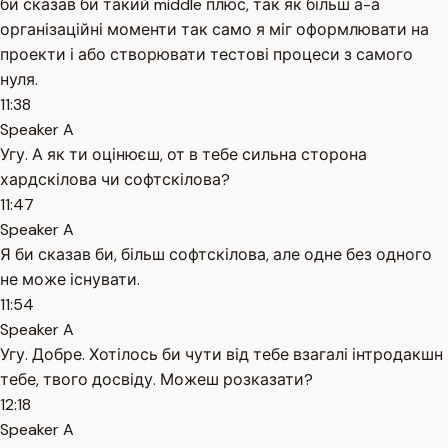
би сказав би такий middle плюс, так як більш а-а
організаційні моменти так само я міг оформлювати на
проекти і або створювати тестові процеси з самого
нуля.
11:38
Speaker A
Угу. А як ти оцінюєш, от в тебе сильна сторона
хардскілова чи софтскілова?
11:47
Speaker A
Я би сказав би, більш софтскілова, але одне без одного
не може існувати.
11:54
Speaker A
Угу. Добре. Хотілось би чути від тебе взагалі інтродакшн
тебе, твого досвіду. Можеш розказати?
12:18
Speaker A