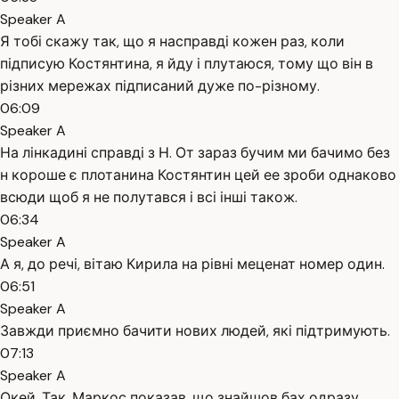
Speaker A
Я тобі скажу так, що я насправді кожен раз, коли
підписую Костянтина, я йду і плутаюся, тому що він в
різних мережах підписаний дуже по-різному.
06:09
Speaker A
На лінкадині справді з Н. От зараз бучим ми бачимо без
н короше є плотанина Костянтин цей ее зроби однаково
всюди щоб я не полутався і всі інші також.
06:34
Speaker A
А я, до речі, вітаю Кирила на рівні меценат номер один.
06:51
Speaker A
Завжди приємно бачити нових людей, які підтримують.
07:13
Speaker A
Окей. Так, Маркос показав, що знайшов бах одразу.