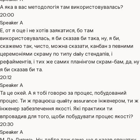
А яка в вас методологія там використовувалась?
20:00
Speaker A
Е, от я оце і не хотів заякатися, бо там
використовувалась, я би сказав би така, ну, я би,
скажемо так, чисто, можна сказати, канбан з певними
церемоніями скраму по типу daily стендапів, і
рефайментів, і тих же самих планінгом скрам-бам, да, ну
я би сказав би та.
20:12
Speaker A
Та це окей. А я тобі говорю за процес, побудований
процес. Ти ж працюєш quality assurance інженером, ти ж
інженер забезпечення якості. Які практики ти
впровадив для того, щоби побудувати процес якості?
20:30
Speaker A
М. Да. Дивись. Ну, тобто теж саме, що я казав спочатку,