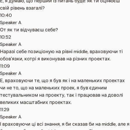
Е, я думаю, що перший із питань буде: як ти оцінюєш
свій рівень взагалі?
10:40
Speaker A
От як ти відчуваєш себе?
10:52
Speaker A
Наразі себе позиціоную на рівні middle, враховуючи ті
обов'язки, котрі я виконував на різних проектах.
11:09
Speaker A
Е, враховуючи те, що я був як і на маленьких проектах
чи не то, що на маленьких проек, я був єдиним
тестувальником на проекту, так і працював на доволі
великих масштабних проектах.
11:29
Speaker A
І враховуючи ці всі знання, я би сказав би на middle, але я