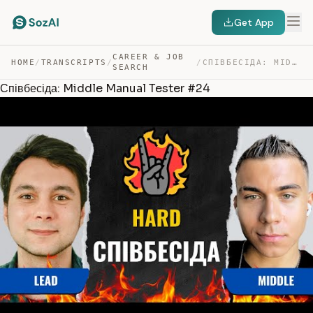
Get App
CAREER & JOB
HOME
/
TRANSCRIPTS
/
/
СПІВБЕСІДА: MIDDLE MANUAL TESTER #24 — TRANSCRIPT
SEARCH
Співбесіда: Middle Manual Tester #24