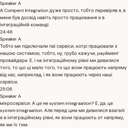
Speaker A
А Compent Integration дуже просто, тобто перевіряв я, в
мене був досвід навіть просто працювання е в
інтеграційній команді.
24:46
Speaker A
Тобто ми підключали паі сервіси, котрі працювали з
нашою системою, тобто, ну, грубо кажучи, payймент
провайдери. Е, і на інтеграційному рівні ми дивилися
того, то що ці мало того, то що вони працюють напряму
від нас, наприклад, і як вони працюють через наші
сервіси,
25:06
Speaker A
мікросервіси. А це не system integraation? Е, да, це
system integraation. Але перед цим ми дивилися взагалі
е в інтеграційному рівні, як вони працюють от напряму,
як ми їх тим.