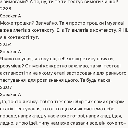
з вимогами? А те, ну, ти те ти тестує вимоги чи що?
22:38
Speaker A
Може трошки? Звичайно. Та я просто трошки [музика]
вже вилетів з контексту. Е, в Ти вилетів з контексту. Я Ні,
я в контексті тут.
22:54
Speaker A
Я маю на увазі, я хочу від тебе конкретику почути,
розумієш? От мені конкретно важливо, та які тестові
активності ти на якому етапі застосовани для раннього
тестування, для розпізнання цього. Та будь ласка.
23:07
Speaker A
Да, тобто я кажу, тобто ті ж самі збір тих самих рекрім
статік тестування, то от то що ми як система себе
поведе, наприклад, у нас є вже готові, наприклад, ідея,
ладно, з тою ідеї, типу нам вже сказали все, він хоче то-