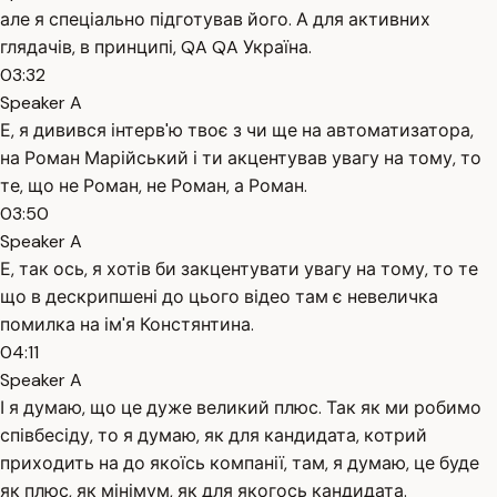
але я спеціально підготував його. А для активних
глядачів, в принципі, QA QA Україна.
03:32
Speaker A
Е, я дивився інтерв'ю твоє з чи ще на автоматизатора,
на Роман Марійський і ти акцентував увагу на тому, то
те, що не Роман, не Роман, а Роман.
03:50
Speaker A
Е, так ось, я хотів би закцентувати увагу на тому, то те
що в дескрипшені до цього відео там є невеличка
помилка на ім'я Констянтина.
04:11
Speaker A
І я думаю, що це дуже великий плюс. Так як ми робимо
співбесіду, то я думаю, як для кандидата, котрий
приходить на до якоїсь компанії, там, я думаю, це буде
як плюс, як мінімум, як для якогось кандидата.