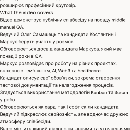
розширює професійний кругозір.
What the video covers
Відео демонструє публічну співбесіду на посаду middle
manual QA.
Ведучий Олег Самашець та кандидати Костянтин і
Маркус беруть участь у розмові.
Обговорюється досвід кандидата Маркуса, який має
понад 3 роки в QA.
Маркус розповідає про роботу на різних проектах,
включно з гемблінгом, AI, Web3 та healthcare.
Кандидат описує свої обов’язки, зокрема створення
тестової документації та налагодження процесів.
Згадується використання методологій Kanban та Scrum
у роботі.
Обговорюються як хард, так і софт скіли кандидата.
Ведучий підкреслює серйозність, але водночас дружню
атмосферу співбесіди.
Відео містить живий діалог з питаннями та уточненнями