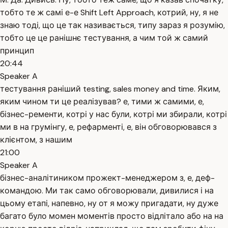
тобто те ж самі е-е Shift Left Approach, котрий, ну, я не
знаю тоді, що це так називається, типу зараз я розумію,
тобто це це ранішнє тестування, а чим той ж самий
принцип
20:44
Speaker A
тестування раніший testing, sales money and time. Яким,
яким чином ти це реалізував? е, тими ж самими, е,
бізнес-ременти, котрі у нас були, котрі ми збирали, котрі
ми в на грумінгу, е, рефарменті, е, він обговорювався з
клієнтом, з нашим
21:00
Speaker A
бізнес-аналітиником прожект-менеджером з, е, деф-
командою. Ми так само обговорювали, дивилися і на
цьому етапі, напевно, ну от я можу пригадати, ну дуже
багато було момен моментів просто відлітало або на на