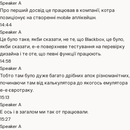
Speaker A
Про перший досвід це працював в компанії, котра
позиціонує на створенні mobile аплікейшн.
14:44
Speaker A
Це було таке, якби сказати, не те, що Blackbox, це було,
якби сказати, е-е поверхневе тестування на перевірку
дизайна і те оте, що певні функції працюють.
14:58
Speaker A
Тобто там було дуже багато дрібних апок різноманітних,
починаючи там від калькулятора до якогось емулятора
е-е євротраку.
15:13
Speaker A
Е ось і в загалом ми так от працювали.
15:27
Speaker A