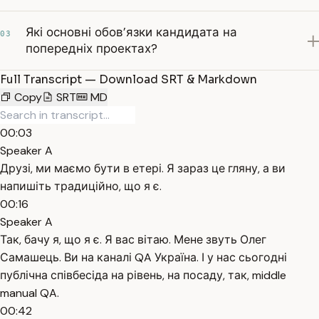
Які основні обов’язки кандидата на
03
попередніх проектах?
Full Transcript — Download SRT & Markdown
Copy
SRT
MD
00:03
Speaker A
Друзі, ми маємо бути в етері. Я зараз це гляну, а ви
напишіть традиційно, що я є.
00:16
Speaker A
Так, бачу я, що я є. Я вас вітаю. Мене звуть Олег
Самашець. Ви на каналі QA Україна. І у нас сьогодні
публічна співбесіда на рівень, на посаду, так, middle
manual QA.
00:42