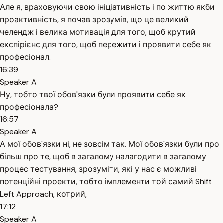
Але я, враховуючи свою ініціативність і по життю якби
проактивність, я почав зрозумів, що це великий
челендж і велика мотивація для того, щоб крутий
експірієнс для того, щоб пережити і проявити себе як
професіонал.
16:39
Speaker A
Ну, тобто твої обов'язки були проявити себе як
професіонала?
16:57
Speaker A
А мої обов'язки ні, не зовсім так. Мої обов'язки були про
більш про те, щоб в загалому налагодити в загалому
процес тестування, зрозуміти, які у нас є можливі
потенційні проекти, тобто імплементи той самий Shift
Left Approach, котрий,
17:12
Speaker A