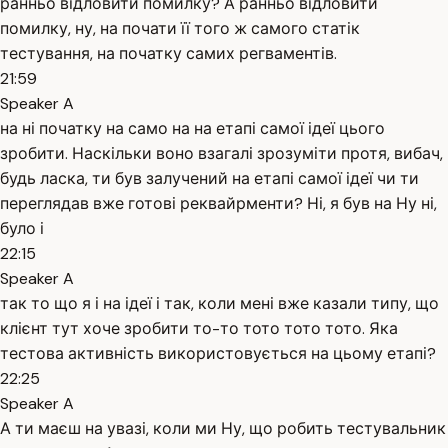
ранньо відловити помилку? А ранньо відловити
помилку, ну, на почати її того ж самого статік
тестування, на початку самих регваментів.
21:59
Speaker A
на ні початку на само на на етапі самої ідеї цього
зробити. Наскільки воно взагалі зрозуміти протя, вибач,
будь ласка, ти був залучений на етапі самої ідеї чи ти
переглядав вже готові реквайрменти? Ні, я був на Ну ні,
було і
22:15
Speaker A
так то що я і на ідеї і так, коли мені вже казали типу, що
клієнт тут хоче зробити то-то тото тото тото. Яка
тестова активність використовується на цьому етапі?
22:25
Speaker A
А ти маєш на увазі, коли ми Ну, що робить тестувальник