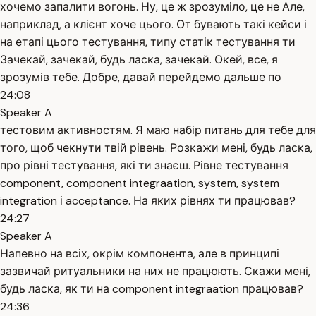
хочемо запалити вогонь. Ну, це ж зрозуміло, це не Але,
наприклад, а клієнт хоче цього. От бувають такі кейси і
на етапі цього тестування, типу статік тестування ти
Зачекай, зачекай, будь ласка, зачекай. Окей, все, я
зрозумів тебе. Добре, давай перейдемо дальше по
24:08
Speaker A
тестовим активностям. Я маю набір питань для тебе для
того, щоб чекнути твій рівень. Розкажи мені, будь ласка,
про рівні тестування, які ти знаєш. Рівне тестування
component, component integraation, system, system
integration і acceptance. На яких рівнях ти працював?
24:27
Speaker A
Напевно на всіх, окрім компонента, але в принципі
зазвичай ритуальники на них не працюють. Скажи мені,
будь ласка, як ти на component integraation працював?
24:36