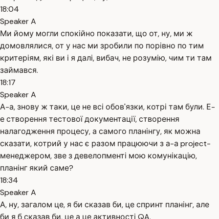
18:04
Speaker A
Ми йому могли спокійно показати, що от, ну, ми ж
домовлялися, от у нас ми зробили по порівно по тим
критеріям, які ви і я далі, вибач, не розумію, чим ти там
займався.
18:17
Speaker A
А-а, знову ж таки, це не всі обов'язки, котрі там були. Е-
е створення тестової документації, створення
налагодження процесу, а самого планінгу, як можна
сказати, котрий у нас є разом працюючи з а-а project-
менеджером, зве з девелопменті мою комунікацію,
планінг який саме?
18:34
Speaker A
А, ну, загалом це, я би сказав би, це спринт планінг, але
би я б сказав би, це а це активності QA.