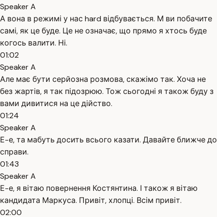
Speaker A
А вона в режимі у нас hard відбувається. М ви побачите
самі, як це буде. Це не означає, що прямо я хтось буде
когось валити. Ні.
01:02
Speaker A
Але має бути серйозна розмова, скажімо так. Хоча не
без жартів, я так підозрюю. Тож сьогодні я також буду з
вами дивитися на це дійство.
01:24
Speaker A
Е-е, та мабуть досить всього казати. Давайте ближче до
справи.
01:43
Speaker A
Е-е, я вітаю повернення Костянтина. І також я вітаю
кандидата Маркуса. Привіт, хлопці. Всім привіт.
02:00