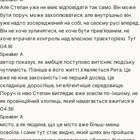
Але Степан уже не вміє відповідати так само. Він може
бути поруч, може захоплюватися, але внутрішньо він
уже надто зосереджений на собі, на своєму русі вперед.
Він не хоче зупинятися, не хоче бути прив'язаним, не
хоче втрачати контроль над власною траєкторією. Тут
04:16
Speaker A
автор показує, як амбіція поступово витісняє людську
чутливість. Пізніше в його житті з'являється Рита. Це
вже не юна закоханість і не перший досвід. Це
складніше, доросліше, інтелігентніше середовище.
Поруч із нею Степан виглядає вже зовсім по-іншому, не
як провінційний хлопець, який намагається вжитися в
04:36
Speaker A
місто, а як людина, що це місто вже більш-менш
освоїла. І саме тут стає видно, який шлях він пройшов.