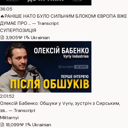
36:05
🔥РАНІШЕ НАТО БУЛО СИЛЬНИМ БЛОКОМ! ЄВРОПА ВЖЕ
ДУМАЄ ПРО … — Transcript
СУПЕРПОЗИЦІЯ
3,905
1
Ukrainian
2:01:52
Олексій Бабенко: Обшуки у Vyriy, зустріч з Сирським,
зв… — Transcript
Militarnyi
18,099
1
Ukrainian