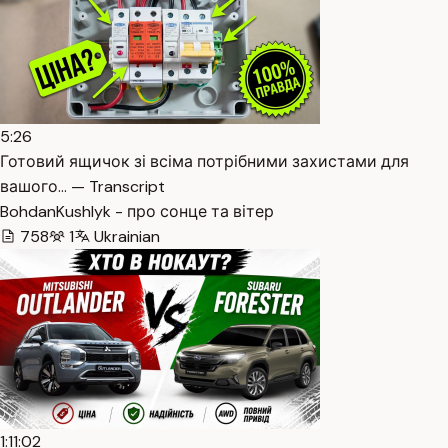
5:26
Готовий ящичок зі всіма потрібними захистами для
вашого… — Transcript
BohdanKushlyk - про сонце та вітер
758
1
Ukrainian
1:11:02