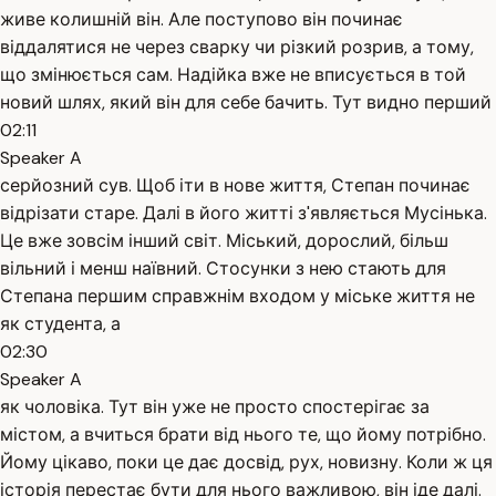
живе колишній він. Але поступово він починає
віддалятися не через сварку чи різкий розрив, а тому,
що змінюється сам. Надійка вже не вписується в той
новий шлях, який він для себе бачить. Тут видно перший
02:11
Speaker A
серйозний сув. Щоб іти в нове життя, Степан починає
відрізати старе. Далі в його житті з'являється Мусінька.
Це вже зовсім інший світ. Міський, дорослий, більш
вільний і менш наївний. Стосунки з нею стають для
Степана першим справжнім входом у міське життя не
як студента, а
02:30
Speaker A
як чоловіка. Тут він уже не просто спостерігає за
містом, а вчиться брати від нього те, що йому потрібно.
Йому цікаво, поки це дає досвід, рух, новизну. Коли ж ця
історія перестає бути для нього важливою, він іде далі.