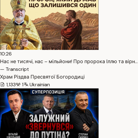
10:26
Нас не тисячі, нас – мільйони! Про пророка Іллю та вірн…
— Transcript
Храм Різдва Пресвятої Богородиці
1,133
1
Ukrainian