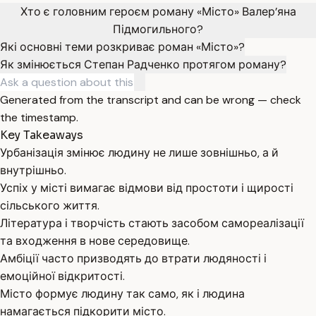
Хто є головним героєм роману «Місто» Валер’яна
Підмогильного?
Які основні теми розкриває роман «Місто»?
Як змінюється Степан Радченко протягом роману?
Generated from the transcript and can be wrong — check
the timestamp.
Key Takeaways
Урбанізація змінює людину не лише зовнішньо, а й
внутрішньо.
Успіх у місті вимагає відмови від простоти і щирості
сільського життя.
Література і творчість стають засобом самореалізації
та входження в нове середовище.
Амбіції часто призводять до втрати людяності і
емоційної відкритості.
Місто формує людину так само, як і людина
намагається підкорити місто.