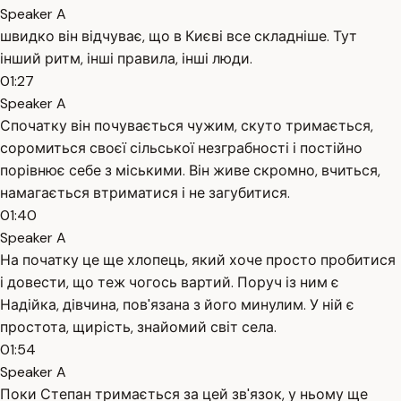
Speaker A
швидко він відчуває, що в Києві все складніше. Тут
інший ритм, інші правила, інші люди.
01:27
Speaker A
Спочатку він почувається чужим, скуто тримається,
соромиться своєї сільської незграбності і постійно
порівнює себе з міськими. Він живе скромно, вчиться,
намагається втриматися і не загубитися.
01:40
Speaker A
На початку це ще хлопець, який хоче просто пробитися
і довести, що теж чогось вартий. Поруч із ним є
Надійка, дівчина, пов'язана з його минулим. У ній є
простота, щирість, знайомий світ села.
01:54
Speaker A
Поки Степан тримається за цей зв'язок, у ньому ще