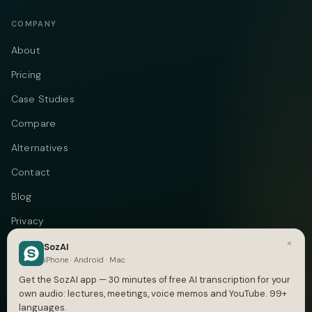
COMPANY
About
Pricing
Case Studies
Compare
Alternatives
Contact
Blog
Privacy
×
Terms
SozAI
iPhone · Android · Mac
DMCA
Get the SozAI app — 30 minutes of free AI transcription for your
own audio: lectures, meetings, voice memos and YouTube. 99+
languages.