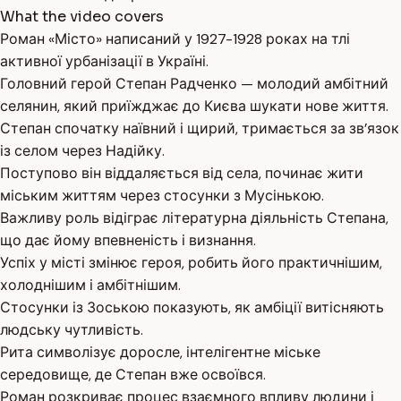
What the video covers
Роман «Місто» написаний у 1927-1928 роках на тлі
активної урбанізації в Україні.
Головний герой Степан Радченко — молодий амбітний
селянин, який приїжджає до Києва шукати нове життя.
Степан спочатку наївний і щирий, тримається за зв’язок
із селом через Надійку.
Поступово він віддаляється від села, починає жити
міським життям через стосунки з Мусінькою.
Важливу роль відіграє літературна діяльність Степана,
що дає йому впевненість і визнання.
Успіх у місті змінює героя, робить його практичнішим,
холоднішим і амбітнішим.
Стосунки із Зоською показують, як амбіції витісняють
людську чутливість.
Рита символізує доросле, інтелігентне міське
середовище, де Степан вже освоївся.
Роман розкриває процес взаємного впливу людини і