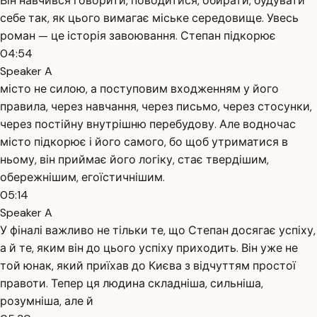
Він навчився говорити, поводитися, обирати, будувати
себе так, як цього вимагає міське середовище. Увесь
роман — це історія завоювання. Степан підкорює
04:54
Speaker A
місто не силою, а поступовим входженням у його
правила, через навчання, через письмо, через стосунки,
через постійну внутрішню перебудову. Але водночас
місто підкорює і його самого, бо щоб утриматися в
ньому, він приймає його логіку, стає твердішим,
обережнішим, егоїстичнішим.
05:14
Speaker A
У фіналі важливо не тільки те, що Степан досягає успіху,
а й те, яким він до цього успіху приходить. Він уже не
той юнак, який приїхав до Києва з відчуттям простої
правоти. Тепер ця людина складніша, сильніша,
розумніша, але й