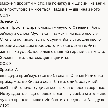
зможе підкорити місто. На початку він щирий і наївний,
але поступово змінюється. Надійка — дівчина з його
00:37
Speaker A
села. Проста, щира, символ минулого Степана і його
зв'язку з селом. Мусінька — заміжня жінка, з якою у
Степана починаються стосунки. Вона стає для нього
першим досвідом дорослого міського життя. Рита —
жінка, яка уособлює більш складний і зрілий світ міста.
Зоська — молода, емоційна дівчина,
00:59
Speaker A
яка щиро прив'язується до Степана. Степан Радченко
приїжджає до Києва з села. Він молодий, розумний,
амбітний і спочатку дивиться на місто трохи зверхньо.
Йому здається, що справжнє життя у селі, а місто живе
чужою працею і лише вміє брати, а не давати. Але дуже
01:20