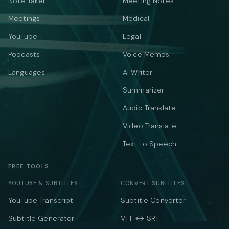
Note Taker
Meeting Notes
Meetings
Medical
YouTube
Legal
Podcasts
Voice Memos
Languages
AI Writer
Summarizer
Audio Translate
Video Translate
Text to Speech
FREE TOOLS
YOUTUBE & SUBTITLES
CONVERT SUBTITLES
YouTube Transcript
Subtitle Converter
Subtitle Generator
VTT ↔ SRT