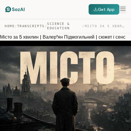
Get App
SCIENCE &
HOME
/
TRANSCRIPTS
/
/
МІСТО ЗА 5 ХВИЛИН | ВАЛЕР’ЯН ПІДМОГИЛЬНИЙ | СЮЖЕТ І СЕНС — TRANSCRIPT
EDUCATION
Місто за 5 хвилин | Валер’ян Підмогильний | сюжет і сенс