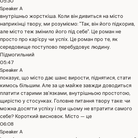
05:30
Speaker A
внутрішньо жорсткіша. Коли він дивиться на місто
наприкінці твору, ми розуміємо: "Так, він його підкорив,
але місто теж змінило його під себе". Це роман не
просто про кар'єру чи успіх. Це роман про те, як
середовище поступово перебудовує людину.
Підмогильний
05:47
Speaker A
показує, що місто дає шанс вирости, піднятися, стати
кимось більшим. Але за це майже завжди доводиться
платити старими зв'язками, внутрішньою простотою,
щирістю у стосунках. Головне питання твору таке: чи
можна досягти успіху і при цьому не втратити самого
себе? Короткий висновок. Місто — це
06:08
Speaker A