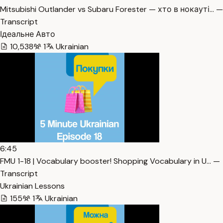
Mitsubishi Outlander vs Subaru Forester — хто в нокауті… —
Transcript
Ідеальне Авто
10,538
1
Ukrainian
6:45
FMU 1-18 | Vocabulary booster! Shopping Vocabulary in U… —
Transcript
Ukrainian Lessons
155
1
Ukrainian