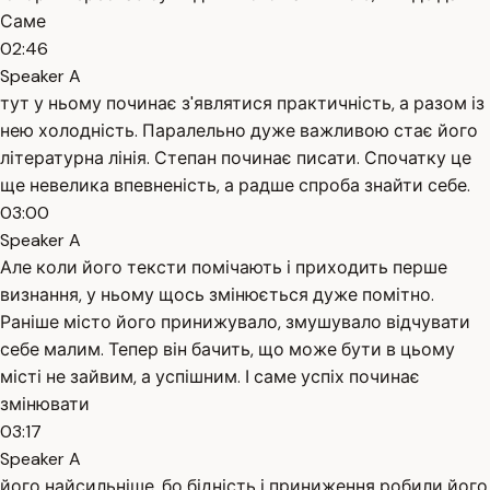
Саме
02:46
Speaker A
тут у ньому починає з'являтися практичність, а разом із
нею холодність. Паралельно дуже важливою стає його
літературна лінія. Степан починає писати. Спочатку це
ще невелика впевненість, а радше спроба знайти себе.
03:00
Speaker A
Але коли його тексти помічають і приходить перше
визнання, у ньому щось змінюється дуже помітно.
Раніше місто його принижувало, змушувало відчувати
себе малим. Тепер він бачить, що може бути в цьому
місті не зайвим, а успішним. І саме успіх починає
змінювати
03:17
Speaker A
його найсильніше, бо бідність і приниження робили його