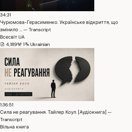
34:31
Чурюмова-Герасименко. Українське відкриття, що
змінило … — Transcript
Всесвіт UA
4,189
1
Ukrainian
1:36:51
Сила не реагування. Тайлер Коул. [Аудіокнига] —
Transcript
Вільна книга