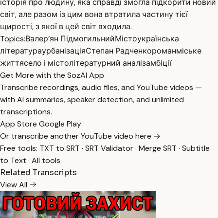
історія про людину, яка справді змогла підкорити новий
світ, але разом із цим вона втратила частину тієї
щирості, з якої в цей світ входила.
Topics:
Валер’ян Підмогильний
Місто
українська
література
урбанізація
Степан Радченко
роман
міське
життя
село і місто
літературний аналіз
амбіції
Get More with the SozAI App
Transcribe recordings, audio files, and YouTube videos —
with AI summaries, speaker detection, and unlimited
transcriptions.
App Store
Google Play
Or transcribe another YouTube video here →
Free tools:
TXT to SRT
·
SRT Validator
·
Merge SRT
·
Subtitle
to Text
·
All tools
Related Transcripts
View All