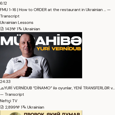
6:12
FMU 1-16 | How to ORDER at the restaurant in Ukrainian … —
Transcript
Ukrainian Lessons
143
1
Ukrainian
24:33
🧢YURİ VERNİDUB “DİNAMO” ilə oyunlar, YENİ TRANSFERLƏR v…
— Transcript
Neftçi TV
2,899
1
Ukrainian