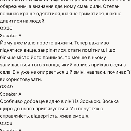
обережним, а визнання дає йому смак сили. Степан
починає краще одягатися, інакше триматися, інакше
дивитися на людей.
03:30
Speaker A
Йому вже мало просто вижити. Тепер важливо
піднятися вище, закріпитися, стати помітним. І що
більше місто його приймає, то менше в ньому
залишається того хлопця, який колись приїхав сюди з
села. Він уже не опирається цій зміні, навпаки, починає її
використовувати.
03:49
Speaker A
Особливо добре це видно в лінії із Зоською. Зоська
щиро до нього прив'язується. У її почуттях є
справжність, відвертість, жива емоція.
03:58
Speaker A